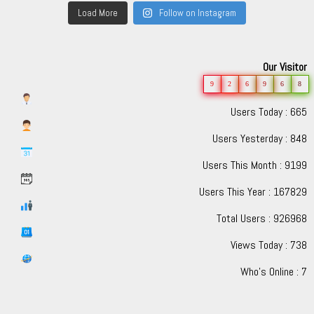
Load More
Follow on Instagram
Our Visitor
9
2
6
9
6
8
Users Today : 665
Users Yesterday : 848
Users This Month : 9199
Users This Year : 167829
Total Users : 926968
Views Today : 738
Who's Online : 7