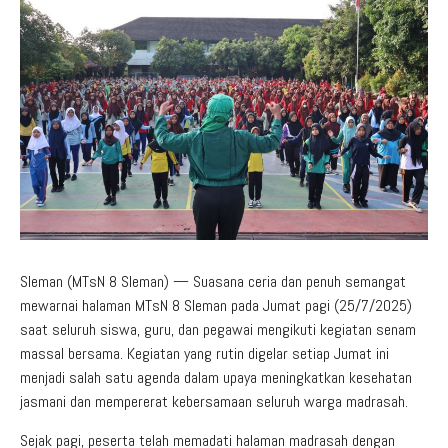
Aduan Masyarakat
Pelayanan Informasi
Video Edukasi
Buku Digital Guru
Maklumat Pelayanan
Informasi Publik
Pojok Literasi
Download
Regulasi PPID
Profil PPID
Struktur Organisasi
Sleman (MTsN 8 Sleman) — Suasana ceria dan penuh semangat
mewarnai halaman MTsN 8 Sleman pada Jumat pagi (25/7/2025)
saat seluruh siswa, guru, dan pegawai mengikuti kegiatan senam
massal bersama. Kegiatan yang rutin digelar setiap Jumat ini
menjadi salah satu agenda dalam upaya meningkatkan kesehatan
jasmani dan mempererat kebersamaan seluruh warga madrasah.
Sejak pagi, peserta telah memadati halaman madrasah dengan