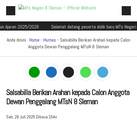
n 2025/2026
Selamat datang peserta didik baru MTs Negeri 8 Slema
Beranda
Profil Madrasah
Anda disini :
Home
-
Humas
- Salsabilla Berikan Arahan kepada Calon
Anggota Dewan Penggalang MTsN 8 Sleman
Akademik
Galeri
Aplikasi Madrasah
PMBM
Salsabilla Berikan Arahan kepada Calon Anggota
Dewan Penggalang MTsN 8 Sleman
Perpustakaan Madyadesta
Zona Integritas
Sab, 26 Juli 2025
Dibaca 154x
PPID