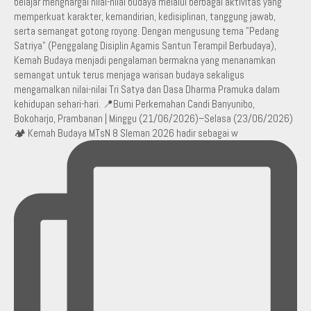
🏕️ Kemah Budaya MTsN 8 Sleman 2026 hadir sebagai w