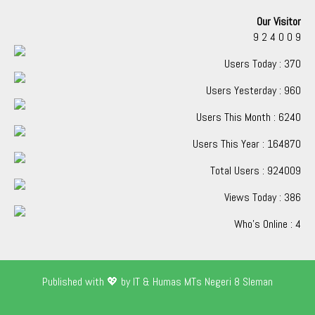
Our Visitor
9
2
4
0
0
9
Users Today : 370
Users Yesterday : 960
Users This Month : 6240
Users This Year : 164870
Total Users : 924009
Views Today : 386
Who's Online : 4
Published with 💖 by IT & Humas MTs Negeri 8 Sleman