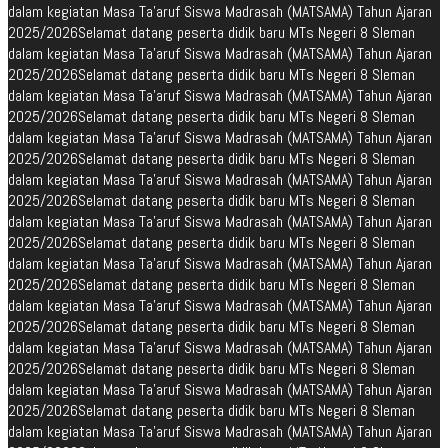
dalam kegiatan Masa Ta'aruf Siswa Madrasah (MATSAMA) Tahun Ajaran
2025/2026
Selamat datang peserta didik baru MTs Negeri 8 Sleman
dalam kegiatan Masa Ta'aruf Siswa Madrasah (MATSAMA) Tahun Ajaran
2025/2026
Selamat datang peserta didik baru MTs Negeri 8 Sleman
dalam kegiatan Masa Ta'aruf Siswa Madrasah (MATSAMA) Tahun Ajaran
2025/2026
Selamat datang peserta didik baru MTs Negeri 8 Sleman
dalam kegiatan Masa Ta'aruf Siswa Madrasah (MATSAMA) Tahun Ajaran
2025/2026
Selamat datang peserta didik baru MTs Negeri 8 Sleman
dalam kegiatan Masa Ta'aruf Siswa Madrasah (MATSAMA) Tahun Ajaran
2025/2026
Selamat datang peserta didik baru MTs Negeri 8 Sleman
dalam kegiatan Masa Ta'aruf Siswa Madrasah (MATSAMA) Tahun Ajaran
2025/2026
Selamat datang peserta didik baru MTs Negeri 8 Sleman
dalam kegiatan Masa Ta'aruf Siswa Madrasah (MATSAMA) Tahun Ajaran
2025/2026
Selamat datang peserta didik baru MTs Negeri 8 Sleman
dalam kegiatan Masa Ta'aruf Siswa Madrasah (MATSAMA) Tahun Ajaran
2025/2026
Selamat datang peserta didik baru MTs Negeri 8 Sleman
dalam kegiatan Masa Ta'aruf Siswa Madrasah (MATSAMA) Tahun Ajaran
2025/2026
Selamat datang peserta didik baru MTs Negeri 8 Sleman
dalam kegiatan Masa Ta'aruf Siswa Madrasah (MATSAMA) Tahun Ajaran
2025/2026
Selamat datang peserta didik baru MTs Negeri 8 Sleman
dalam kegiatan Masa Ta'aruf Siswa Madrasah (MATSAMA) Tahun Ajaran