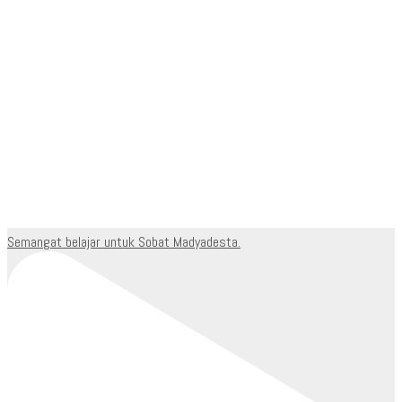
Semangat belajar untuk Sobat Madyadesta.