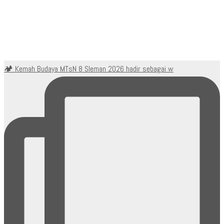
🏕️ Kemah Budaya MTsN 8 Sleman 2026 hadir sebagai w