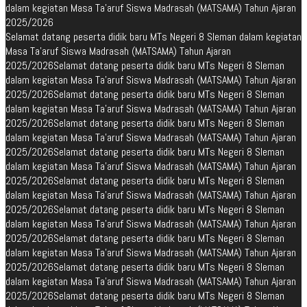
dalam kegiatan Masa Ta'aruf Siswa Madrasah (MATSAMA) Tahun Ajaran
2025/2026
Selamat datang peserta didik baru MTs Negeri 8 Sleman dalam kegiatan
Masa Ta'aruf Siswa Madrasah (MATSAMA) Tahun Ajaran
2025/2026
Selamat datang peserta didik baru MTs Negeri 8 Sleman
dalam kegiatan Masa Ta'aruf Siswa Madrasah (MATSAMA) Tahun Ajaran
2025/2026
Selamat datang peserta didik baru MTs Negeri 8 Sleman
dalam kegiatan Masa Ta'aruf Siswa Madrasah (MATSAMA) Tahun Ajaran
2025/2026
Selamat datang peserta didik baru MTs Negeri 8 Sleman
dalam kegiatan Masa Ta'aruf Siswa Madrasah (MATSAMA) Tahun Ajaran
2025/2026
Selamat datang peserta didik baru MTs Negeri 8 Sleman
dalam kegiatan Masa Ta'aruf Siswa Madrasah (MATSAMA) Tahun Ajaran
2025/2026
Selamat datang peserta didik baru MTs Negeri 8 Sleman
dalam kegiatan Masa Ta'aruf Siswa Madrasah (MATSAMA) Tahun Ajaran
2025/2026
Selamat datang peserta didik baru MTs Negeri 8 Sleman
dalam kegiatan Masa Ta'aruf Siswa Madrasah (MATSAMA) Tahun Ajaran
2025/2026
Selamat datang peserta didik baru MTs Negeri 8 Sleman
dalam kegiatan Masa Ta'aruf Siswa Madrasah (MATSAMA) Tahun Ajaran
2025/2026
Selamat datang peserta didik baru MTs Negeri 8 Sleman
dalam kegiatan Masa Ta'aruf Siswa Madrasah (MATSAMA) Tahun Ajaran
2025/2026
Selamat datang peserta didik baru MTs Negeri 8 Sleman