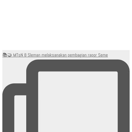
📚🤝 MTsN 8 Sleman melaksanakan pembagian rapor Seme