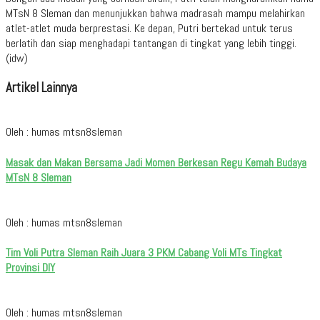
MTsN 8 Sleman dan menunjukkan bahwa madrasah mampu melahirkan
atlet-atlet muda berprestasi. Ke depan, Putri bertekad untuk terus
berlatih dan siap menghadapi tantangan di tingkat yang lebih tinggi.
(idw)
Artikel Lainnya
Oleh : humas mtsn8sleman
Masak dan Makan Bersama Jadi Momen Berkesan Regu Kemah Budaya
MTsN 8 Sleman
Oleh : humas mtsn8sleman
Tim Voli Putra Sleman Raih Juara 3 PKM Cabang Voli MTs Tingkat
Provinsi DIY
Oleh : humas mtsn8sleman