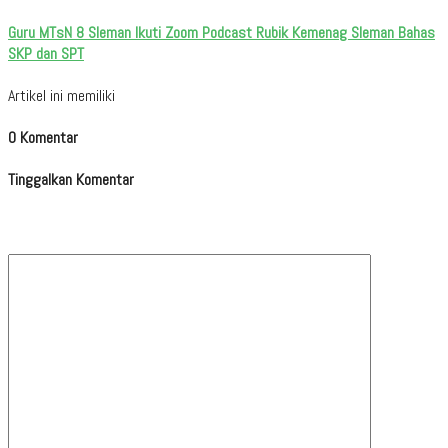
Guru MTsN 8 Sleman Ikuti Zoom Podcast Rubik Kemenag Sleman Bahas
SKP dan SPT
Artikel ini memiliki
0 Komentar
Tinggalkan Komentar