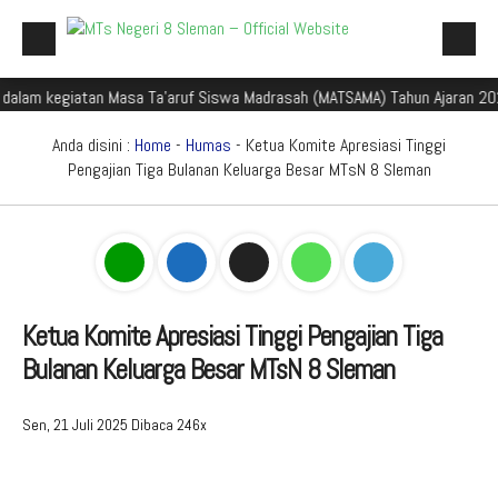
kegiatan Masa Ta'aruf Siswa Madrasah (MATSAMA) Tahun Ajaran 2025/2026
Beranda
Profil Madrasah
Anda disini :
Home
-
Humas
- Ketua Komite Apresiasi Tinggi
Pengajian Tiga Bulanan Keluarga Besar MTsN 8 Sleman
Akademik
Galeri
Aplikasi Madrasah
PMBM
Ketua Komite Apresiasi Tinggi Pengajian Tiga
Bulanan Keluarga Besar MTsN 8 Sleman
Perpustakaan Madyadesta
Zona Integritas
Sen, 21 Juli 2025
Dibaca 246x
PPID