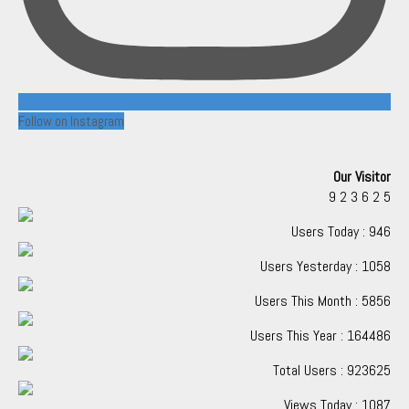
Follow on Instagram
Our Visitor
9
2
3
6
2
5
Users Today : 946
Users Yesterday : 1058
Users This Month : 5856
Users This Year : 164486
Total Users : 923625
Views Today : 1087