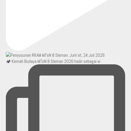
🏕️ Kemah Budaya MTsN 8 Sleman 2026 hadir sebagai w