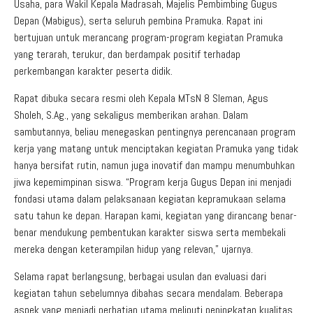
Usaha, para Wakil Kepala Madrasah, Majelis Pembimbing Gugus
Depan (Mabigus), serta seluruh pembina Pramuka. Rapat ini
bertujuan untuk merancang program-program kegiatan Pramuka
yang terarah, terukur, dan berdampak positif terhadap
perkembangan karakter peserta didik.
Rapat dibuka secara resmi oleh Kepala MTsN 8 Sleman, Agus
Sholeh, S.Ag., yang sekaligus memberikan arahan. Dalam
sambutannya, beliau menegaskan pentingnya perencanaan program
kerja yang matang untuk menciptakan kegiatan Pramuka yang tidak
hanya bersifat rutin, namun juga inovatif dan mampu menumbuhkan
jiwa kepemimpinan siswa. “Program kerja Gugus Depan ini menjadi
fondasi utama dalam pelaksanaan kegiatan kepramukaan selama
satu tahun ke depan. Harapan kami, kegiatan yang dirancang benar-
benar mendukung pembentukan karakter siswa serta membekali
mereka dengan keterampilan hidup yang relevan,” ujarnya.
Selama rapat berlangsung, berbagai usulan dan evaluasi dari
kegiatan tahun sebelumnya dibahas secara mendalam. Beberapa
aspek yang menjadi perhatian utama meliputi peningkatan kualitas