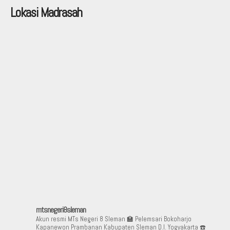
Lokasi Madrasah
mtsnegeri8sleman
Akun resmi MTs Negeri 8 Sleman
🏫 Pelemsari Bokoharjo
Kapanewon Prambanan Kabupaten Sleman D.I. Yogyakarta
☎️