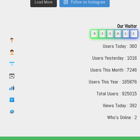
Load More
Follow on Instagram
Our Visitor
9
2
5
0
1
5
Users Today : 360
Users Yesterday : 1016
Users This Month : 7246
Users This Year : 165876
Total Users : 925015
Views Today : 392
Who's Online : 2