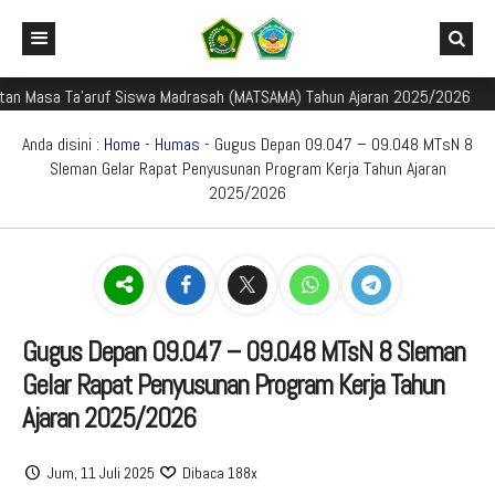
Masa Ta'aruf Siswa Madrasah (MATSAMA) Tahun Ajaran 2025/2026
Sel
Beranda
Profil Madrasah
Anda disini :
Home
-
Humas
- Gugus Depan 09.047 – 09.048 MTsN 8
Sleman Gelar Rapat Penyusunan Program Kerja Tahun Ajaran
Akademik
Sejarah dan Perkembangan Madrasah
2025/2026
Galeri
Identitas Madrasah
Mata Pelajaran
Aplikasi Madrasah
Visi Misi Madrasah
Kurikulum
Galeri Berita
PMBM
Struktur Organisasi
Kalender Akademik TP. 2024/2025
Foto
E-Learning Madrasah
Gugus Depan 09.047 – 09.048 MTsN 8 Sleman
Perpustakaan Madyadesta
Guru dan Tenaga Kependidikan
Jadwal Pembelajaran TP. 2024/2025
Video
Rapor Digital Madrasah
Informasi PMBM
Gelar Rapat Penyusunan Program Kerja Tahun
Zona Integritas
Sarana Prasarana
Media Pembelajaran
Peringkat PMBM
Pojok Literasi
Ajaran 2025/2026
PPID
Pengumuman Seleksi PMBM
Survei Kepuasan Masyarakat
Game Edukasi
Buku Digital Siswa
Jum, 11 Juli 2025
Dibaca 188x