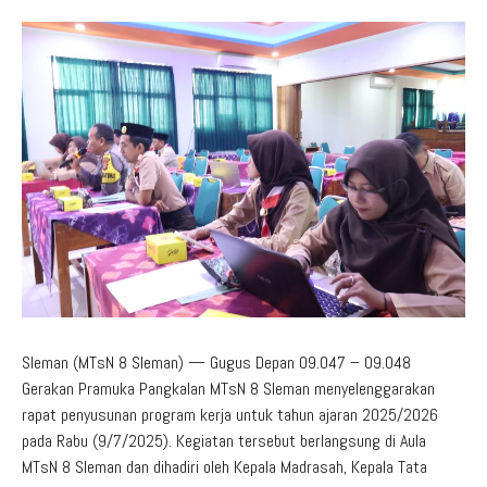
Aduan Masyarakat
Pelayanan Informasi
Video Edukasi
Buku Digital Guru
Maklumat Pelayanan
Informasi Publik
Pojok Literasi
Download
Regulasi PPID
Profil PPID
Struktur Organisasi
Sleman (MTsN 8 Sleman) — Gugus Depan 09.047 – 09.048
Gerakan Pramuka Pangkalan MTsN 8 Sleman menyelenggarakan
rapat penyusunan program kerja untuk tahun ajaran 2025/2026
pada Rabu (9/7/2025). Kegiatan tersebut berlangsung di Aula
MTsN 8 Sleman dan dihadiri oleh Kepala Madrasah, Kepala Tata