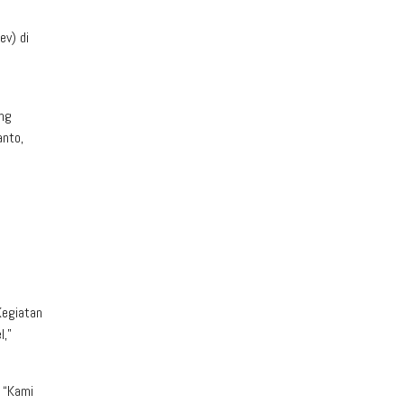
v) di
ang
anto,
Kegiatan
l,”
 “Kami