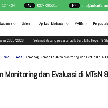
13
:
47
:
24
0274-2850164
info@mtsn8slema
Akademik
Galeri
Aplikasi Madrasah
PMBM
Perpusta
2025/2026
Selamat datang peserta didik baru MTs Negeri 8 Sleman 
:
Home
-
Humas
- Kemenag Sleman Lakukan Monitoring dan Evaluasi di MT
Monitoring dan Evaluasi di MTsN 8