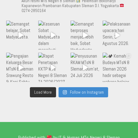
Akun resmi MTs Negeri 8 Sleman
Pelemsari Bokoharjo
Kapanewon Prambanan Kabupaten Sleman D.I. Yogyakarta
0274-2850164
Load More
Follow on Instagram
Published with
by IT & Humas MTs Negeri 8 Sleman