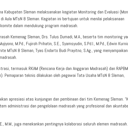
 Kabupaten Sleman melaksanakan kegiatan Monitoring dan Evaluasi (Mone
 Aula MTsN 8 Sleman. Kegiatan ini bertujuan untuk menilai pelaksanaan
ta komite dalam mendukung program madrasah.
drasah Kemenag Sleman, Drs. Tulus Dumadi, M.A., beserta tim monitoring y
yono, M.Pd., Fujiroh Prihatin, S.E., Syamsyudin, S.Pd.I., M.Pd., Edwin Kurni
Komite MTsN 8 Sleman, Tyas Endarto Budi Prayitno, S.Ag., yang menyampaikan
 madrasah.
istrasi, termasuk RKAM (Rencana Kerja dan Anggaran Madrasah) dan RAPBM
). Pemaparan teknis dilakukan oleh pegawai Tata Usaha MTsN 8 Sleman,
ikan apresiasi atas kunjungan dan pembinaan dari tim Kemenag Sleman. “
em administrasi dan pengelolaan madrasah yang profesional dan akuntabe
.E., M.M., juga menekankan pentingnya kolaborasi seluruh elemen madrasah.