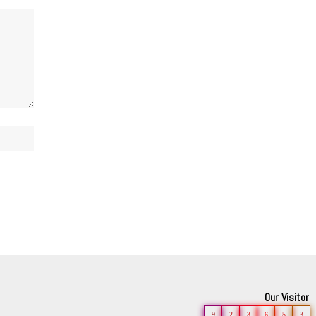
Our Visitor
9
2
3
6
5
3