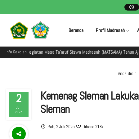
Beranda
Profil Madrasah
n dalam kegiatan Masa Ta'aruf Siswa Madrasah (MATSAMA) Tahun Ajaran 
Info Sekolah
Anda disini 
Kemenag Sleman Lakukan 
2
Sleman
Juli
2025
Rab, 2 Juli 2025
Dibaca 218x