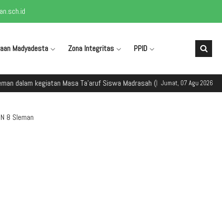
n.sch.id
kaan Madyadesta
Zona Integritas
PPID
dalam kegiatan Masa Ta'aruf Siswa Madrasah (MATSAMA) Tahun Ajaran 202
Jumat, 07 Agu 2026
sN 8 Sleman