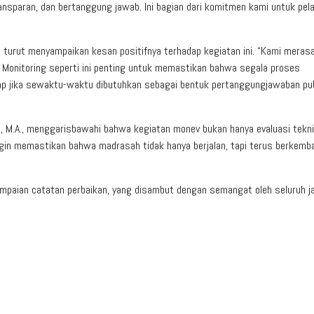
ransparan, dan bertanggung jawab. Ini bagian dari komitmen kami untuk pel
turut menyampaikan kesan positifnya terhadap kegiatan ini. “Kami meras
 Monitoring seperti ini penting untuk memastikan bahwa segala proses
siap jika sewaktu-waktu dibutuhkan sebagai bentuk pertanggungjawaban pub
i, M.A., menggarisbawahi bahwa kegiatan monev bukan hanya evaluasi tekni
ingin memastikan bahwa madrasah tidak hanya berjalan, tapi terus berkemb
ampaian catatan perbaikan, yang disambut dengan semangat oleh seluruh ja