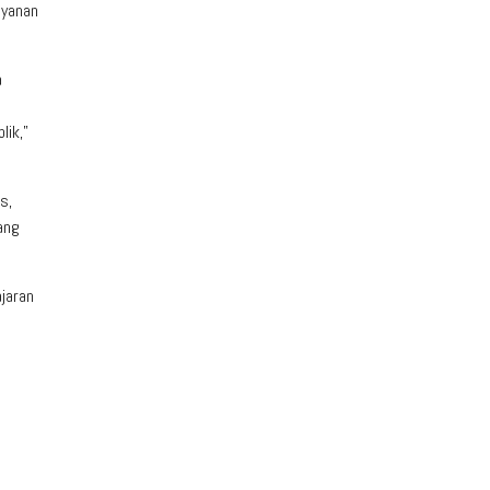
ayanan
a
lik,”
s,
ang
jaran