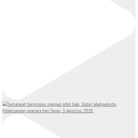
Pelaksanaan upacara hari Senin, 3 Agustus 2026.