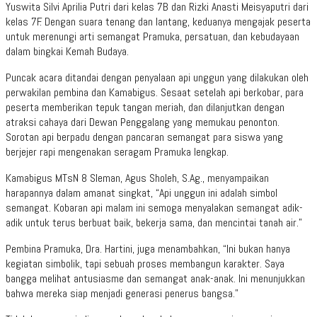
Yuswita Silvi Aprilia Putri dari kelas 7B dan Rizki Anasti Meisyaputri dari
kelas 7F. Dengan suara tenang dan lantang, keduanya mengajak peserta
untuk merenungi arti semangat Pramuka, persatuan, dan kebudayaan
dalam bingkai Kemah Budaya.
Puncak acara ditandai dengan penyalaan api unggun yang dilakukan oleh
perwakilan pembina dan Kamabigus. Sesaat setelah api berkobar, para
peserta memberikan tepuk tangan meriah, dan dilanjutkan dengan
atraksi cahaya dari Dewan Penggalang yang memukau penonton.
Sorotan api berpadu dengan pancaran semangat para siswa yang
berjejer rapi mengenakan seragam Pramuka lengkap.
Kamabigus MTsN 8 Sleman, Agus Sholeh, S.Ag., menyampaikan
harapannya dalam amanat singkat, “Api unggun ini adalah simbol
semangat. Kobaran api malam ini semoga menyalakan semangat adik-
adik untuk terus berbuat baik, bekerja sama, dan mencintai tanah air.”
Pembina Pramuka, Dra. Hartini, juga menambahkan, “Ini bukan hanya
kegiatan simbolik, tapi sebuah proses membangun karakter. Saya
bangga melihat antusiasme dan semangat anak-anak. Ini menunjukkan
bahwa mereka siap menjadi generasi penerus bangsa.”