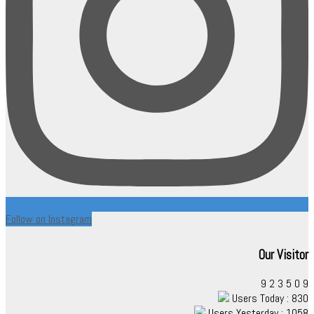
Follow on Instagram
Our Visitor
9
2
3
5
0
9
Users Today : 830
Users Yesterday : 1058