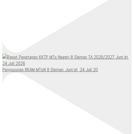
Penyusunan RKAM MTsN 8 Sleman. Jum’at, 24 Juli 20