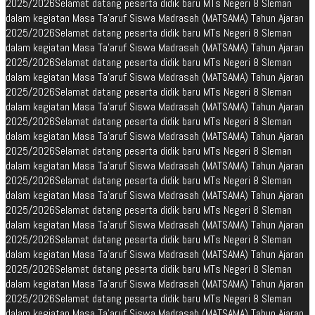
2025/2026
Selamat datang peserta didik baru MTs Negeri 8 Sleman
dalam kegiatan Masa Ta'aruf Siswa Madrasah (MATSAMA) Tahun Ajaran
2025/2026
Selamat datang peserta didik baru MTs Negeri 8 Sleman
dalam kegiatan Masa Ta'aruf Siswa Madrasah (MATSAMA) Tahun Ajaran
2025/2026
Selamat datang peserta didik baru MTs Negeri 8 Sleman
dalam kegiatan Masa Ta'aruf Siswa Madrasah (MATSAMA) Tahun Ajaran
2025/2026
Selamat datang peserta didik baru MTs Negeri 8 Sleman
dalam kegiatan Masa Ta'aruf Siswa Madrasah (MATSAMA) Tahun Ajaran
2025/2026
Selamat datang peserta didik baru MTs Negeri 8 Sleman
dalam kegiatan Masa Ta'aruf Siswa Madrasah (MATSAMA) Tahun Ajaran
2025/2026
Selamat datang peserta didik baru MTs Negeri 8 Sleman
dalam kegiatan Masa Ta'aruf Siswa Madrasah (MATSAMA) Tahun Ajaran
2025/2026
Selamat datang peserta didik baru MTs Negeri 8 Sleman
dalam kegiatan Masa Ta'aruf Siswa Madrasah (MATSAMA) Tahun Ajaran
2025/2026
Selamat datang peserta didik baru MTs Negeri 8 Sleman
dalam kegiatan Masa Ta'aruf Siswa Madrasah (MATSAMA) Tahun Ajaran
2025/2026
Selamat datang peserta didik baru MTs Negeri 8 Sleman
dalam kegiatan Masa Ta'aruf Siswa Madrasah (MATSAMA) Tahun Ajaran
2025/2026
Selamat datang peserta didik baru MTs Negeri 8 Sleman
dalam kegiatan Masa Ta'aruf Siswa Madrasah (MATSAMA) Tahun Ajaran
2025/2026
Selamat datang peserta didik baru MTs Negeri 8 Sleman
dalam kegiatan Masa Ta'aruf Siswa Madrasah (MATSAMA) Tahun Ajaran