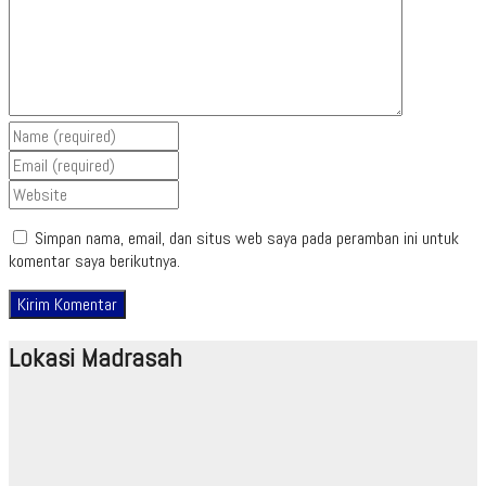
Simpan nama, email, dan situs web saya pada peramban ini untuk
komentar saya berikutnya.
Lokasi Madrasah