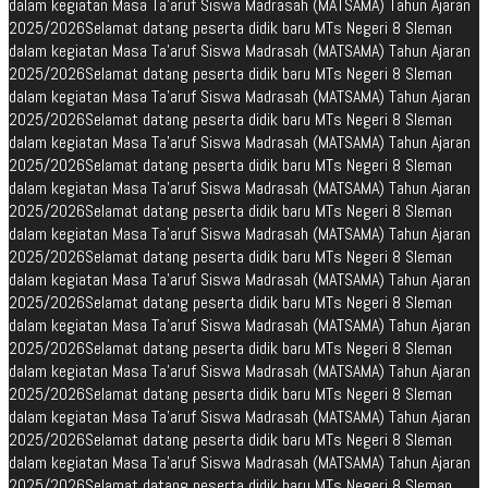
dalam kegiatan Masa Ta'aruf Siswa Madrasah (MATSAMA) Tahun Ajaran
2025/2026
Selamat datang peserta didik baru MTs Negeri 8 Sleman
dalam kegiatan Masa Ta'aruf Siswa Madrasah (MATSAMA) Tahun Ajaran
2025/2026
Selamat datang peserta didik baru MTs Negeri 8 Sleman
dalam kegiatan Masa Ta'aruf Siswa Madrasah (MATSAMA) Tahun Ajaran
2025/2026
Selamat datang peserta didik baru MTs Negeri 8 Sleman
dalam kegiatan Masa Ta'aruf Siswa Madrasah (MATSAMA) Tahun Ajaran
2025/2026
Selamat datang peserta didik baru MTs Negeri 8 Sleman
dalam kegiatan Masa Ta'aruf Siswa Madrasah (MATSAMA) Tahun Ajaran
2025/2026
Selamat datang peserta didik baru MTs Negeri 8 Sleman
dalam kegiatan Masa Ta'aruf Siswa Madrasah (MATSAMA) Tahun Ajaran
2025/2026
Selamat datang peserta didik baru MTs Negeri 8 Sleman
dalam kegiatan Masa Ta'aruf Siswa Madrasah (MATSAMA) Tahun Ajaran
2025/2026
Selamat datang peserta didik baru MTs Negeri 8 Sleman
dalam kegiatan Masa Ta'aruf Siswa Madrasah (MATSAMA) Tahun Ajaran
2025/2026
Selamat datang peserta didik baru MTs Negeri 8 Sleman
dalam kegiatan Masa Ta'aruf Siswa Madrasah (MATSAMA) Tahun Ajaran
2025/2026
Selamat datang peserta didik baru MTs Negeri 8 Sleman
dalam kegiatan Masa Ta'aruf Siswa Madrasah (MATSAMA) Tahun Ajaran
2025/2026
Selamat datang peserta didik baru MTs Negeri 8 Sleman
dalam kegiatan Masa Ta'aruf Siswa Madrasah (MATSAMA) Tahun Ajaran
2025/2026
Selamat datang peserta didik baru MTs Negeri 8 Sleman