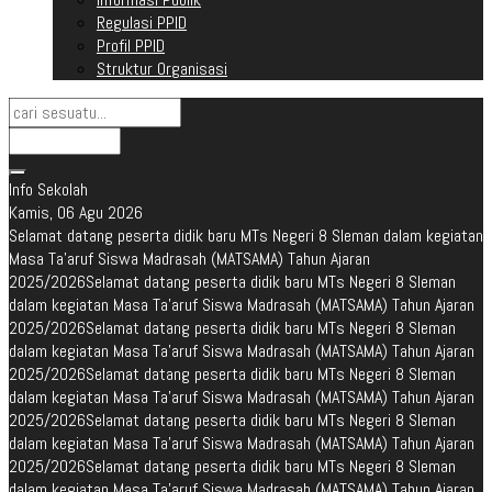
Regulasi PPID
Profil PPID
Struktur Organisasi
Info Sekolah
Kamis, 06 Agu 2026
Selamat datang peserta didik baru MTs Negeri 8 Sleman dalam kegiatan
Masa Ta'aruf Siswa Madrasah (MATSAMA) Tahun Ajaran
2025/2026
Selamat datang peserta didik baru MTs Negeri 8 Sleman
dalam kegiatan Masa Ta'aruf Siswa Madrasah (MATSAMA) Tahun Ajaran
2025/2026
Selamat datang peserta didik baru MTs Negeri 8 Sleman
dalam kegiatan Masa Ta'aruf Siswa Madrasah (MATSAMA) Tahun Ajaran
2025/2026
Selamat datang peserta didik baru MTs Negeri 8 Sleman
dalam kegiatan Masa Ta'aruf Siswa Madrasah (MATSAMA) Tahun Ajaran
2025/2026
Selamat datang peserta didik baru MTs Negeri 8 Sleman
dalam kegiatan Masa Ta'aruf Siswa Madrasah (MATSAMA) Tahun Ajaran
2025/2026
Selamat datang peserta didik baru MTs Negeri 8 Sleman
dalam kegiatan Masa Ta'aruf Siswa Madrasah (MATSAMA) Tahun Ajaran