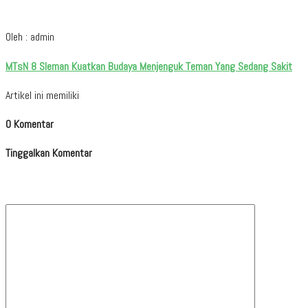
Oleh : admin
MTsN 8 Sleman Kuatkan Budaya Menjenguk Teman Yang Sedang Sakit
Artikel ini memiliki
0 Komentar
Tinggalkan Komentar