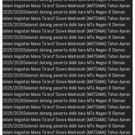
dalam kegiatan Masa Ta'aruf Siswa Madrasah (MATSAMA) Tahun Ajaran
2025/2026
Selamat datang peserta didik baru MTs Negeri 8 Sleman
dalam kegiatan Masa Ta'aruf Siswa Madrasah (MATSAMA) Tahun Ajaran
2025/2026
Selamat datang peserta didik baru MTs Negeri 8 Sleman
dalam kegiatan Masa Ta'aruf Siswa Madrasah (MATSAMA) Tahun Ajaran
2025/2026
Selamat datang peserta didik baru MTs Negeri 8 Sleman
dalam kegiatan Masa Ta'aruf Siswa Madrasah (MATSAMA) Tahun Ajaran
2025/2026
Selamat datang peserta didik baru MTs Negeri 8 Sleman
dalam kegiatan Masa Ta'aruf Siswa Madrasah (MATSAMA) Tahun Ajaran
2025/2026
Selamat datang peserta didik baru MTs Negeri 8 Sleman
dalam kegiatan Masa Ta'aruf Siswa Madrasah (MATSAMA) Tahun Ajaran
2025/2026
Selamat datang peserta didik baru MTs Negeri 8 Sleman
dalam kegiatan Masa Ta'aruf Siswa Madrasah (MATSAMA) Tahun Ajaran
2025/2026
Selamat datang peserta didik baru MTs Negeri 8 Sleman
dalam kegiatan Masa Ta'aruf Siswa Madrasah (MATSAMA) Tahun Ajaran
2025/2026
Selamat datang peserta didik baru MTs Negeri 8 Sleman
dalam kegiatan Masa Ta'aruf Siswa Madrasah (MATSAMA) Tahun Ajaran
2025/2026
Selamat datang peserta didik baru MTs Negeri 8 Sleman
dalam kegiatan Masa Ta'aruf Siswa Madrasah (MATSAMA) Tahun Ajaran
2025/2026
Selamat datang peserta didik baru MTs Negeri 8 Sleman
dalam kegiatan Masa Ta'aruf Siswa Madrasah (MATSAMA) Tahun Ajaran