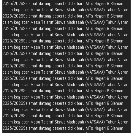
2025/2026
Selamat datang peserta didik baru MTs Negeri 8 Sleman
dalam kegiatan Masa Ta'aruf Siswa Madrasah (MATSAMA) Tahun Ajaran
2025/2026
Selamat datang peserta didik baru MTs Negeri 8 Sleman
dalam kegiatan Masa Ta'aruf Siswa Madrasah (MATSAMA) Tahun Ajaran
2025/2026
Selamat datang peserta didik baru MTs Negeri 8 Sleman
dalam kegiatan Masa Ta'aruf Siswa Madrasah (MATSAMA) Tahun Ajaran
2025/2026
Selamat datang peserta didik baru MTs Negeri 8 Sleman
dalam kegiatan Masa Ta'aruf Siswa Madrasah (MATSAMA) Tahun Ajaran
2025/2026
Selamat datang peserta didik baru MTs Negeri 8 Sleman
dalam kegiatan Masa Ta'aruf Siswa Madrasah (MATSAMA) Tahun Ajaran
2025/2026
Selamat datang peserta didik baru MTs Negeri 8 Sleman
dalam kegiatan Masa Ta'aruf Siswa Madrasah (MATSAMA) Tahun Ajaran
2025/2026
Selamat datang peserta didik baru MTs Negeri 8 Sleman
dalam kegiatan Masa Ta'aruf Siswa Madrasah (MATSAMA) Tahun Ajaran
2025/2026
Selamat datang peserta didik baru MTs Negeri 8 Sleman
dalam kegiatan Masa Ta'aruf Siswa Madrasah (MATSAMA) Tahun Ajaran
2025/2026
Selamat datang peserta didik baru MTs Negeri 8 Sleman
dalam kegiatan Masa Ta'aruf Siswa Madrasah (MATSAMA) Tahun Ajaran
2025/2026
Selamat datang peserta didik baru MTs Negeri 8 Sleman
dalam kegiatan Masa Ta'aruf Siswa Madrasah (MATSAMA) Tahun Ajaran
2025/2026
Selamat datang peserta didik baru MTs Negeri 8 Sleman