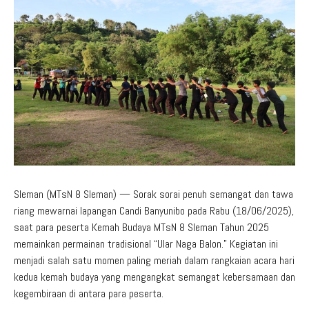
Aduan Masyarakat
Pelayanan Informasi
Video Edukasi
Buku Digital Guru
Maklumat Pelayanan
Informasi Publik
Pojok Literasi
Download
Regulasi PPID
Profil PPID
Struktur Organisasi
Sleman (MTsN 8 Sleman) — Sorak sorai penuh semangat dan tawa
riang mewarnai lapangan Candi Banyunibo pada Rabu (18/06/2025),
saat para peserta Kemah Budaya MTsN 8 Sleman Tahun 2025
memainkan permainan tradisional “Ular Naga Balon.” Kegiatan ini
menjadi salah satu momen paling meriah dalam rangkaian acara hari
kedua kemah budaya yang mengangkat semangat kebersamaan dan
kegembiraan di antara para peserta.