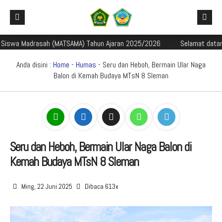
swa Madrasah (MATSAMA) Tahun Ajaran 2025/2026
Selamat datang pes
Beranda
Profil Madrasah
Anda disini :
Home
-
Humas
- Seru dan Heboh, Bermain Ular Naga
Balon di Kemah Budaya MTsN 8 Sleman
Akademik
Sejarah dan Perkembangan Madrasah
Galeri
Identitas Madrasah
Mata Pelajaran
Aplikasi Madrasah
Visi Misi Madrasah
Kurikulum
Galeri Berita
PMBM
Struktur Organisasi
Kalender Akademik TP. 2024/2025
Foto
E-Learning Madrasah
Seru dan Heboh, Bermain Ular Naga Balon di
Kemah Budaya MTsN 8 Sleman
Perpustakaan Madyadesta
Guru dan Tenaga Kependidikan
Jadwal Pembelajaran TP. 2024/2025
Video
Rapor Digital Madrasah
Informasi PMBM
Zona Integritas
Sarana Prasarana
Media Pembelajaran
Peringkat PMBM
Pojok Literasi
Ming, 22 Juni 2025
Dibaca 613x
PPID
Pengumuman Seleksi PMBM
Survei Kepuasan Masyarakat
Game Edukasi
Buku Digital Siswa