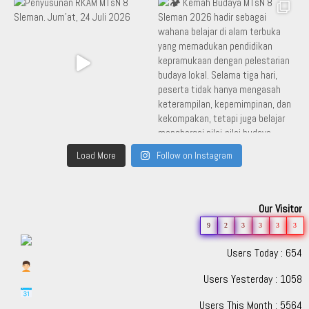
Load More
Follow on Instagram
Our Visitor
9
2
3
3
3
3
Users Today : 654
Users Yesterday : 1058
Users This Month : 5564