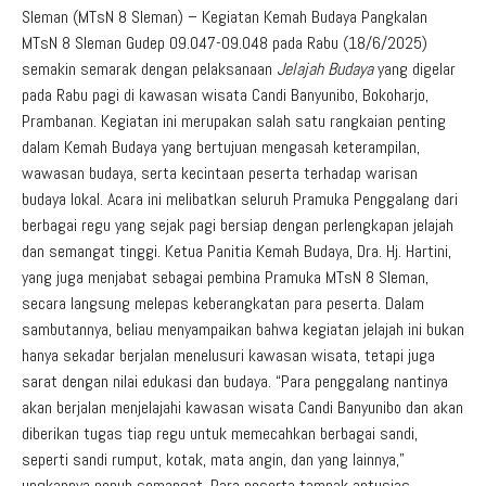
Sleman (MTsN 8 Sleman) – Kegiatan Kemah Budaya Pangkalan
MTsN 8 Sleman Gudep 09.047-09.048 pada Rabu (18/6/2025)
semakin semarak dengan pelaksanaan
Jelajah Budaya
yang digelar
pada Rabu pagi di kawasan wisata Candi Banyunibo, Bokoharjo,
Prambanan. Kegiatan ini merupakan salah satu rangkaian penting
dalam Kemah Budaya yang bertujuan mengasah keterampilan,
wawasan budaya, serta kecintaan peserta terhadap warisan
budaya lokal. Acara ini melibatkan seluruh Pramuka Penggalang dari
berbagai regu yang sejak pagi bersiap dengan perlengkapan jelajah
dan semangat tinggi. Ketua Panitia Kemah Budaya, Dra. Hj. Hartini,
yang juga menjabat sebagai pembina Pramuka MTsN 8 Sleman,
secara langsung melepas keberangkatan para peserta. Dalam
sambutannya, beliau menyampaikan bahwa kegiatan jelajah ini bukan
hanya sekadar berjalan menelusuri kawasan wisata, tetapi juga
sarat dengan nilai edukasi dan budaya. “Para penggalang nantinya
akan berjalan menjelajahi kawasan wisata Candi Banyunibo dan akan
diberikan tugas tiap regu untuk memecahkan berbagai sandi,
seperti sandi rumput, kotak, mata angin, dan yang lainnya,”
ungkapnya penuh semangat. Para peserta tampak antusias