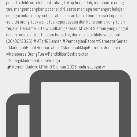
🏕️ Kemah Budaya MTsN 8 Sleman 2026 hadir sebagai w