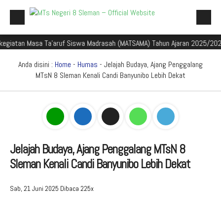
 Masa Ta'aruf Siswa Madrasah (MATSAMA) Tahun Ajaran 2025/2026
S
Beranda
Profil Madrasah
Anda disini :
Home
-
Humas
- Jelajah Budaya, Ajang Penggalang
MTsN 8 Sleman Kenali Candi Banyunibo Lebih Dekat
Akademik
Galeri
Aplikasi Madrasah
PMBM
Jelajah Budaya, Ajang Penggalang MTsN 8
Sleman Kenali Candi Banyunibo Lebih Dekat
Perpustakaan Madyadesta
Zona Integritas
Sab, 21 Juni 2025
Dibaca 225x
PPID