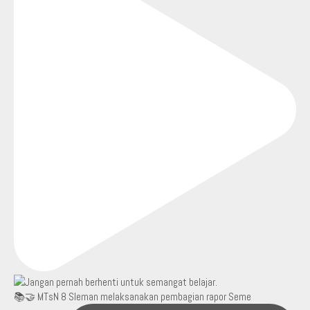
📚🤝 MTsN 8 Sleman melaksanakan pembagian rapor Seme