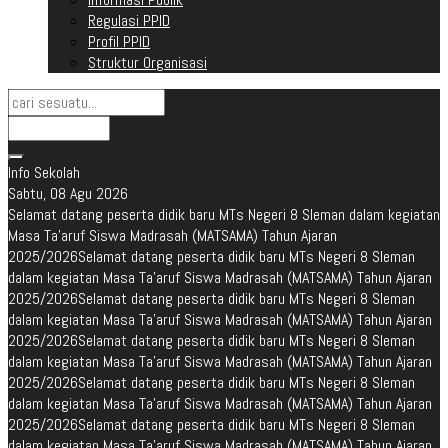
Regulasi PPID
Profil PPID
Struktur Organisasi
Info Sekolah
Sabtu, 08 Agu 2026
Selamat datang peserta didik baru MTs Negeri 8 Sleman dalam kegiatan
Masa Ta'aruf Siswa Madrasah (MATSAMA) Tahun Ajaran
2025/2026
Selamat datang peserta didik baru MTs Negeri 8 Sleman
dalam kegiatan Masa Ta'aruf Siswa Madrasah (MATSAMA) Tahun Ajaran
2025/2026
Selamat datang peserta didik baru MTs Negeri 8 Sleman
dalam kegiatan Masa Ta'aruf Siswa Madrasah (MATSAMA) Tahun Ajaran
2025/2026
Selamat datang peserta didik baru MTs Negeri 8 Sleman
dalam kegiatan Masa Ta'aruf Siswa Madrasah (MATSAMA) Tahun Ajaran
2025/2026
Selamat datang peserta didik baru MTs Negeri 8 Sleman
dalam kegiatan Masa Ta'aruf Siswa Madrasah (MATSAMA) Tahun Ajaran
2025/2026
Selamat datang peserta didik baru MTs Negeri 8 Sleman
dalam kegiatan Masa Ta'aruf Siswa Madrasah (MATSAMA) Tahun Ajaran