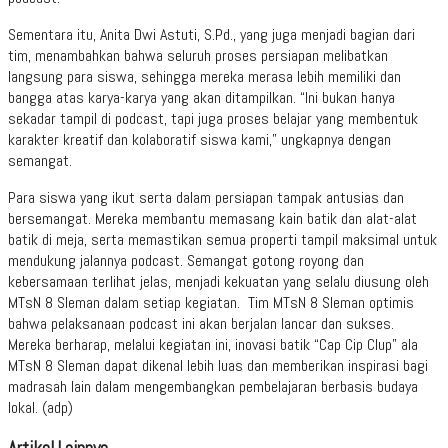
Sementara itu, Anita Dwi Astuti, S.Pd., yang juga menjadi bagian dari
tim, menambahkan bahwa seluruh proses persiapan melibatkan
langsung para siswa, sehingga mereka merasa lebih memiliki dan
bangga atas karya-karya yang akan ditampilkan. “Ini bukan hanya
sekadar tampil di podcast, tapi juga proses belajar yang membentuk
karakter kreatif dan kolaboratif siswa kami,” ungkapnya dengan
semangat.
Para siswa yang ikut serta dalam persiapan tampak antusias dan
bersemangat. Mereka membantu memasang kain batik dan alat-alat
batik di meja, serta memastikan semua properti tampil maksimal untuk
mendukung jalannya podcast. Semangat gotong royong dan
kebersamaan terlihat jelas, menjadi kekuatan yang selalu diusung oleh
MTsN 8 Sleman dalam setiap kegiatan. Tim MTsN 8 Sleman optimis
bahwa pelaksanaan podcast ini akan berjalan lancar dan sukses.
Mereka berharap, melalui kegiatan ini, inovasi batik “Cap Cip Clup” ala
MTsN 8 Sleman dapat dikenal lebih luas dan memberikan inspirasi bagi
madrasah lain dalam mengembangkan pembelajaran berbasis budaya
lokal. (adp)