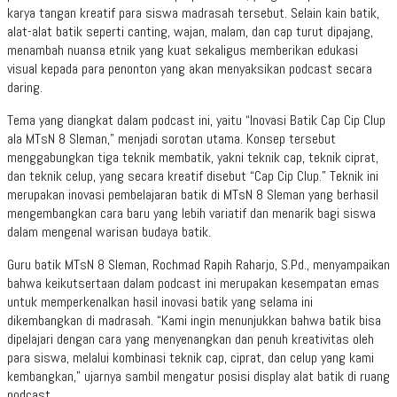
karya tangan kreatif para siswa madrasah tersebut. Selain kain batik,
alat-alat batik seperti canting, wajan, malam, dan cap turut dipajang,
menambah nuansa etnik yang kuat sekaligus memberikan edukasi
visual kepada para penonton yang akan menyaksikan podcast secara
daring.
Tema yang diangkat dalam podcast ini, yaitu “Inovasi Batik Cap Cip Clup
ala MTsN 8 Sleman,” menjadi sorotan utama. Konsep tersebut
menggabungkan tiga teknik membatik, yakni teknik cap, teknik ciprat,
dan teknik celup, yang secara kreatif disebut “Cap Cip Clup.” Teknik ini
merupakan inovasi pembelajaran batik di MTsN 8 Sleman yang berhasil
mengembangkan cara baru yang lebih variatif dan menarik bagi siswa
dalam mengenal warisan budaya batik.
Guru batik MTsN 8 Sleman, Rochmad Rapih Raharjo, S.Pd., menyampaikan
bahwa keikutsertaan dalam podcast ini merupakan kesempatan emas
untuk memperkenalkan hasil inovasi batik yang selama ini
dikembangkan di madrasah. “Kami ingin menunjukkan bahwa batik bisa
dipelajari dengan cara yang menyenangkan dan penuh kreativitas oleh
para siswa, melalui kombinasi teknik cap, ciprat, dan celup yang kami
kembangkan,” ujarnya sambil mengatur posisi display alat batik di ruang
podcast.