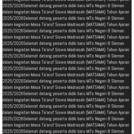
2025/2026
Selamat datang peserta didik baru MTs Negeri 8 Sleman
dalam kegiatan Masa Ta'aruf Siswa Madrasah (MATSAMA) Tahun Ajaran
2025/2026
Selamat datang peserta didik baru MTs Negeri 8 Sleman
dalam kegiatan Masa Ta'aruf Siswa Madrasah (MATSAMA) Tahun Ajaran
2025/2026
Selamat datang peserta didik baru MTs Negeri 8 Sleman
dalam kegiatan Masa Ta'aruf Siswa Madrasah (MATSAMA) Tahun Ajaran
2025/2026
Selamat datang peserta didik baru MTs Negeri 8 Sleman
dalam kegiatan Masa Ta'aruf Siswa Madrasah (MATSAMA) Tahun Ajaran
2025/2026
Selamat datang peserta didik baru MTs Negeri 8 Sleman
dalam kegiatan Masa Ta'aruf Siswa Madrasah (MATSAMA) Tahun Ajaran
2025/2026
Selamat datang peserta didik baru MTs Negeri 8 Sleman
dalam kegiatan Masa Ta'aruf Siswa Madrasah (MATSAMA) Tahun Ajaran
2025/2026
Selamat datang peserta didik baru MTs Negeri 8 Sleman
dalam kegiatan Masa Ta'aruf Siswa Madrasah (MATSAMA) Tahun Ajaran
2025/2026
Selamat datang peserta didik baru MTs Negeri 8 Sleman
dalam kegiatan Masa Ta'aruf Siswa Madrasah (MATSAMA) Tahun Ajaran
2025/2026
Selamat datang peserta didik baru MTs Negeri 8 Sleman
dalam kegiatan Masa Ta'aruf Siswa Madrasah (MATSAMA) Tahun Ajaran
2025/2026
Selamat datang peserta didik baru MTs Negeri 8 Sleman
dalam kegiatan Masa Ta'aruf Siswa Madrasah (MATSAMA) Tahun Ajaran
2025/2026
Selamat datang peserta didik baru MTs Negeri 8 Sleman