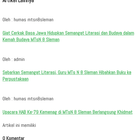
Artikel Lainnya
Oleh : humas mtsn8sleman
Giat Cerkak Basa Jawa Hidupkan Semangat Literasi dan Budaya dalam
Kemah Budaya MTsN 8 Sleman
Oleh : admin
Sebarkan Semangat Literasi, Guru MTs N 8 Sleman Hibahkan Buku ke
Perpustakaan
Oleh : humas mtsn8sleman
Upacara HAB Ke-79 Kemenag di MTsN 8 Sleman Berlangsung Khidmat
Artikel ini memiliki
0 Komentar