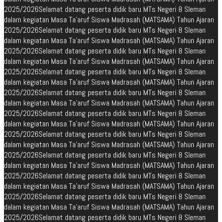
2025/2026
Selamat datang peserta didik baru MTs Negeri 8 Sleman
dalam kegiatan Masa Ta'aruf Siswa Madrasah (MATSAMA) Tahun Ajaran
2025/2026
Selamat datang peserta didik baru MTs Negeri 8 Sleman
dalam kegiatan Masa Ta'aruf Siswa Madrasah (MATSAMA) Tahun Ajaran
2025/2026
Selamat datang peserta didik baru MTs Negeri 8 Sleman
dalam kegiatan Masa Ta'aruf Siswa Madrasah (MATSAMA) Tahun Ajaran
2025/2026
Selamat datang peserta didik baru MTs Negeri 8 Sleman
dalam kegiatan Masa Ta'aruf Siswa Madrasah (MATSAMA) Tahun Ajaran
2025/2026
Selamat datang peserta didik baru MTs Negeri 8 Sleman
dalam kegiatan Masa Ta'aruf Siswa Madrasah (MATSAMA) Tahun Ajaran
2025/2026
Selamat datang peserta didik baru MTs Negeri 8 Sleman
dalam kegiatan Masa Ta'aruf Siswa Madrasah (MATSAMA) Tahun Ajaran
2025/2026
Selamat datang peserta didik baru MTs Negeri 8 Sleman
dalam kegiatan Masa Ta'aruf Siswa Madrasah (MATSAMA) Tahun Ajaran
2025/2026
Selamat datang peserta didik baru MTs Negeri 8 Sleman
dalam kegiatan Masa Ta'aruf Siswa Madrasah (MATSAMA) Tahun Ajaran
2025/2026
Selamat datang peserta didik baru MTs Negeri 8 Sleman
dalam kegiatan Masa Ta'aruf Siswa Madrasah (MATSAMA) Tahun Ajaran
2025/2026
Selamat datang peserta didik baru MTs Negeri 8 Sleman
dalam kegiatan Masa Ta'aruf Siswa Madrasah (MATSAMA) Tahun Ajaran
2025/2026
Selamat datang peserta didik baru MTs Negeri 8 Sleman