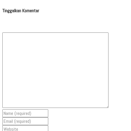
Tinggalkan Komentar