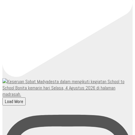
Load More