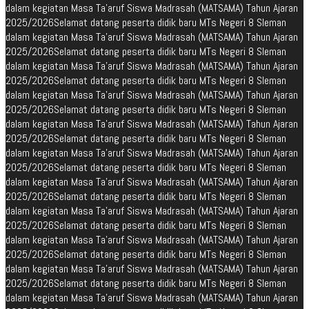
dalam kegiatan Masa Ta'aruf Siswa Madrasah (MATSAMA) Tahun Ajaran
2025/2026
Selamat datang peserta didik baru MTs Negeri 8 Sleman
dalam kegiatan Masa Ta'aruf Siswa Madrasah (MATSAMA) Tahun Ajaran
2025/2026
Selamat datang peserta didik baru MTs Negeri 8 Sleman
dalam kegiatan Masa Ta'aruf Siswa Madrasah (MATSAMA) Tahun Ajaran
2025/2026
Selamat datang peserta didik baru MTs Negeri 8 Sleman
dalam kegiatan Masa Ta'aruf Siswa Madrasah (MATSAMA) Tahun Ajaran
2025/2026
Selamat datang peserta didik baru MTs Negeri 8 Sleman
dalam kegiatan Masa Ta'aruf Siswa Madrasah (MATSAMA) Tahun Ajaran
2025/2026
Selamat datang peserta didik baru MTs Negeri 8 Sleman
dalam kegiatan Masa Ta'aruf Siswa Madrasah (MATSAMA) Tahun Ajaran
2025/2026
Selamat datang peserta didik baru MTs Negeri 8 Sleman
dalam kegiatan Masa Ta'aruf Siswa Madrasah (MATSAMA) Tahun Ajaran
2025/2026
Selamat datang peserta didik baru MTs Negeri 8 Sleman
dalam kegiatan Masa Ta'aruf Siswa Madrasah (MATSAMA) Tahun Ajaran
2025/2026
Selamat datang peserta didik baru MTs Negeri 8 Sleman
dalam kegiatan Masa Ta'aruf Siswa Madrasah (MATSAMA) Tahun Ajaran
2025/2026
Selamat datang peserta didik baru MTs Negeri 8 Sleman
dalam kegiatan Masa Ta'aruf Siswa Madrasah (MATSAMA) Tahun Ajaran
2025/2026
Selamat datang peserta didik baru MTs Negeri 8 Sleman
dalam kegiatan Masa Ta'aruf Siswa Madrasah (MATSAMA) Tahun Ajaran