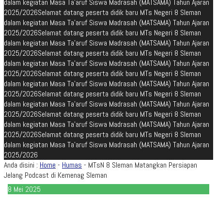
dalam kegiatan Masa Ta'aruf Siswa Madrasah (MATSAMA) Tahun Ajaran
2025/2026
Selamat datang peserta didik baru MTs Negeri 8 Sleman
dalam kegiatan Masa Ta'aruf Siswa Madrasah (MATSAMA) Tahun Ajaran
2025/2026
Selamat datang peserta didik baru MTs Negeri 8 Sleman
dalam kegiatan Masa Ta'aruf Siswa Madrasah (MATSAMA) Tahun Ajaran
2025/2026
Selamat datang peserta didik baru MTs Negeri 8 Sleman
dalam kegiatan Masa Ta'aruf Siswa Madrasah (MATSAMA) Tahun Ajaran
2025/2026
Selamat datang peserta didik baru MTs Negeri 8 Sleman
dalam kegiatan Masa Ta'aruf Siswa Madrasah (MATSAMA) Tahun Ajaran
2025/2026
Selamat datang peserta didik baru MTs Negeri 8 Sleman
dalam kegiatan Masa Ta'aruf Siswa Madrasah (MATSAMA) Tahun Ajaran
2025/2026
Selamat datang peserta didik baru MTs Negeri 8 Sleman
dalam kegiatan Masa Ta'aruf Siswa Madrasah (MATSAMA) Tahun Ajaran
2025/2026
Selamat datang peserta didik baru MTs Negeri 8 Sleman
dalam kegiatan Masa Ta'aruf Siswa Madrasah (MATSAMA) Tahun Ajaran
2025/2026
Anda disini :
Home
-
Humas
- MTsN 8 Sleman Matangkan Persiapan
Jelang Podcast di Kemenag Sleman
8
Mei
2025