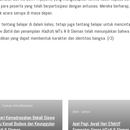
 para peserta yang telah berpartisipasi dengan antusias. Mereka berharap,
yak acara serupa di masa depan.
tentang belajar di dalam kelas, tetapi juga tentang belajar untuk mencinta
w Batik
dan penampilan
Hadroh
, MTs N 8 Sleman telah menunjukkan bahwa
didikan yang dapat membentuk karakter dan identitas bangsa. (r3)
h : humas mtsn8sleman
Oleh : admin
eri Kemadrasahan Bekali Siswa
u Kenali Budaya dan Keunggulan
Apel Pagi, Awali Hari Efektif
N 8 Sleman
Semester Genap MTsN 8 Sleman