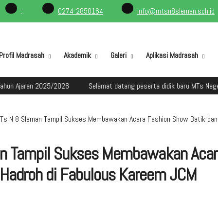
:
:
0274-2850164
info@mtsn8sleman.sch.id
Profil Madrasah
Akademik
Galeri
Aplikasi Madrasah
n 2025/2026
Selamat datang peserta didik baru MTs Negeri 8 Slema
Ts N 8 Sleman Tampil Sukses Membawakan Acara Fashion Show Batik dan
an Tampil Sukses Membawakan Acar
 Hadroh di Fabulous Kareem JCM