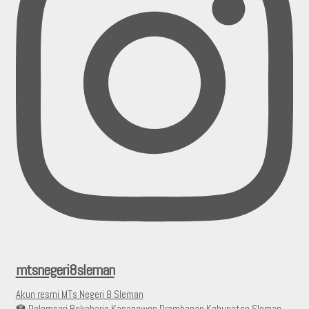
mtsnegeri8sleman
Akun resmi MTs Negeri 8 Sleman
🏫 Pelemsari Bokoharjo Kapanewon Prambanan Kabupaten Sleman