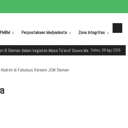
PMBM
Perpustakaan Madyadesta
Zona Integritas
n dalam kegiatan Masa Ta'aruf Siswa Madrasah (MATSAMA) Tahun Ajaran 2
Sabtu, 08 Agu 2026
 Hadroh di Fabulous Kareem JCM Sleman
a