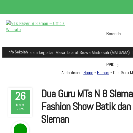
Beranda
eman dalam kegiatan Masa Ta'aruf Siswa Madrasah (MATSAMA) Tahun Ajara
Info Sekolah
PPID
Anda disini :
Home
-
Humas
- Dua Guru M
Dua Guru MTs N 8 Slem
26
Fashion Show Batik dan
Maret
2025
Sleman