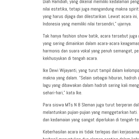
Diah Hamdiah, yang dikenal memiliki kedalaman pen
nilai estetika, tetapi juga mengandung makna spirit
yang harus dijaga dan dilestarikan. Lewat acara in
Indonesia yang memiliki nilai tersendiri,” ujarnya.
Tak hanya fashion show batik, acara tersebut juga
yang sering dimainkan dalam acara-acara keagamaa
harmonis dan suara vokal yang penuh semangat, p
kekhusyukan di tengah acara.
Ike Dewi Wijayanti, yang turut tampil dalam kelomp
makna yang dalam. “Selain sebagai hiburan, hadroh a
lagu yang dibawakan dalam hadroh sering kali me
sehari-hari,” kata Ike.
Para siswa MTs N 8 Sleman juga turut berperan da
melantunkan pujian-pujian yang menggetarkan hati.
dan kedamaian yang sangat diperlukan di tengah-t
Keberhasilan acara ini tidak terlepas dari kerjasam