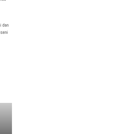
i dan
 seni