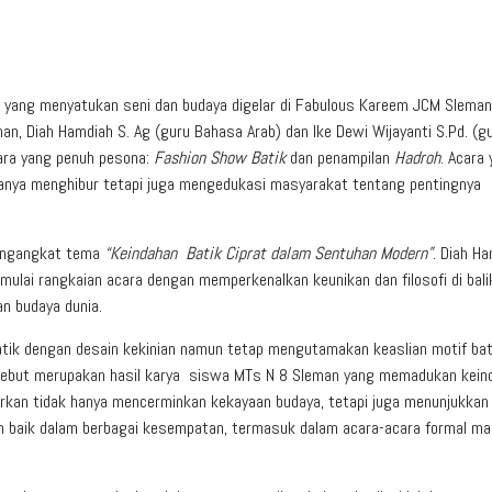
yang menyatukan seni dan budaya digelar di Fabulous Kareem JCM Sleman
n, Diah Hamdiah S. Ag (guru Bahasa Arab) dan Ike Dewi Wijayanti S.Pd. (g
ara yang penuh pesona:
Fashion Show Batik
dan penampilan
Hadroh
. Acara
hanya menghibur tetapi juga mengedukasi masyarakat tentang pentingnya
mengangkat tema
“Keindahan Batik Ciprat dalam Sentuhan Modern”
. Diah H
ulai rangkaian acara dengan memperkenalkan keunikan dan filosofi di bali
an budaya dunia.
tik dengan desain kekinian namun tetap mengutamakan keaslian motif bat
rsebut merupakan hasil karya siswa MTs N 8 Sleman yang memadukan kein
erkan tidak hanya mencerminkan kekayaan budaya, tetapi juga menunjukkan
gan baik dalam berbagai kesempatan, termasuk dalam acara-acara formal m