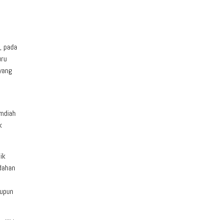
, pada
uru
 yang
amdiah
k
ik
dahan
aupun