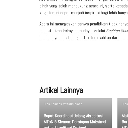
pihak yang telah mendukung acara ini, serta kepada
kegiatan ini dapat menjadi inspirasi bagi lebih ban
Acara ini menegaskan bahwa pendidikan tidak hanya 
melestarikan kekayaan budaya. Melalui
Fashion Sho
dan budaya adalah bagian tak terpisahkan dari pen
Artikel Lainnya
Oleh : humas mtsn8sleman
Ole
Rapat Koordinasi Jelang Akreditasi
Mat
MTsN 8 Sleman: Persiapan Maksimal
Bar
untuk Akreditasi Optimal
MTs