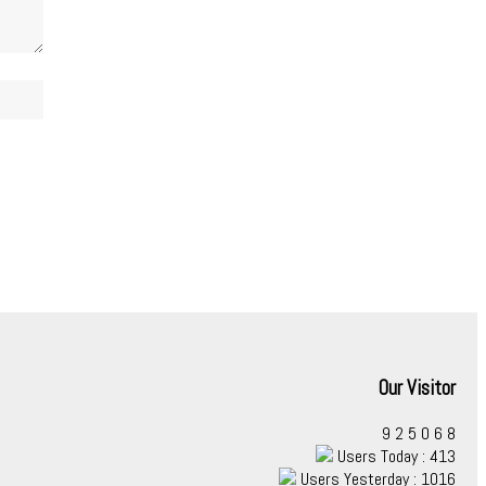
Our Visitor
9
2
5
0
6
8
Users Today : 413
Users Yesterday : 1016