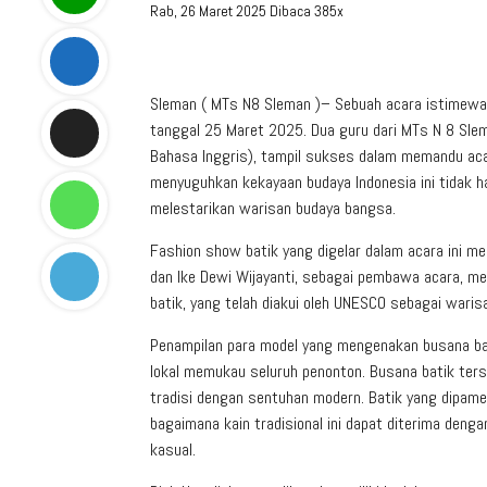
Rab, 26 Maret 2025
Dibaca 385x
Sleman ( MTs N8 Sleman )– Sebuah acara istimewa 
tanggal 25 Maret 2025. Dua guru dari MTs N 8 Slema
Bahasa Inggris), tampil sukses dalam memandu ac
menyuguhkan kekayaan budaya Indonesia ini tidak 
melestarikan warisan budaya bangsa.
Fashion show batik yang digelar dalam acara ini 
dan Ike Dewi Wijayanti, sebagai pembawa acara, mem
batik, yang telah diakui oleh UNESCO sebagai waris
Penampilan para model yang mengenakan busana ba
lokal memukau seluruh penonton. Busana batik te
tradisi dengan sentuhan modern. Batik yang dipam
bagaimana kain tradisional ini dapat diterima den
kasual.