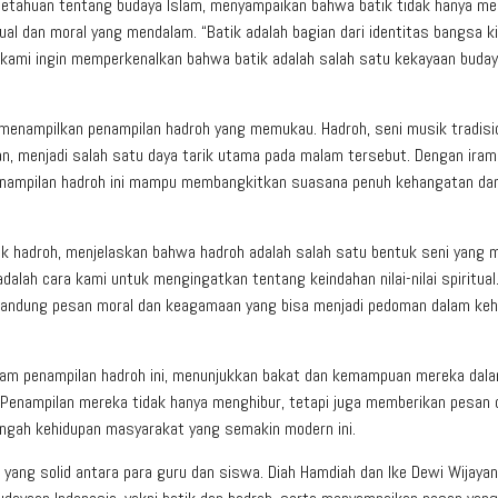
getahuan tentang budaya Islam, menyampaikan bahwa batik tidak hanya mem
ual dan moral yang mendalam. “Batik adalah bagian dari identitas bangsa k
i, kami ingin memperkenalkan bahwa batik adalah salah satu kekayaan buda
 menampilkan penampilan hadroh yang memukau. Hadroh, seni musik tradisi
n, menjadi salah satu daya tarik utama pada malam tersebut. Dengan iram
enampilan hadroh ini mampu membangkitkan suasana penuh kehangatan da
ok hadroh, menjelaskan bahwa hadroh adalah salah satu bentuk seni yang m
dalah cara kami untuk mengingatkan tentang keindahan nilai-nilai spiritual
ngandung pesan moral dan keagamaan yang bisa menjadi pedoman dalam keh
lam penampilan hadroh ini, menunjukkan bakat dan kemampuan mereka dal
 Penampilan mereka tidak hanya menghibur, tetapi juga memberikan pesan
engah kehidupan masyarakat yang semakin modern ini.
a yang solid antara para guru dan siswa. Diah Hamdiah dan Ike Dewi Wijayan