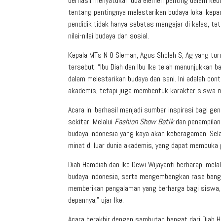
berhasil menyatukan dua elemen penting dalam kebu
tentang pentingnya melestarikan budaya lokal kep
pendidik tidak hanya sebatas mengajar di kelas, te
nilai-nilai budaya dan sosial.
Kepala MTs N 8 Sleman, Agus Sholeh S, Ag yang tu
tersebut. “Ibu Diah dan Ibu Ike telah menunjukkan b
dalam melestarikan budaya dan seni. Ini adalah con
akademis, tetapi juga membentuk karakter siswa mel
Acara ini berhasil menjadi sumber inspirasi bagi 
sekitar. Melalui
Fashion Show Batik
dan penampila
budaya Indonesia yang kaya akan keberagaman. Sel
minat di luar dunia akademis, yang dapat membuka p
Diah Hamdiah dan Ike Dewi Wijayanti berharap, mela
budaya Indonesia, serta mengembangkan rasa bangg
memberikan pengalaman yang berharga bagi siswa,
depannya,” ujar Ike.
Acara berakhir dengan sambutan hangat dari Diah 