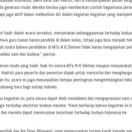
dayaan Indonesia, yakni batik dan hadroh, serta menyampaikan pesan yang
ada generasi muda. Mereka berdua juga memberikan contoh bagaimana pera
tapi juga aktif dalam melibatkan diri dalam kegiatan-kegiatan yang memper
rut hadir dalam acara tersebut, menyatakan kebanggaannya terhadap kedua
ahwa guru bukan hanya pendidik di dalam kelas, tetapi juga bisa menjadi te
toh nyata bahwa pendidikan di MTs N 8 Sleman tidak hanya mengajarkan pel
alui seni dan budaya,” ujarnya.
generasi muda yang hadir, baik itu siswa MTs N 8 Sleman maupun masyarakat
n
Hadroh
, para peserta dan penonton diajak untuk mencintai dan mengharga
ain itu, acara ini juga menunjukkan betapa pentingnya mengembangkan bak
eluang baru bagi setiap individu.
lui kegiatan ini, para siswa dapat lebih mendalami dan mengapresiasi seni 
a terhadap identitas budaya mereka. “Kami berharap bahwa kegiatan ini b
 dan mereka dapat meneruskan kecintaan terhadap budaya Indonesia ke
Hamdiah dan Ike Dewi Wijayanti, yang mengucapkan terima kasih kepada s