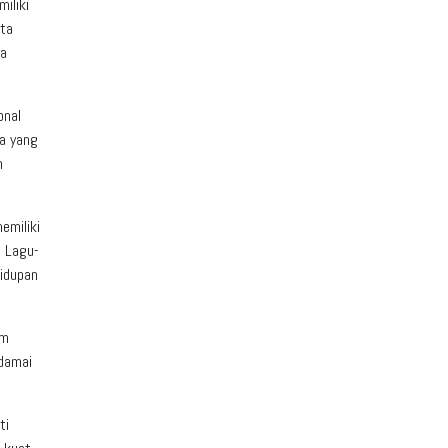
iliki
ita
ya
onal
a yang
n
emiliki
. Lagu-
idupan
am
 damai
ti