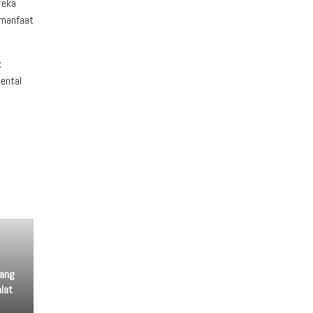
reka
rmanfaat
k
ental
rang
lat