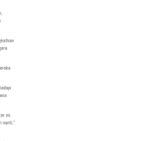
m,
i
ngkatkan
gera
ereka.
hadapi
rasa
r ini.
 nanti,”