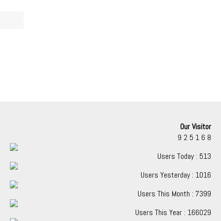
Our Visitor
9
2
5
1
6
8
Users Today : 513
Users Yesterday : 1016
Users This Month : 7399
Users This Year : 166029