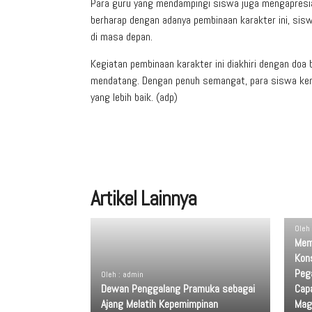
Para guru yang mendampingi siswa juga mengapresia
berharap dengan adanya pembinaan karakter ini, si
di masa depan.
Kegiatan pembinaan karakter ini diakhiri dengan do
mendatang. Dengan penuh semangat, para siswa ke
yang lebih baik. (adp)
Artikel Lainnya
Oleh
Mem
Kon
Peg
Oleh : admin
Dewan Penggalang Pramuka sebagai
Capa
Ajang Melatih Kepemimpinan
Mag