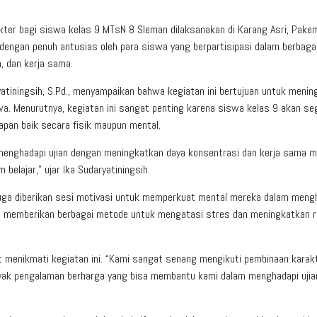
ter bagi siswa kelas 9 MTsN 8 Sleman dilaksanakan di Karang Asri, Pake
i dengan penuh antusias oleh para siswa yang berpartisipasi dalam berbaga
 dan kerja sama.
atiningsih, S.Pd., menyampaikan bahwa kegiatan ini bertujuan untuk meni
iswa. Menurutnya, kegiatan ini sangat penting karena siswa kelas 9 akan se
pan baik secara fisik maupun mental.
m menghadapi ujian dengan meningkatkan daya konsentrasi dan kerja sama m
 belajar,” ujar Ika Sudaryatiningsih.
juga diberikan sesi motivasi untuk memperkuat mental mereka dalam meng
a memberikan berbagai metode untuk mengatasi stres dan meningkatkan 
 menikmati kegiatan ini. “Kami sangat senang mengikuti pembinaan karakte
nyak pengalaman berharga yang bisa membantu kami dalam menghadapi ujian