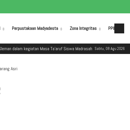
M
Perpustakaan Madyadesta
Zona Integritas
PPID
lam kegiatan Masa Ta'aruf Siswa Madrasah (MATSAMA) Tahun Ajaran 2025/
Sabtu, 08 Agu 2026
arang Asri