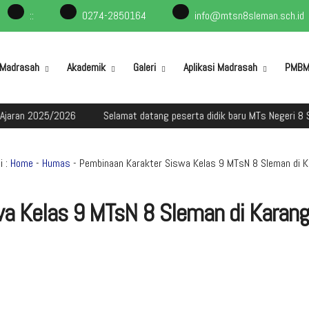
:
:
0274-2850164
info@mtsn8sleman.sch.id
l Madrasah
Akademik
Galeri
Aplikasi Madrasah
PMB
5/2026
Selamat datang peserta didik baru MTs Negeri 8 Sleman da
 :
Home
-
Humas
- Pembinaan Karakter Siswa Kelas 9 MTsN 8 Sleman di K
a Kelas 9 MTsN 8 Sleman di Karang