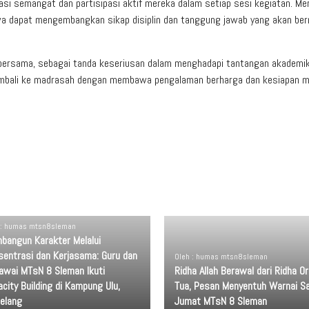
si semangat dan partisipasi aktif mereka dalam setiap sesi kegiatan. Me
swa dapat mengembangkan sikap disiplin dan tanggung jawab yang akan be
a bersama, sebagai tanda keseriusan dalam menghadapi tantangan akademi
mbali ke madrasah dengan membawa pengalaman berharga dan kesiapan m
 : humas mtsn8sleman
bangun Karakter Melalui
sentrasi dan Kerjasama: Guru dan
Oleh : humas mtsn8sleman
awai MTsN 8 Sleman Ikuti
Ridha Allah Berawal dari Ridha O
city Building di Kampung Ulu,
Tua, Pesan Menyentuh Warnai Sa
elang
Jumat MTsN 8 Sleman