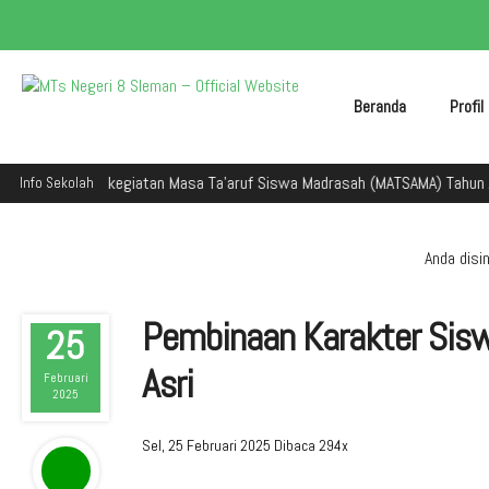
Beranda
Profi
dalam kegiatan Masa Ta'aruf Siswa Madrasah (MATSAMA) Tahun Ajaran 202
Info Sekolah
Anda disini
Pembinaan Karakter Sisw
25
Asri
Februari
2025
Sel, 25 Februari 2025
Dibaca 294x