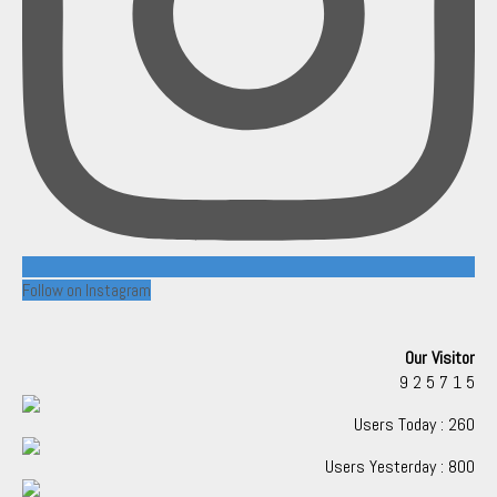
Follow on Instagram
Our Visitor
9
2
5
7
1
5
Users Today : 260
Users Yesterday : 800