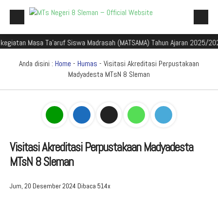
n Masa Ta'aruf Siswa Madrasah (MATSAMA) Tahun Ajaran 2025/2026
S
Beranda
Profil Madrasah
Anda disini :
Home
-
Humas
- Visitasi Akreditasi Perpustakaan
Madyadesta MTsN 8 Sleman
Akademik
Galeri
Aplikasi Madrasah
PMBM
Visitasi Akreditasi Perpustakaan Madyadesta
MTsN 8 Sleman
Perpustakaan Madyadesta
Zona Integritas
Jum, 20 Desember 2024
Dibaca 514x
PPID