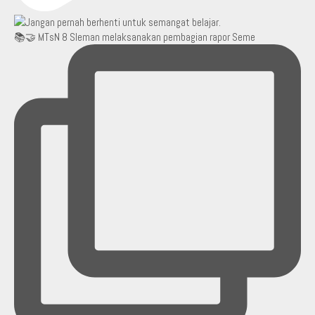
📚🤝 MTsN 8 Sleman melaksanakan pembagian rapor Seme