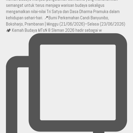
🏕️ Kemah Budaya MTsN 8 Sleman 2026 hadir sebagai w