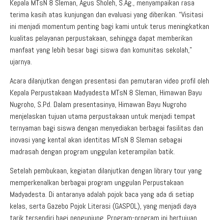
Kepala MTsN 8 Sleman, Agus Sholeh, S.Ag., menyampaikan rasa
terima kasih atas kunjungan dan evaluasi yang diberikan. “Visitasi
ini menjadi momentum penting bagi kami untuk terus meningkatkan
kualitas pelayanan perpustakaan, sehingga dapat memberikan
manfaat yang lebih besar bagi siswa dan komunitas sekolah,”
ujarnya.
Acara dilanjutkan dengan presentasi dan pemutaran video profil oleh
Kepala Perpustakaan Madyadesta MTsN 8 Sleman, Himawan Bayu
Nugroho, S.Pd. Dalam presentasinya, Himawan Bayu Nugroho
menjelaskan tujuan utama perpustakaan untuk menjadi tempat
ternyaman bagi siswa dengan menyediakan berbagai fasilitas dan
inovasi yang kental akan identitas MTsN 8 Sleman sebagai
madrasah dengan program unggulan keterampilan batik.
Setelah pembukaan, kegiatan dilanjutkan dengan library tour yang
memperkenalkan berbagai program unggulan Perpustakaan
Madyadesta. Di antaranya adalah pojok baca yang ada di setiap
kelas, serta Gazebo Pojok Literasi (GASPOL), yang menjadi daya
tarik tersendiri bagi pengunjung. Program-program ini bertujuan