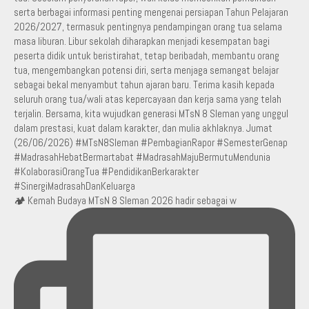
🏕️ Kemah Budaya MTsN 8 Sleman 2026 hadir sebagai w