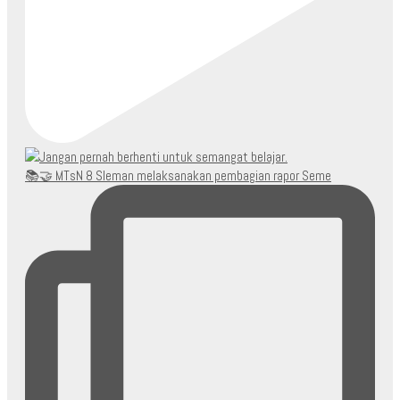
📚🤝 MTsN 8 Sleman melaksanakan pembagian rapor Seme