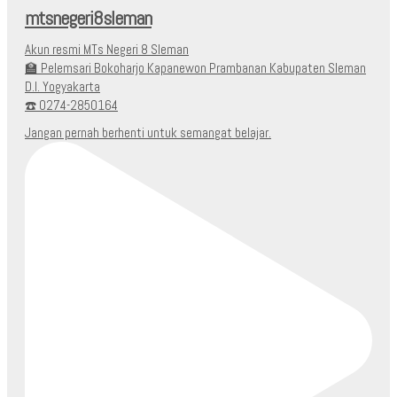
mtsnegeri8sleman
Akun resmi MTs Negeri 8 Sleman
🏫 Pelemsari Bokoharjo Kapanewon Prambanan Kabupaten Sleman
D.I. Yogyakarta
☎️ 0274-2850164
Jangan pernah berhenti untuk semangat belajar.