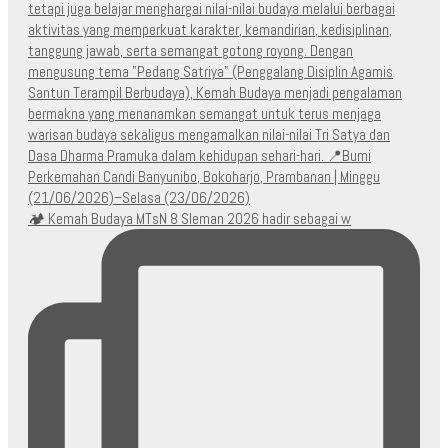
🏕️ Kemah Budaya MTsN 8 Sleman 2026 hadir sebagai w