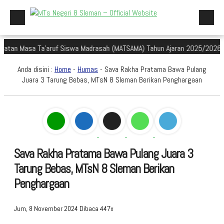
asa Ta'aruf Siswa Madrasah (MATSAMA) Tahun Ajaran 2025/2026
Sela
Beranda
Anda disini :
Home
-
Humas
- Sava Rakha Pratama Bawa Pulang
Profil Madrasah
Juara 3 Tarung Bebas, MTsN 8 Sleman Berikan Penghargaan
Akademik
Galeri
Aplikasi Madrasah
Sava Rakha Pratama Bawa Pulang Juara 3
PMBM
Tarung Bebas, MTsN 8 Sleman Berikan
Perpustakaan Madyadesta
Penghargaan
Zona Integritas
Jum, 8 November 2024
Dibaca 447x
PPID