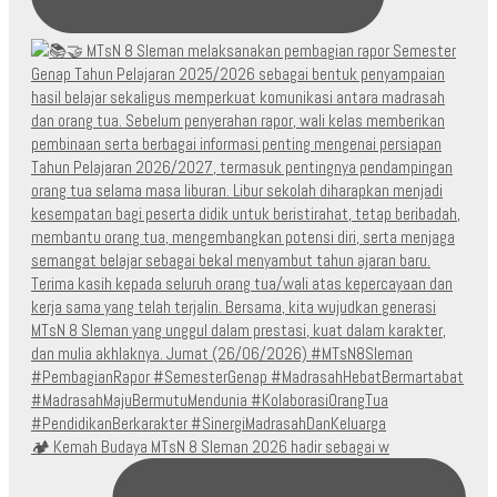
🏕️ Kemah Budaya MTsN 8 Sleman 2026 hadir sebagai w