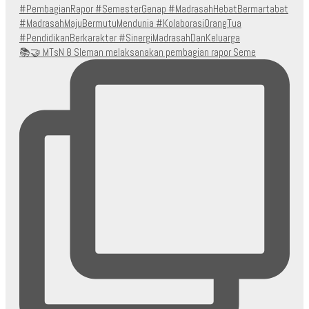
📚🤝 MTsN 8 Sleman melaksanakan pembagian rapor Seme