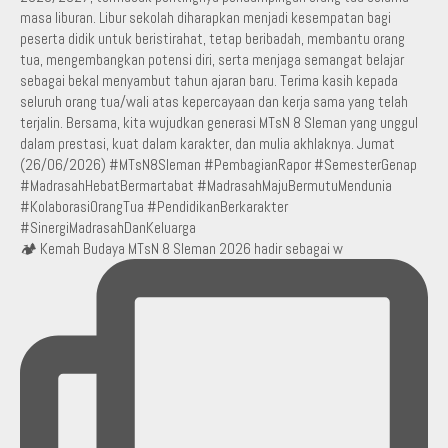
🏕️ Kemah Budaya MTsN 8 Sleman 2026 hadir sebagai w