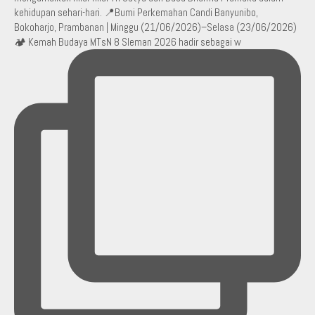
🏕️ Kemah Budaya MTsN 8 Sleman 2026 hadir sebagai w