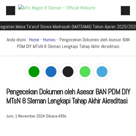
n Masa Ta'aruf Siswa Madrasah (MATSAMA) Tahun Ajaran 2025/2026
S
Beranda
Profil Madrasah
Anda disini :
Home
-
Humas
- Pengecekan Dokumen oleh Asesor BAN
PDM DIY MTsN 8 Sleman Lengkapi Tahap Akhir Akreditasi
Akademik
Galeri
Aplikasi Madrasah
PMBM
Pengecekan Dokumen oleh Asesor BAN PDM DIY
MTsN 8 Sleman Lengkapi Tahap Akhir Akreditasi
Perpustakaan Madyadesta
Zona Integritas
Jum, 1 November 2024
Dibaca 499x
PPID