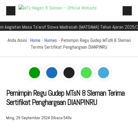
iatan Masa Ta'aruf Siswa Madrasah (MATSAMA) Tahun Ajaran 2025/2026
Beranda
Profil Madrasah
Anda disini :
Home
-
Humas
- Pemimpin Regu Gudep MTsN 8 Sleman
Terima Sertifikat Penghargaan DIANPINRU
Akademik
Galeri
Aplikasi Madrasah
PMBM
Pemimpin Regu Gudep MTsN 8 Sleman Terima
Sertifikat Penghargaan DIANPINRU
Perpustakaan Madyadesta
Zona Integritas
Ming, 29 September 2024
Dibaca 540x
PPID