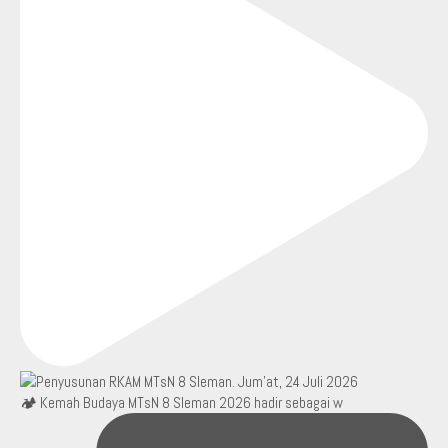
🏕️ Kemah Budaya MTsN 8 Sleman 2026 hadir sebagai w