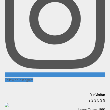
Follow on Instagram
Our Visitor
9
2
3
5
3
9
Users Today : 860