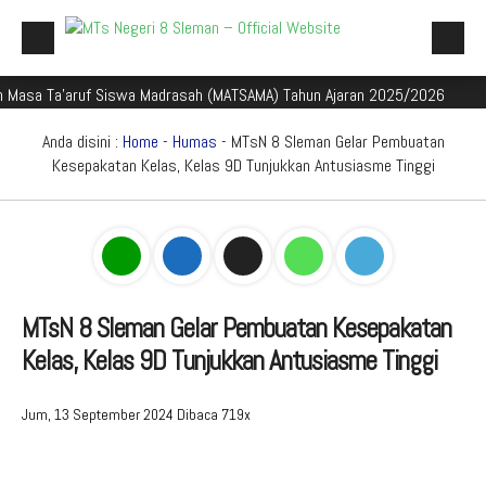
 Ta'aruf Siswa Madrasah (MATSAMA) Tahun Ajaran 2025/2026
Selamat
Beranda
Profil Madrasah
Anda disini :
Home
-
Humas
- MTsN 8 Sleman Gelar Pembuatan
Kesepakatan Kelas, Kelas 9D Tunjukkan Antusiasme Tinggi
Akademik
Galeri
Aplikasi Madrasah
PMBM
MTsN 8 Sleman Gelar Pembuatan Kesepakatan
Kelas, Kelas 9D Tunjukkan Antusiasme Tinggi
Perpustakaan Madyadesta
Zona Integritas
Jum, 13 September 2024
Dibaca 719x
PPID