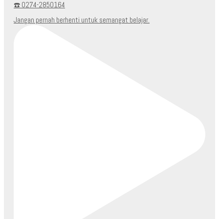
☎️ 0274-2850164
Jangan pernah berhenti untuk semangat belajar.