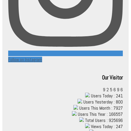
Follow on Instagram
Our Visitor
9
2
5
6
9
6
Users Today : 241
Users Yesterday : 800
Users This Month : 7927
Users This Year : 166557
Total Users : 925696
Views Today : 247