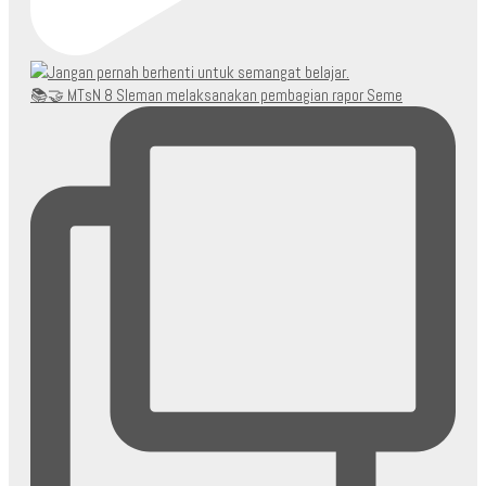
📚🤝 MTsN 8 Sleman melaksanakan pembagian rapor Seme