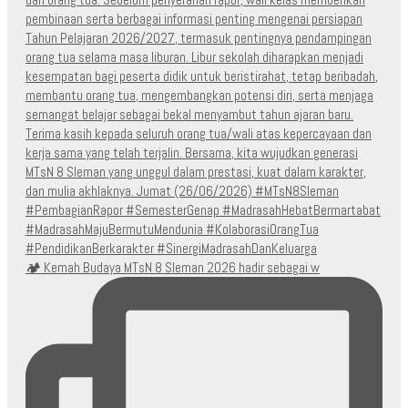
🏕️ Kemah Budaya MTsN 8 Sleman 2026 hadir sebagai w