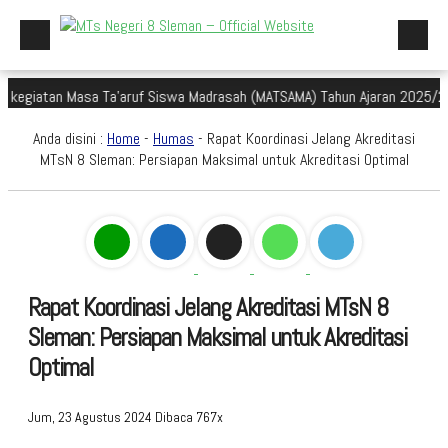
tan Masa Ta'aruf Siswa Madrasah (MATSAMA) Tahun Ajaran 2025/2026
Beranda
Anda disini :
Home
-
Humas
- Rapat Koordinasi Jelang Akreditasi
Profil Madrasah
MTsN 8 Sleman: Persiapan Maksimal untuk Akreditasi Optimal
Akademik
Galeri
Aplikasi Madrasah
Rapat Koordinasi Jelang Akreditasi MTsN 8
PMBM
Sleman: Persiapan Maksimal untuk Akreditasi
Perpustakaan Madyadesta
Optimal
Zona Integritas
Jum, 23 Agustus 2024
Dibaca 767x
PPID