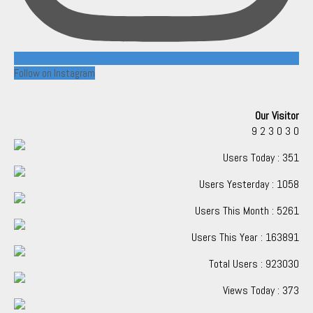
Follow on Instagram
Our Visitor
9
2
3
0
3
0
Users Today : 351
Users Yesterday : 1058
Users This Month : 5261
Users This Year : 163891
Total Users : 923030
Views Today : 373