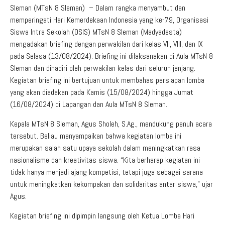
Aduan Masyarakat
Pelayanan Informasi
Video Edukasi
Buku Digital Guru
Sleman (MTsN 8 Sleman) – Dalam rangka menyambut dan
memperingati Hari Kemerdekaan Indonesia yang ke-79, Organisasi
Maklumat Pelayanan
Informasi Publik
Pojok Literasi
Siswa Intra Sekolah (OSIS) MTsN 8 Sleman (Madyadesta)
Download
Regulasi PPID
mengadakan briefing dengan perwakilan dari kelas VII, VIII, dan IX
pada Selasa (13/08/2024). Briefing ini dilaksanakan di Aula MTsN 8
Profil PPID
Sleman dan dihadiri oleh perwakilan kelas dari seluruh jenjang.
Kegiatan briefing ini bertujuan untuk membahas persiapan lomba
Struktur Organisasi
yang akan diadakan pada Kamis (15/08/2024) hingga Jumat
(16/08/2024) di Lapangan dan Aula MTsN 8 Sleman.
Kepala MTsN 8 Sleman, Agus Sholeh, S.Ag., mendukung penuh acara
tersebut. Beliau menyampaikan bahwa kegiatan lomba ini
merupakan salah satu upaya sekolah dalam meningkatkan rasa
nasionalisme dan kreativitas siswa. “Kita berharap kegiatan ini
tidak hanya menjadi ajang kompetisi, tetapi juga sebagai sarana
untuk meningkatkan kekompakan dan solidaritas antar siswa,” ujar
Agus.
Kegiatan briefing ini dipimpin langsung oleh Ketua Lomba Hari