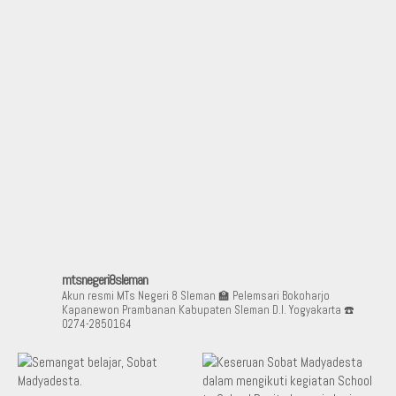
mtsnegeri8sleman
Akun resmi MTs Negeri 8 Sleman
🏫 Pelemsari Bokoharjo
Kapanewon Prambanan Kabupaten Sleman D.I. Yogyakarta
☎️
0274-2850164