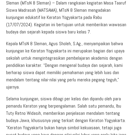
Aduan Masyarakat
Pelayanan Informasi
Video Edukasi
Buku Digital Guru
Sleman (MTsN 8 Sleman) – Dalam rangkaian kegiatan Masa Taaruf
Siswa Madrasah (MATSAMA), MTsN 8 Sleman mengadakan
Maklumat Pelayanan
Informasi Publik
Pojok Literasi
kunjungan edukatif ke Keraton Yogyakarta pada Rabu
(17/07/2024). Kegiatan ini bertujuan untuk memberikan wawasan
Download
Regulasi PPID
budaya dan sejarah kepada siswa baru kelas 7.
Profil PPID
Kepala MTsN 8 Sleman, Agus Sholeh, S.Ag., menyampaikan bahwa
Struktur Organisasi
kunjungan ke Keraton Yogyakarta ini merupakan bagian dari upaya
sekolah untuk mengintegrasikan pembelajaran akademis dengan
pendidikan karakter. “Dengan mengenal budaya dan sejarah, kami
berharap siswa dapat memiliki pemahaman yang lebih luas dan
mendalam tentang nilai-nilai yang perlu mereka pegang teguh,”
ujarnya.
Selama kunjungan, siswa dibagi per kelas dan dipandu oleh para
pemandu Keraton yang berpengalaman. Salah satu pemandu, Ibu
Tuty Retno Widasih, memberikan penjelasan mendalam tentang
budaya Jawa, khususnya yang terkait dengan Keraton Yogyakarta.
“Keraton Yogyakarta bukan hanya simbol kekuasaan, tetapi juga
pusat budaya yang kaya dengan nilai-nilai luhur yang perlu kita jaga