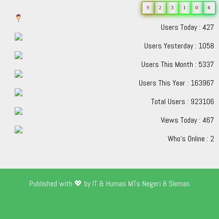
9
2
3
1
0
6
Users Today : 427
Users Yesterday : 1058
Users This Month : 5337
Users This Year : 163967
Total Users : 923106
Views Today : 467
Who's Online : 2
Published with 💖 by IT & Humas MTs Negeri 8 Sleman