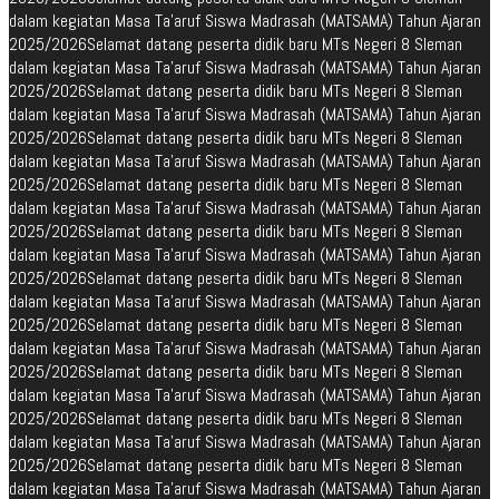
dalam kegiatan Masa Ta'aruf Siswa Madrasah (MATSAMA) Tahun Ajaran
2025/2026
Selamat datang peserta didik baru MTs Negeri 8 Sleman
dalam kegiatan Masa Ta'aruf Siswa Madrasah (MATSAMA) Tahun Ajaran
2025/2026
Selamat datang peserta didik baru MTs Negeri 8 Sleman
dalam kegiatan Masa Ta'aruf Siswa Madrasah (MATSAMA) Tahun Ajaran
2025/2026
Selamat datang peserta didik baru MTs Negeri 8 Sleman
dalam kegiatan Masa Ta'aruf Siswa Madrasah (MATSAMA) Tahun Ajaran
2025/2026
Selamat datang peserta didik baru MTs Negeri 8 Sleman
dalam kegiatan Masa Ta'aruf Siswa Madrasah (MATSAMA) Tahun Ajaran
2025/2026
Selamat datang peserta didik baru MTs Negeri 8 Sleman
dalam kegiatan Masa Ta'aruf Siswa Madrasah (MATSAMA) Tahun Ajaran
2025/2026
Selamat datang peserta didik baru MTs Negeri 8 Sleman
dalam kegiatan Masa Ta'aruf Siswa Madrasah (MATSAMA) Tahun Ajaran
2025/2026
Selamat datang peserta didik baru MTs Negeri 8 Sleman
dalam kegiatan Masa Ta'aruf Siswa Madrasah (MATSAMA) Tahun Ajaran
2025/2026
Selamat datang peserta didik baru MTs Negeri 8 Sleman
dalam kegiatan Masa Ta'aruf Siswa Madrasah (MATSAMA) Tahun Ajaran
2025/2026
Selamat datang peserta didik baru MTs Negeri 8 Sleman
dalam kegiatan Masa Ta'aruf Siswa Madrasah (MATSAMA) Tahun Ajaran
2025/2026
Selamat datang peserta didik baru MTs Negeri 8 Sleman
dalam kegiatan Masa Ta'aruf Siswa Madrasah (MATSAMA) Tahun Ajaran