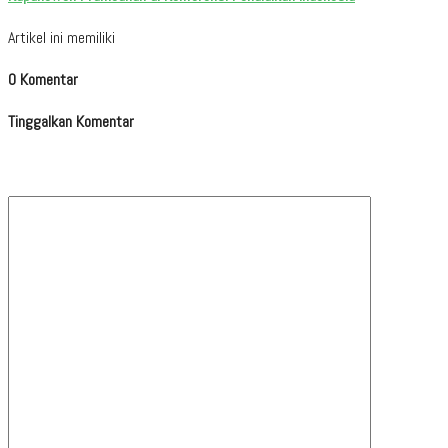
Artikel ini memiliki
0 Komentar
Tinggalkan Komentar