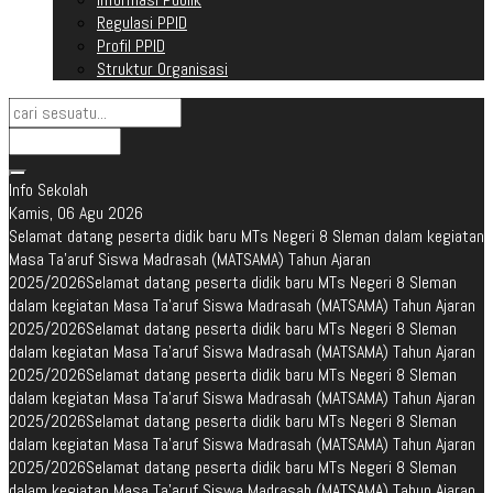
Regulasi PPID
Profil PPID
Struktur Organisasi
Info Sekolah
Kamis, 06 Agu 2026
Selamat datang peserta didik baru MTs Negeri 8 Sleman dalam kegiatan
Masa Ta'aruf Siswa Madrasah (MATSAMA) Tahun Ajaran
2025/2026
Selamat datang peserta didik baru MTs Negeri 8 Sleman
dalam kegiatan Masa Ta'aruf Siswa Madrasah (MATSAMA) Tahun Ajaran
2025/2026
Selamat datang peserta didik baru MTs Negeri 8 Sleman
dalam kegiatan Masa Ta'aruf Siswa Madrasah (MATSAMA) Tahun Ajaran
2025/2026
Selamat datang peserta didik baru MTs Negeri 8 Sleman
dalam kegiatan Masa Ta'aruf Siswa Madrasah (MATSAMA) Tahun Ajaran
2025/2026
Selamat datang peserta didik baru MTs Negeri 8 Sleman
dalam kegiatan Masa Ta'aruf Siswa Madrasah (MATSAMA) Tahun Ajaran
2025/2026
Selamat datang peserta didik baru MTs Negeri 8 Sleman
dalam kegiatan Masa Ta'aruf Siswa Madrasah (MATSAMA) Tahun Ajaran