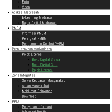
Foto
Video
Aplikasi Madrasah
E-Learning Madrasah
Rapor Digital Madrasah
PMBM
Informasi PMBM
Peringkat PMBM
Pengumuman Seleksi PMBM
Perpustakaan Madyadesta
Pojok Literasi
Buku Digital Siswa
Buku Digital Guru
Pojok Literasi
Zona Integritas
Survei Kepuasan Masyarakat
Aduan Masyarakat
Maklumat Pelayanan
Download
PPID
Pelayanan Informasi
Informasi Publik