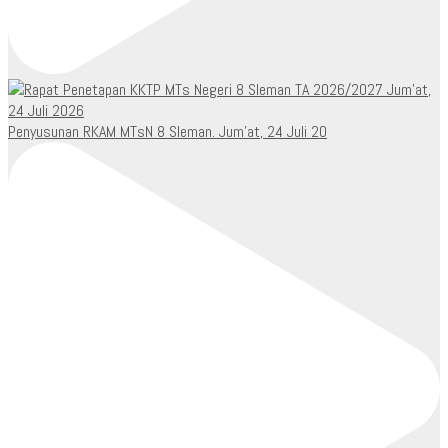
Penyusunan RKAM MTsN 8 Sleman. Jum’at, 24 Juli 20