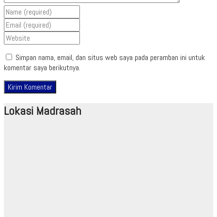
Simpan nama, email, dan situs web saya pada peramban ini untuk
komentar saya berikutnya.
Lokasi Madrasah