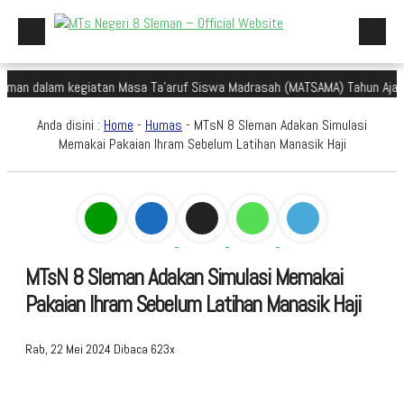
an dalam kegiatan Masa Ta'aruf Siswa Madrasah (MATSAMA) Tahun Ajaran 
Beranda
Anda disini :
Home
-
Humas
- MTsN 8 Sleman Adakan Simulasi
Profil Madrasah
Memakai Pakaian Ihram Sebelum Latihan Manasik Haji
Akademik
Galeri
Aplikasi Madrasah
MTsN 8 Sleman Adakan Simulasi Memakai
PMBM
Pakaian Ihram Sebelum Latihan Manasik Haji
Perpustakaan Madyadesta
Zona Integritas
Rab, 22 Mei 2024
Dibaca 623x
PPID