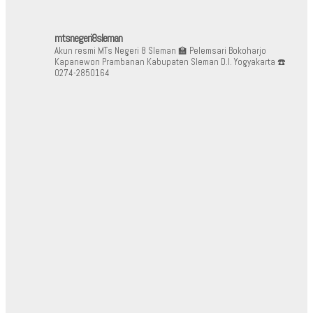
mtsnegeri8sleman
Akun resmi MTs Negeri 8 Sleman
🏫 Pelemsari Bokoharjo
Kapanewon Prambanan Kabupaten Sleman D.I. Yogyakarta
☎️
0274-2850164