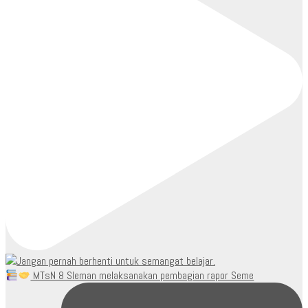
MTsN 8 Sleman melaksanakan pembagian rapor Seme