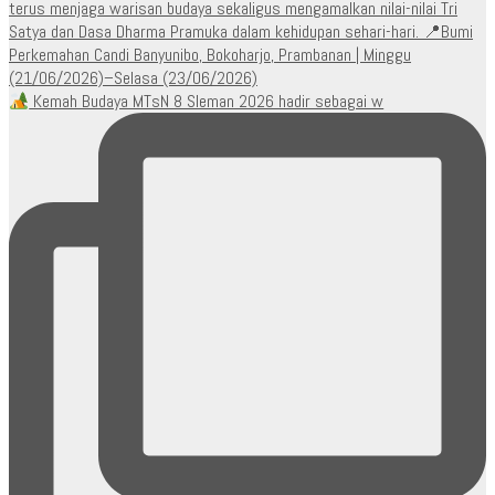
Kemah Budaya MTsN 8 Sleman 2026 hadir sebagai w