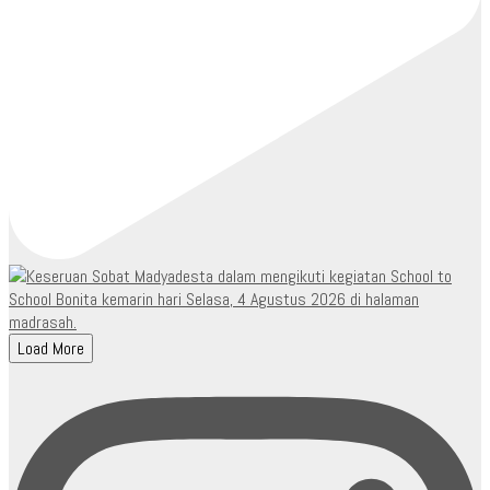
Load More