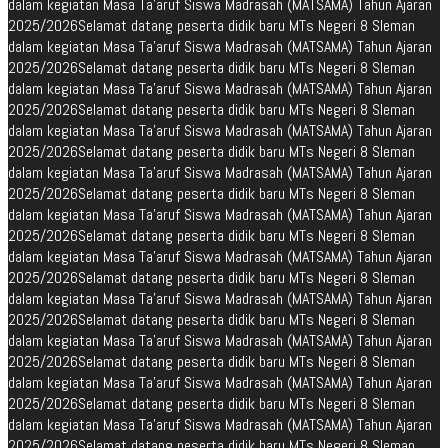
dalam kegiatan Masa Ta'aruf Siswa Madrasah (MATSAMA) Tahun Ajaran
2025/2026
Selamat datang peserta didik baru MTs Negeri 8 Sleman
dalam kegiatan Masa Ta'aruf Siswa Madrasah (MATSAMA) Tahun Ajaran
2025/2026
Selamat datang peserta didik baru MTs Negeri 8 Sleman
dalam kegiatan Masa Ta'aruf Siswa Madrasah (MATSAMA) Tahun Ajaran
2025/2026
Selamat datang peserta didik baru MTs Negeri 8 Sleman
dalam kegiatan Masa Ta'aruf Siswa Madrasah (MATSAMA) Tahun Ajaran
2025/2026
Selamat datang peserta didik baru MTs Negeri 8 Sleman
dalam kegiatan Masa Ta'aruf Siswa Madrasah (MATSAMA) Tahun Ajaran
2025/2026
Selamat datang peserta didik baru MTs Negeri 8 Sleman
dalam kegiatan Masa Ta'aruf Siswa Madrasah (MATSAMA) Tahun Ajaran
2025/2026
Selamat datang peserta didik baru MTs Negeri 8 Sleman
dalam kegiatan Masa Ta'aruf Siswa Madrasah (MATSAMA) Tahun Ajaran
2025/2026
Selamat datang peserta didik baru MTs Negeri 8 Sleman
dalam kegiatan Masa Ta'aruf Siswa Madrasah (MATSAMA) Tahun Ajaran
2025/2026
Selamat datang peserta didik baru MTs Negeri 8 Sleman
dalam kegiatan Masa Ta'aruf Siswa Madrasah (MATSAMA) Tahun Ajaran
2025/2026
Selamat datang peserta didik baru MTs Negeri 8 Sleman
dalam kegiatan Masa Ta'aruf Siswa Madrasah (MATSAMA) Tahun Ajaran
2025/2026
Selamat datang peserta didik baru MTs Negeri 8 Sleman
dalam kegiatan Masa Ta'aruf Siswa Madrasah (MATSAMA) Tahun Ajaran
2025/2026
Selamat datang peserta didik baru MTs Negeri 8 Sleman