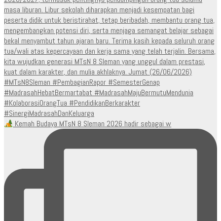
Kemah Budaya MTsN 8 Sleman 2026 hadir sebagai w