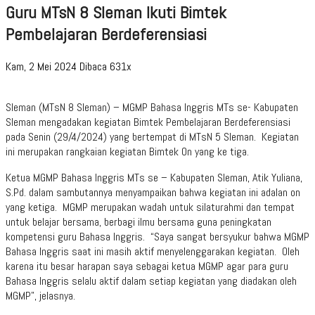
Guru MTsN 8 Sleman Ikuti Bimtek
Pembelajaran Berdeferensiasi
Kam, 2 Mei 2024
Dibaca 631x
Sleman (MTsN 8 Sleman) – MGMP Bahasa Inggris MTs se- Kabupaten
Sleman mengadakan kegiatan Bimtek Pembelajaran Berdeferensiasi
pada Senin (29/4/2024) yang bertempat di MTsN 5 Sleman. Kegiatan
ini merupakan rangkaian kegiatan Bimtek On yang ke tiga.
Ketua MGMP Bahasa Inggris MTs se – Kabupaten Sleman, Atik Yuliana,
S.Pd. dalam sambutannya menyampaikan bahwa kegiatan ini adalan on
yang ketiga. MGMP merupakan wadah untuk silaturahmi dan tempat
untuk belajar bersama, berbagi ilmu bersama guna peningkatan
kompetensi guru Bahasa Inggris. “Saya sangat bersyukur bahwa MGMP
Bahasa Inggris saat ini masih aktif menyelenggarakan kegiatan. Oleh
karena itu besar harapan saya sebagai ketua MGMP agar para guru
Bahasa Inggris selalu aktif dalam setiap kegiatan yang diadakan oleh
MGMP”, jelasnya.