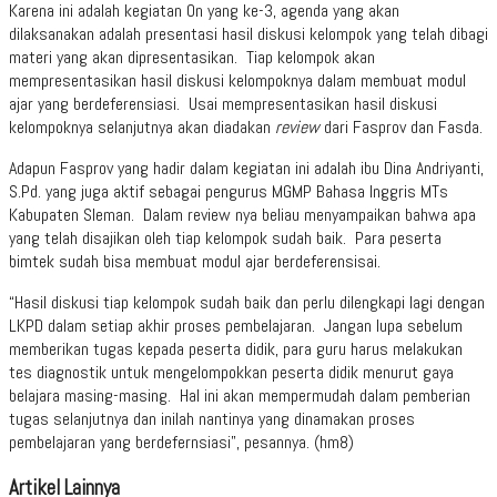
Karena ini adalah kegiatan On yang ke-3, agenda yang akan
dilaksanakan adalah presentasi hasil diskusi kelompok yang telah dibagi
materi yang akan dipresentasikan. Tiap kelompok akan
mempresentasikan hasil diskusi kelompoknya dalam membuat modul
ajar yang berdeferensiasi. Usai mempresentasikan hasil diskusi
kelompoknya selanjutnya akan diadakan
review
dari Fasprov dan Fasda.
Adapun Fasprov yang hadir dalam kegiatan ini adalah ibu Dina Andriyanti,
S.Pd. yang juga aktif sebagai pengurus MGMP Bahasa Inggris MTs
Kabupaten Sleman. Dalam review nya beliau menyampaikan bahwa apa
yang telah disajikan oleh tiap kelompok sudah baik. Para peserta
bimtek sudah bisa membuat modul ajar berdeferensisai.
“Hasil diskusi tiap kelompok sudah baik dan perlu dilengkapi lagi dengan
LKPD dalam setiap akhir proses pembelajaran. Jangan lupa sebelum
memberikan tugas kepada peserta didik, para guru harus melakukan
tes diagnostik untuk mengelompokkan peserta didik menurut gaya
belajara masing-masing. Hal ini akan mempermudah dalam pemberian
tugas selanjutnya dan inilah nantinya yang dinamakan proses
pembelajaran yang berdefernsiasi”, pesannya. (hm8)
Artikel Lainnya