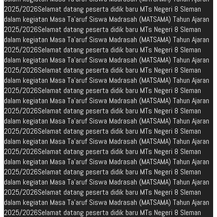
2025/2026
Selamat datang peserta didik baru MTs Negeri 8 Sleman
dalam kegiatan Masa Ta'aruf Siswa Madrasah (MATSAMA) Tahun Ajaran
2025/2026
Selamat datang peserta didik baru MTs Negeri 8 Sleman
dalam kegiatan Masa Ta'aruf Siswa Madrasah (MATSAMA) Tahun Ajaran
2025/2026
Selamat datang peserta didik baru MTs Negeri 8 Sleman
dalam kegiatan Masa Ta'aruf Siswa Madrasah (MATSAMA) Tahun Ajaran
2025/2026
Selamat datang peserta didik baru MTs Negeri 8 Sleman
dalam kegiatan Masa Ta'aruf Siswa Madrasah (MATSAMA) Tahun Ajaran
2025/2026
Selamat datang peserta didik baru MTs Negeri 8 Sleman
dalam kegiatan Masa Ta'aruf Siswa Madrasah (MATSAMA) Tahun Ajaran
2025/2026
Selamat datang peserta didik baru MTs Negeri 8 Sleman
dalam kegiatan Masa Ta'aruf Siswa Madrasah (MATSAMA) Tahun Ajaran
2025/2026
Selamat datang peserta didik baru MTs Negeri 8 Sleman
dalam kegiatan Masa Ta'aruf Siswa Madrasah (MATSAMA) Tahun Ajaran
2025/2026
Selamat datang peserta didik baru MTs Negeri 8 Sleman
dalam kegiatan Masa Ta'aruf Siswa Madrasah (MATSAMA) Tahun Ajaran
2025/2026
Selamat datang peserta didik baru MTs Negeri 8 Sleman
dalam kegiatan Masa Ta'aruf Siswa Madrasah (MATSAMA) Tahun Ajaran
2025/2026
Selamat datang peserta didik baru MTs Negeri 8 Sleman
dalam kegiatan Masa Ta'aruf Siswa Madrasah (MATSAMA) Tahun Ajaran
2025/2026
Selamat datang peserta didik baru MTs Negeri 8 Sleman