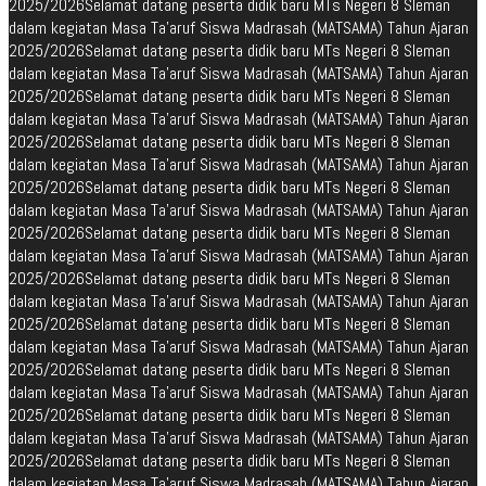
2025/2026
Selamat datang peserta didik baru MTs Negeri 8 Sleman
dalam kegiatan Masa Ta'aruf Siswa Madrasah (MATSAMA) Tahun Ajaran
2025/2026
Selamat datang peserta didik baru MTs Negeri 8 Sleman
dalam kegiatan Masa Ta'aruf Siswa Madrasah (MATSAMA) Tahun Ajaran
2025/2026
Selamat datang peserta didik baru MTs Negeri 8 Sleman
dalam kegiatan Masa Ta'aruf Siswa Madrasah (MATSAMA) Tahun Ajaran
2025/2026
Selamat datang peserta didik baru MTs Negeri 8 Sleman
dalam kegiatan Masa Ta'aruf Siswa Madrasah (MATSAMA) Tahun Ajaran
2025/2026
Selamat datang peserta didik baru MTs Negeri 8 Sleman
dalam kegiatan Masa Ta'aruf Siswa Madrasah (MATSAMA) Tahun Ajaran
2025/2026
Selamat datang peserta didik baru MTs Negeri 8 Sleman
dalam kegiatan Masa Ta'aruf Siswa Madrasah (MATSAMA) Tahun Ajaran
2025/2026
Selamat datang peserta didik baru MTs Negeri 8 Sleman
dalam kegiatan Masa Ta'aruf Siswa Madrasah (MATSAMA) Tahun Ajaran
2025/2026
Selamat datang peserta didik baru MTs Negeri 8 Sleman
dalam kegiatan Masa Ta'aruf Siswa Madrasah (MATSAMA) Tahun Ajaran
2025/2026
Selamat datang peserta didik baru MTs Negeri 8 Sleman
dalam kegiatan Masa Ta'aruf Siswa Madrasah (MATSAMA) Tahun Ajaran
2025/2026
Selamat datang peserta didik baru MTs Negeri 8 Sleman
dalam kegiatan Masa Ta'aruf Siswa Madrasah (MATSAMA) Tahun Ajaran
2025/2026
Selamat datang peserta didik baru MTs Negeri 8 Sleman
dalam kegiatan Masa Ta'aruf Siswa Madrasah (MATSAMA) Tahun Ajaran