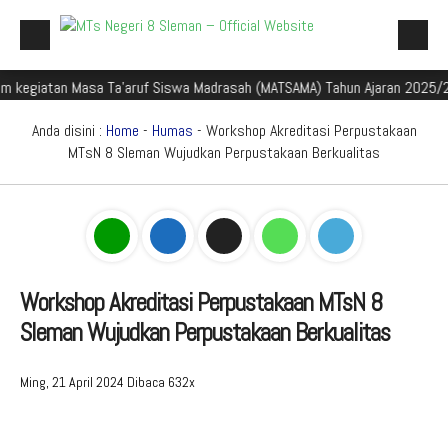
iatan Masa Ta'aruf Siswa Madrasah (MATSAMA) Tahun Ajaran 2025/2026
Beranda
Profil Madrasah
Anda disini :
Home
-
Humas
- Workshop Akreditasi Perpustakaan
MTsN 8 Sleman Wujudkan Perpustakaan Berkualitas
Akademik
Galeri
Aplikasi Madrasah
PMBM
Workshop Akreditasi Perpustakaan MTsN 8
Sleman Wujudkan Perpustakaan Berkualitas
Perpustakaan Madyadesta
Zona Integritas
Ming, 21 April 2024
Dibaca 632x
PPID