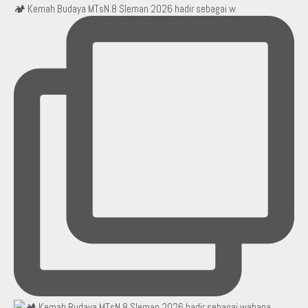
🏕️ Kemah Budaya MTsN 8 Sleman 2026 hadir sebagai w