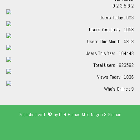
9
2
3
5
8
2
Users Today : 903
Users Yesterday : 1058
Users This Month : 5813
Users This Year : 164443
Total Users : 923582
Views Today : 1036
Who's Online : 9
Published with 💖 by IT & Humas MTs Negeri 8 Sleman