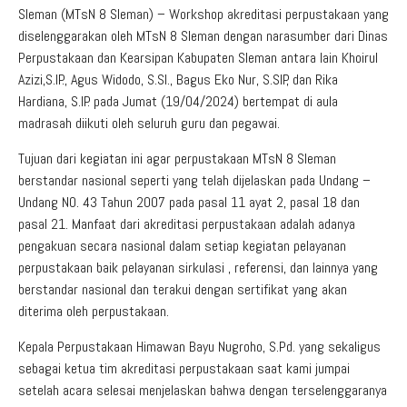
Sleman (MTsN 8 Sleman) – Workshop akreditasi perpustakaan yang
diselenggarakan oleh MTsN 8 Sleman dengan narasumber dari Dinas
Perpustakaan dan Kearsipan Kabupaten Sleman antara lain Khoirul
Azizi,S.IP., Agus Widodo, S.SI., Bagus Eko Nur, S.SIP, dan Rika
Hardiana, S.IP. pada Jumat (19/04/2024) bertempat di aula
madrasah diikuti oleh seluruh guru dan pegawai.
Tujuan dari kegiatan ini agar perpustakaan MTsN 8 Sleman
berstandar nasional seperti yang telah dijelaskan pada Undang –
Undang N0. 43 Tahun 2007 pada pasal 11 ayat 2, pasal 18 dan
pasal 21. Manfaat dari akreditasi perpustakaan adalah adanya
pengakuan secara nasional dalam setiap kegiatan pelayanan
perpustakaan baik pelayanan sirkulasi , referensi, dan lainnya yang
berstandar nasional dan terakui dengan sertifikat yang akan
diterima oleh perpustakaan.
Kepala Perpustakaan Himawan Bayu Nugroho, S.Pd. yang sekaligus
sebagai ketua tim akreditasi perpustakaan saat kami jumpai
setelah acara selesai menjelaskan bahwa dengan terselenggaranya