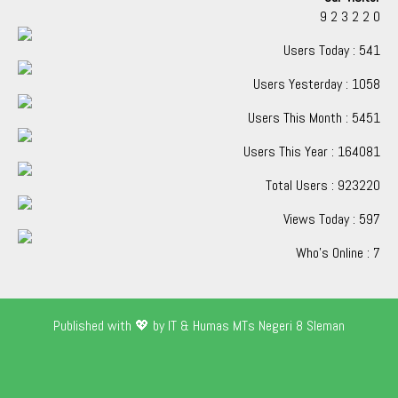
9
2
3
2
2
0
Users Today : 541
Users Yesterday : 1058
Users This Month : 5451
Users This Year : 164081
Total Users : 923220
Views Today : 597
Who's Online : 7
Published with 💖 by IT & Humas MTs Negeri 8 Sleman