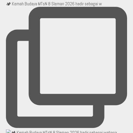
🏕️ Kemah Budaya MTsN 8 Sleman 2026 hadir sebagai w