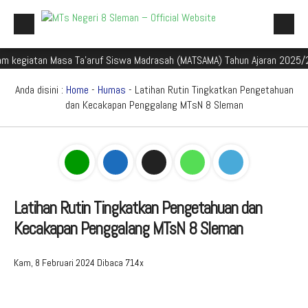
iatan Masa Ta'aruf Siswa Madrasah (MATSAMA) Tahun Ajaran 2025/2026
Beranda
Profil Madrasah
Anda disini :
Home
-
Humas
- Latihan Rutin Tingkatkan Pengetahuan
dan Kecakapan Penggalang MTsN 8 Sleman
Akademik
Galeri
Aplikasi Madrasah
PMBM
Latihan Rutin Tingkatkan Pengetahuan dan
Kecakapan Penggalang MTsN 8 Sleman
Perpustakaan Madyadesta
Zona Integritas
Kam, 8 Februari 2024
Dibaca 714x
PPID