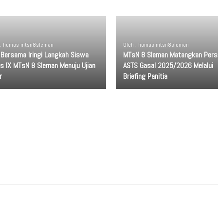
 : humas mtsn8sleman
Oleh : humas mtsn8sleman
 Bersama Iringi Langkah Siswa
MTsN 8 Sleman Matangkan Pers
as IX MTsN 8 Sleman Menuju Ujian
ASTS Gasal 2025/2026 Melalui
r
Briefing Panitia