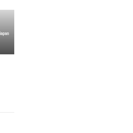
iapan