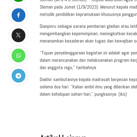
Sleman pada Jumat (1/9/2023). Menurut kepala madra
metodik pendidikan kepramukaan khususnya penggu
Dianpinru sebagai sarana pemberian gladian atau la
mengembangkan kepemimpinan, meningkatkan kecaka
menanamkan kesadaran akan tugas dan kewajiban se
‘’Tujuan penyelenggaraan kegiatan ini adalah agar 
dalam merencanakan dan melaksanakan program kerja
dan anggota regu,’’ tambahnya.
Diakhir sambutannya kepala madrasah berpesan kepa
selama dua hari. ‘’Kalian ambil ilmu yang diberikan 
dalam kehidupan sehari-hari,’’ pungkasnya. (iks)