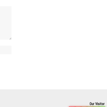
Our Visitor