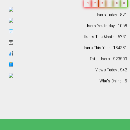
9
2
3
5
0
0
Users Today : 821
Users Yesterday : 1058
Users This Month : 5731
Users This Year : 164361
Total Users : 923500
Views Today : 942
Who's Online : 6