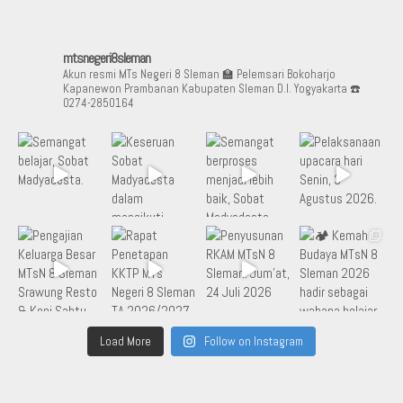
mtsnegeri8sleman
Akun resmi MTs Negeri 8 Sleman
🏫 Pelemsari Bokoharjo
Kapanewon Prambanan Kabupaten Sleman D.I. Yogyakarta
☎️
0274-2850164
Load More
Follow on Instagram