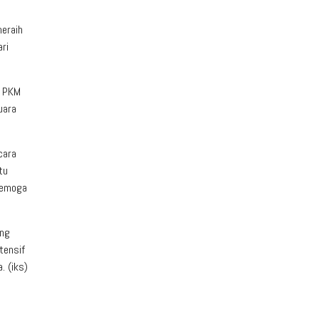
meraih
ri
n PKM
uara
cara
tu
Semoga
ang
tensif
. (iks)