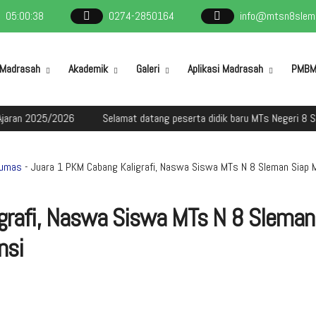
05
:
00
:
39
0274-2850164
info@mtsn8slema
l Madrasah
Akademik
Galeri
Aplikasi Madrasah
PMB
 2025/2026
Selamat datang peserta didik baru MTs Negeri 8 Slema
umas
- Juara 1 PKM Cabang Kaligrafi, Naswa Siswa MTs N 8 Sleman Siap 
grafi, Naswa Siswa MTs N 8 Sleman
nsi