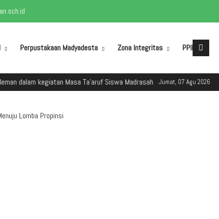
n.sch.id
M
Perpustakaan Madyadesta
Zona Integritas
PPID
n dalam kegiatan Masa Ta'aruf Siswa Madrasah (MATSAMA) Tahun Ajaran 2
Jumat, 07 Agu 2026
Menuju Lomba Propinsi