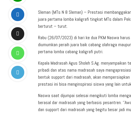
Sleman (MTs N 8 Sleman) – Prestasi membanggakan ke
juara pertama lomba kaligrafi tingkat MTs dalam P
berturut – turut.
Rabu (26/07/2023) di hari ke dua PKM Naswa harus b
diumumkan peraih juara baik cabang olahraga maupun 
pertama lomba cabang kaligrafi putri.
Kepala Madrasah Agus Sholeh S.Ag. menyampaikan ter
pribadi dan atas nama madrasah saya mengapresiasi
bentuk support dari madrasah, akan mempersiapkan 
prestasi ini bisa menginspirasi siswa yang lain untu
Naswa saat dijumpai selesai mengikuti lomba mengak
berasal dar madrasah yang berbasis pesantren. ‘’Awal
dan support dari madrasah yang begitu besar jadi mu