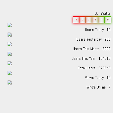
Our Visitor
9
2
3
6
4
9
Users Today : 10
Users Yesterday : 960
Users This Month : 5880
Users This Year : 164510
Total Users : 923649
Views Today : 10
Who's Online : 7