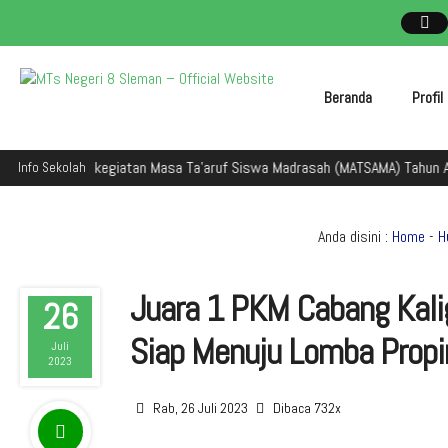
Beranda
Profi
man dalam kegiatan Masa Ta'aruf Siswa Madrasah (MATSAMA) Tahun Ajaran
Info Sekolah
Anda disini :
Home
-
H
Juara 1 PKM Cabang Kali
26
Siap Menuju Lomba Propi
Juli
2023
Rab, 26 Juli 2023
Dibaca 732x