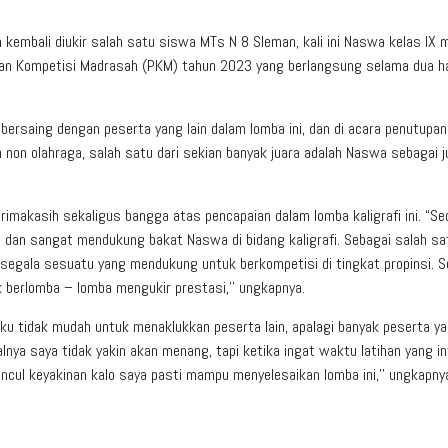
mbali diukir salah satu siswa MTs N 8 Sleman, kali ini Naswa kelas IX 
ekan Kompetisi Madrasah (PKM) tahun 2023 yang berlangsung selama dua ha
ersaing dengan peserta yang lain dalam lomba ini, dan di acara penutupa
non olahraga, salah satu dari sekian banyak juara adalah Naswa sebagai j
imakasih sekaligus bangga atas pencapaian dalam lomba kaligrafi ini. “Se
 dan sangat mendukung bakat Naswa di bidang kaligrafi. Sebagai salah sa
segala sesuatu yang mendukung untuk berkompetisi di tingkat propinsi. 
k berlomba – lomba mengukir prestasi,’’ ungkapnya.
u tidak mudah untuk menaklukkan peserta lain, apalagi banyak peserta y
nya saya tidak yakin akan menang, tapi ketika ingat waktu latihan yang in
ncul keyakinan kalo saya pasti mampu menyelesaikan lomba ini,’’ ungkapnya