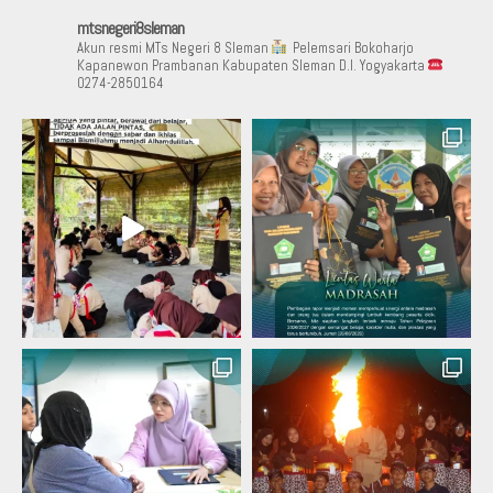
mtsnegeri8sleman
Akun resmi MTs Negeri 8 Sleman
Pelemsari Bokoharjo
Kapanewon Prambanan Kabupaten Sleman D.I. Yogyakarta
0274-2850164