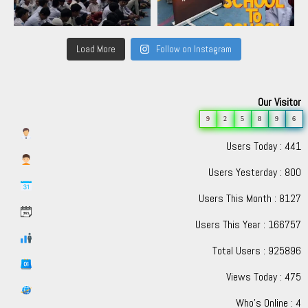
Load More
Follow on Instagram
Our Visitor
9
2
5
8
9
6
Users Today : 441
Users Yesterday : 800
Users This Month : 8127
Users This Year : 166757
Total Users : 925896
Views Today : 475
Who's Online : 4