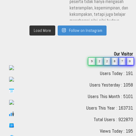
Load More
Follow on Instagram
Our Visitor
9
2
2
8
7
0
Users Today : 191
Users Yesterday : 1058
Users This Month : 5101
Users This Year : 163731
Total Users : 922870
Views Today : 195