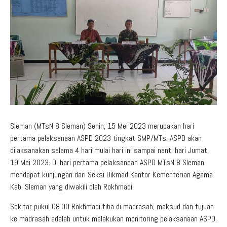
Aduan Masyarakat
Pelayanan Informasi
Video Edukasi
Buku Digital Guru
Maklumat Pelayanan
Informasi Publik
Pojok Literasi
Download
Regulasi PPID
Profil PPID
Struktur Organisasi
Sleman (MTsN 8 Sleman) Senin, 15 Mei 2023 merupakan hari
pertama pelaksanaan ASPD 2023 tingkat SMP/MTs. ASPD akan
dilaksanakan selama 4 hari mulai hari ini sampai nanti hari Jumat,
19 Mei 2023. Di hari pertama pelaksanaan ASPD MTsN 8 Sleman
mendapat kunjungan dari Seksi Dikmad Kantor Kementerian Agama
Kab. Sleman yang diwakili oleh Rokhmadi.
Sekitar pukul 08.00 Rokhmadi tiba di madrasah, maksud dan tujuan
ke madrasah adalah untuk melakukan monitoring pelaksanaan ASPD.