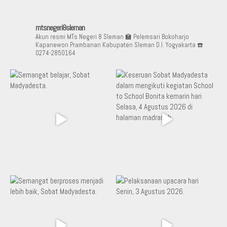
mtsnegeri8sleman
Akun resmi MTs Negeri 8 Sleman
🏫 Pelemsari Bokoharjo
Kapanewon Prambanan Kabupaten Sleman D.I. Yogyakarta
☎️
0274-2850164