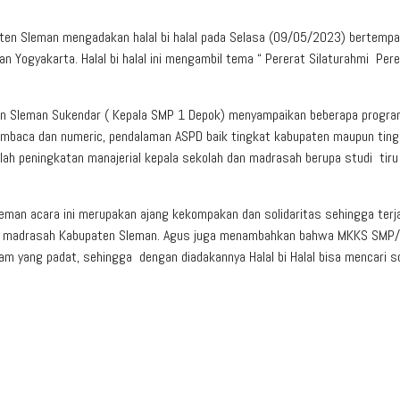
en Sleman mengadakan halal bi halal pada Selasa (09/05/2023) bertempa
 Yogyakarta. Halal bi halal ini mengambil tema “ Pererat Silaturahmi Pere
 Sleman Sukendar ( Kepala SMP 1 Depok) menyampaikan beberapa progr
membaca dan numeric, pendalaman ASPD baik tingkat kabupaten maupun ting
lah peningkatan manajerial kepala sekolah dan madrasah berupa studi tiru
eman acara ini merupakan ajang kekompakan dan solidaritas sehingga terja
 dan madrasah Kabupaten Sleman. Agus juga menambahkan bahwa MKKS SMP
m yang padat, sehingga dengan diadakannya Halal bi Halal bisa mencari so