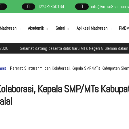
:
:
0274-2850164
info@mtsn8sleman.sc
l Madrasah
Akademik
Galeri
Aplikasi Madrasah
PMB
Selamat datang peserta didik baru MTs Negeri 8 Sleman dalam kegi
mas
- Pererat Silaturahmi dan Kolaborasi, Kepala SMP/MTs Kabupaten Slema
 Kolaborasi, Kepala SMP/MTs Kabupa
alal