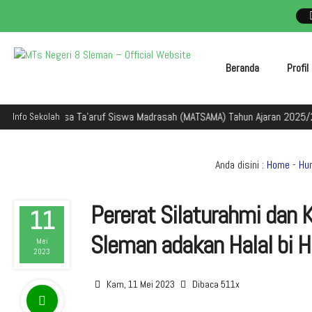
Beranda
Profi
egiatan Masa Ta'aruf Siswa Madrasah (MATSAMA) Tahun Ajaran 2025/2026
Info Sekolah
Anda disini :
Home
-
Hu
Pererat Silaturahmi dan
11
Sleman adakan Halal bi H
Mei
2023
Kam, 11 Mei 2023
Dibaca 511x