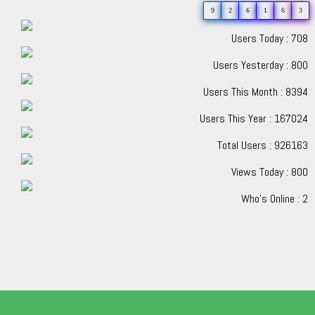
9
2
6
1
6
3
Users Today : 708
Users Yesterday : 800
Users This Month : 8394
Users This Year : 167024
Total Users : 926163
Views Today : 800
Who's Online : 2