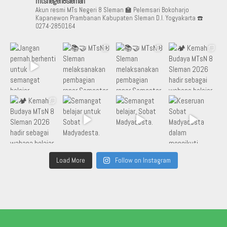
mtsnegeri8sleman
Akun resmi MTs Negeri 8 Sleman
🏫 Pelemsari Bokoharjo
Kapanewon Prambanan Kabupaten Sleman D.I. Yogyakarta
☎️
0274-2850164
Load More
Follow on Instagram