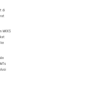
t di
rat
am MKKS
kat
 ke
lin
/MTs
lusi