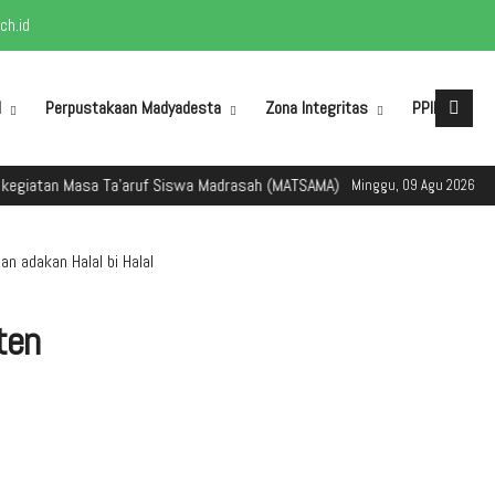
h.id
M
Perpustakaan Madyadesta
Zona Integritas
PPID
atan Masa Ta'aruf Siswa Madrasah (MATSAMA) Tahun Ajaran 2025/2026
Minggu, 09 Agu 2026
n adakan Halal bi Halal
ten