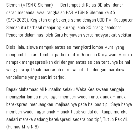
Aduan Masyarakat
Pelayanan Informasi
Video Edukasi
Buku Digital Guru
Sleman (MTSN 8 Sleman) — Bertempat di Kelas 8D aksi donor
darah menandai awal rangkaian HAB MTSN 8 Sleman ke 45
Maklumat Pelayanan
Informasi Publik
Pojok Literasi
(9/3/2023). Kegiatan ang bekerja sama dengan UDD PMI Kabupaten
Download
Regulasi PPID
Sleman itu berhasil menjaring kurang lebih 35 orang pendonor.
Pendonor didominasi oleh Guru karyawan serta masyarakat sekitar.
Profil PPID
Disisi lain, siswa nampak antusias mengikuti lomba Mural yang
Struktur Organisasi
mengambil lokasi tembok parker motor Guru dan Karyawan. Mereka
nampak mengespresikan diri dengan antusias dan tentunya ke hal
yang positip. Pihak madrasah merasa prihatin dengan maraknya
vandalisme yang saat ini terjadi.
Bapak Muhamaad Ali Nursalim selaku Waka Kesiswaan sengaja
menngelar lomba mural agar memberi wadah untuk anak – anak
berekspresi menuangkan imajinasinya pada hal positip. “Saya hanya
memberi wadah agar anak – anak tidak vandal dan tanpa mereka
sadari mereka sedang berekspresi secara positip”, Tutup Pak Ali.
(Humas MTs N 8)