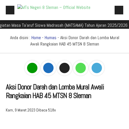
Masa Ta'aruf Siswa Madrasah (MATSAMA) Tahun Ajaran 2025/2026
Sel
Beranda
Profil Madrasah
Anda disini :
Home
-
Humas
- Aksi Donor Darah dan Lomba Mural
Awali Rangkaian HAB 45 MTSN 8 Sleman
Akademik
Sejarah dan Perkembangan Madrasah
Galeri
Identitas Madrasah
Mata Pelajaran
Aplikasi Madrasah
Visi Misi Madrasah
Kurikulum
Galeri Berita
PMBM
Struktur Organisasi
Kalender Akademik TP. 2024/2025
Foto
E-Learning Madrasah
Aksi Donor Darah dan Lomba Mural Awali
Rangkaian HAB 45 MTSN 8 Sleman
Perpustakaan Madyadesta
Guru dan Tenaga Kependidikan
Jadwal Pembelajaran TP. 2024/2025
Video
Rapor Digital Madrasah
Informasi PMBM
Zona Integritas
Sarana Prasarana
Media Pembelajaran
Peringkat PMBM
Pojok Literasi
Kam, 9 Maret 2023
Dibaca 518x
PPID
Pengumuman Seleksi PMBM
Survei Kepuasan Masyarakat
Game Edukasi
Buku Digital Siswa