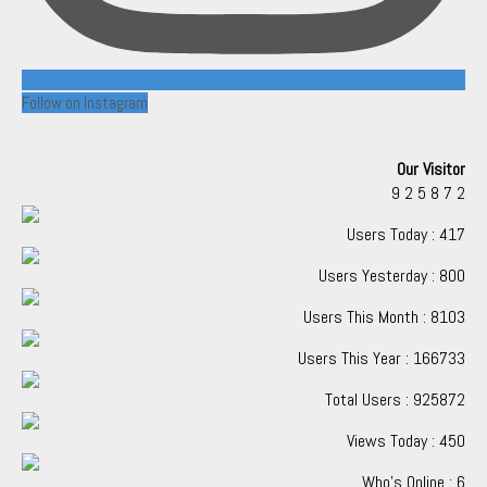
Follow on Instagram
Our Visitor
9
2
5
8
7
2
Users Today : 417
Users Yesterday : 800
Users This Month : 8103
Users This Year : 166733
Total Users : 925872
Views Today : 450
Who's Online : 6