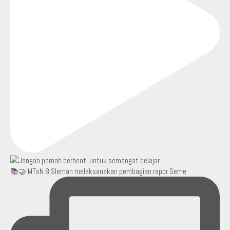
📚🤝 MTsN 8 Sleman melaksanakan pembagian rapor Seme