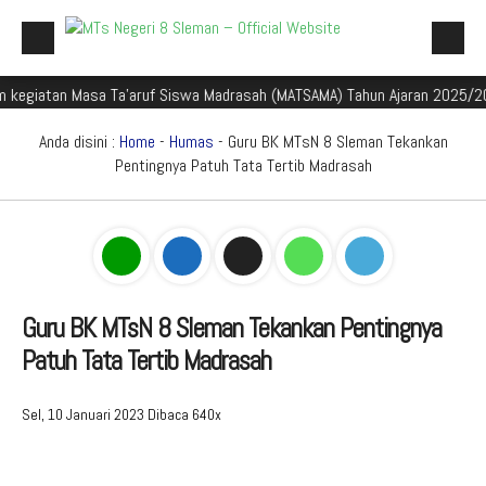
tan Masa Ta'aruf Siswa Madrasah (MATSAMA) Tahun Ajaran 2025/2026
Beranda
Profil Madrasah
Anda disini :
Home
-
Humas
- Guru BK MTsN 8 Sleman Tekankan
Pentingnya Patuh Tata Tertib Madrasah
Akademik
Galeri
Aplikasi Madrasah
PMBM
Guru BK MTsN 8 Sleman Tekankan Pentingnya
Patuh Tata Tertib Madrasah
Perpustakaan Madyadesta
Zona Integritas
Sel, 10 Januari 2023
Dibaca 640x
PPID