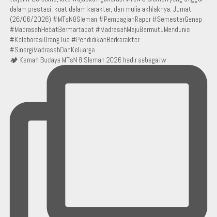
🏕️ Kemah Budaya MTsN 8 Sleman 2026 hadir sebagai w