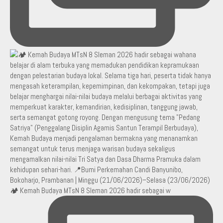
🏕️ Kemah Budaya MTsN 8 Sleman 2026 hadir sebagai w