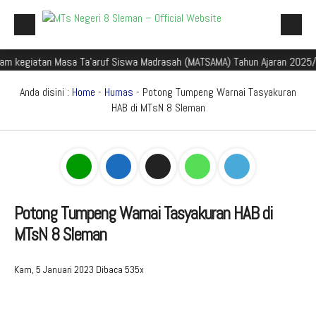
iatan Masa Ta'aruf Siswa Madrasah (MATSAMA) Tahun Ajaran 2025/2026
Beranda
Profil Madrasah
Anda disini :
Home
-
Humas
- Potong Tumpeng Warnai Tasyakuran
HAB di MTsN 8 Sleman
Akademik
Galeri
Aplikasi Madrasah
PMBM
Potong Tumpeng Warnai Tasyakuran HAB di
MTsN 8 Sleman
Perpustakaan Madyadesta
Zona Integritas
Kam, 5 Januari 2023
Dibaca 535x
PPID