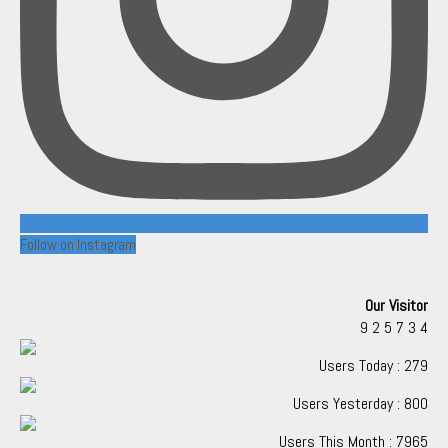
Follow on Instagram
Our Visitor
9
2
5
7
3
4
Users Today : 279
Users Yesterday : 800
Users This Month : 7965