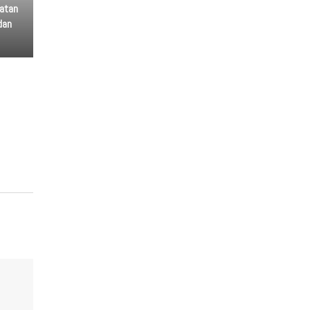
atan
dan