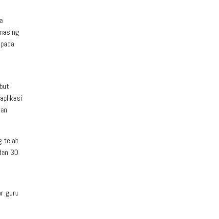
a
masing
 pada
but
aplikasi
gan
 telah
dan 30
ar guru