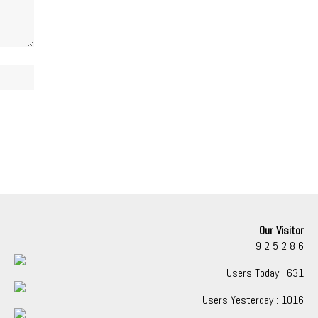
Our Visitor
9
2
5
2
8
6
Users Today : 631
Users Yesterday : 1016