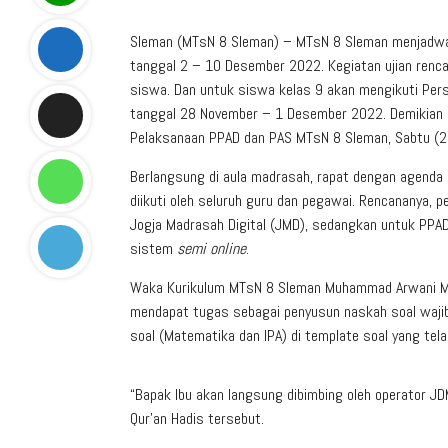
Sleman (MTsN 8 Sleman) – MTsN 8 Sleman menjadwalk
tanggal 2 – 10 Desember 2022. Kegiatan ujian renc
siswa. Dan untuk siswa kelas 9 akan mengikuti Pe
tanggal 28 November – 1 Desember 2022. Demikian d
Pelaksanaan PPAD dan PAS MTsN 8 Sleman, Sabtu (
Berlangsung di aula madrasah, rapat dengan agenda
diikuti oleh seluruh guru dan pegawai. Rencananya,
Jogja Madrasah Digital (JMD), sedangkan untuk PPA
sistem
semi online
.
Waka Kurikulum MTsN 8 Sleman Muhammad Arwani Muni
mendapat tugas sebagai penyusun naskah soal wajib
soal (Matematika dan IPA) di template soal yang tela
“Bapak Ibu akan langsung dibimbing oleh operator JDM
Qur’an Hadis tersebut.