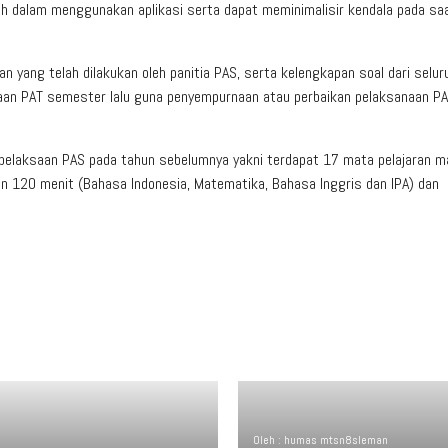
dah dalam menggunakan aplikasi serta dapat meminimalisir kendala pada sa
an yang telah dilakukan oleh panitia PAS, serta kelengkapan soal dari selu
sanaan PAT semester lalu guna penyempurnaan atau perbaikan pelaksanaan P
elaksaan PAS pada tahun sebelumnya yakni terdapat 17 mata pelajaran 
an 120 menit (Bahasa Indonesia, Matematika, Bahasa Inggris dan IPA) dan
Oleh : humas mtsn8sleman