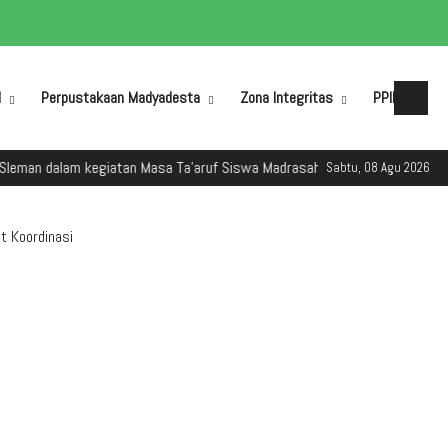
M
Perpustakaan Madyadesta
Zona Integritas
PPID
lam kegiatan Masa Ta'aruf Siswa Madrasah (MATSAMA) Tahun Ajaran 2025/
Sabtu, 08 Agu 2026
t Koordinasi