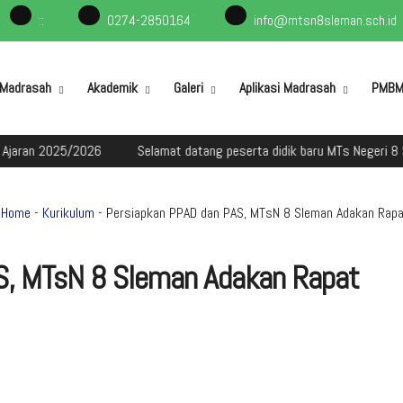
:
:
0274-2850164
info@mtsn8sleman.sch.id
l Madrasah
Akademik
Galeri
Aplikasi Madrasah
PMB
25/2026
Selamat datang peserta didik baru MTs Negeri 8 Sleman da
Home
-
Kurikulum
- Persiapkan PPAD dan PAS, MTsN 8 Sleman Adakan Rapa
S, MTsN 8 Sleman Adakan Rapat