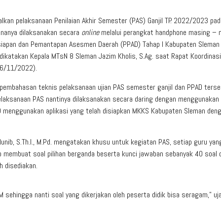
an pelaksanaan Penilaian Akhir Semester (PAS) Ganjil TP. 2022/2023 pad
ananya dilaksanakan secara
online
melalui perangkat handphone masing – 
rsiapan dan Pemantapan Asesmen Daerah (PPAD) Tahap I Kabupaten Sleman
ikatakan Kepala MTsN 8 Sleman Jazim Kholis, S.Ag. saat Rapat Koordinasi
26/11/2022).
 pembahasan teknis pelaksanaan ujian PAS semester ganjil dan PPAD terse
 pelaksanaan PAS nantinya dilaksanakan secara daring dengan menggunakan 
D menggunakan aplikasi yang telah disiapkan MKKS Kabupaten Sleman den
b, S.Th.I., M.Pd. mengatakan khusu untuk kegiatan PAS, setiap guru yang
 membuat soal pilihan berganda beserta kunci jawaban sebanyak 40 soal 
h disediakan.
 sehingga nanti soal yang dikerjakan oleh peserta didik bisa seragam,” uj