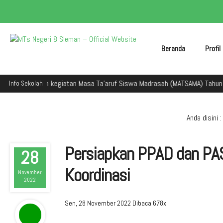
Beranda
Profi
 dalam kegiatan Masa Ta'aruf Siswa Madrasah (MATSAMA) Tahun Ajaran 20
Info Sekolah
Anda disini :
Persiapkan PPAD dan PA
28
Koordinasi
November
2022
Sen, 28 November 2022
Dibaca 678x