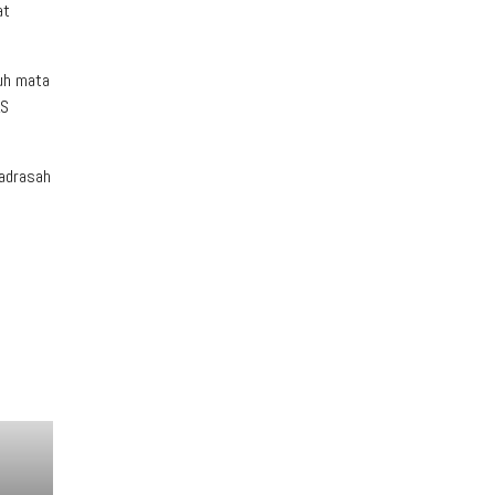
at
ruh mata
AS
madrasah