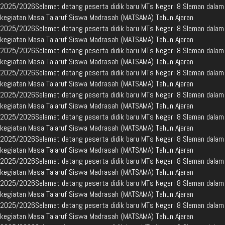
2025/2026
Selamat datang peserta didik baru MTs Negeri 8 Sleman dalam
kegiatan Masa Ta'aruf Siswa Madrasah (MATSAMA) Tahun Ajaran
2025/2026
Selamat datang peserta didik baru MTs Negeri 8 Sleman dalam
kegiatan Masa Ta'aruf Siswa Madrasah (MATSAMA) Tahun Ajaran
2025/2026
Selamat datang peserta didik baru MTs Negeri 8 Sleman dalam
kegiatan Masa Ta'aruf Siswa Madrasah (MATSAMA) Tahun Ajaran
2025/2026
Selamat datang peserta didik baru MTs Negeri 8 Sleman dalam
kegiatan Masa Ta'aruf Siswa Madrasah (MATSAMA) Tahun Ajaran
2025/2026
Selamat datang peserta didik baru MTs Negeri 8 Sleman dalam
kegiatan Masa Ta'aruf Siswa Madrasah (MATSAMA) Tahun Ajaran
2025/2026
Selamat datang peserta didik baru MTs Negeri 8 Sleman dalam
kegiatan Masa Ta'aruf Siswa Madrasah (MATSAMA) Tahun Ajaran
2025/2026
Selamat datang peserta didik baru MTs Negeri 8 Sleman dalam
kegiatan Masa Ta'aruf Siswa Madrasah (MATSAMA) Tahun Ajaran
2025/2026
Selamat datang peserta didik baru MTs Negeri 8 Sleman dalam
kegiatan Masa Ta'aruf Siswa Madrasah (MATSAMA) Tahun Ajaran
2025/2026
Selamat datang peserta didik baru MTs Negeri 8 Sleman dalam
kegiatan Masa Ta'aruf Siswa Madrasah (MATSAMA) Tahun Ajaran
2025/2026
Selamat datang peserta didik baru MTs Negeri 8 Sleman dalam
kegiatan Masa Ta'aruf Siswa Madrasah (MATSAMA) Tahun Ajaran