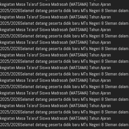
kegiatan Masa Ta'aruf Siswa Madrasah (MATSAMA) Tahun Ajaran
2025/2026
Selamat datang peserta didik baru MTs Negeri 8 Sleman dalam
kegiatan Masa Ta'aruf Siswa Madrasah (MATSAMA) Tahun Ajaran
2025/2026
Selamat datang peserta didik baru MTs Negeri 8 Sleman dalam
kegiatan Masa Ta'aruf Siswa Madrasah (MATSAMA) Tahun Ajaran
2025/2026
Selamat datang peserta didik baru MTs Negeri 8 Sleman dalam
kegiatan Masa Ta'aruf Siswa Madrasah (MATSAMA) Tahun Ajaran
2025/2026
Selamat datang peserta didik baru MTs Negeri 8 Sleman dalam
kegiatan Masa Ta'aruf Siswa Madrasah (MATSAMA) Tahun Ajaran
2025/2026
Selamat datang peserta didik baru MTs Negeri 8 Sleman dalam
kegiatan Masa Ta'aruf Siswa Madrasah (MATSAMA) Tahun Ajaran
2025/2026
Selamat datang peserta didik baru MTs Negeri 8 Sleman dalam
kegiatan Masa Ta'aruf Siswa Madrasah (MATSAMA) Tahun Ajaran
2025/2026
Selamat datang peserta didik baru MTs Negeri 8 Sleman dalam
kegiatan Masa Ta'aruf Siswa Madrasah (MATSAMA) Tahun Ajaran
2025/2026
Selamat datang peserta didik baru MTs Negeri 8 Sleman dalam
kegiatan Masa Ta'aruf Siswa Madrasah (MATSAMA) Tahun Ajaran
2025/2026
Selamat datang peserta didik baru MTs Negeri 8 Sleman dalam
kegiatan Masa Ta'aruf Siswa Madrasah (MATSAMA) Tahun Ajaran
2025/2026
Selamat datang peserta didik baru MTs Negeri 8 Sleman dalam