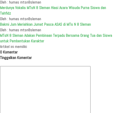
Oleh : humas mtsn8sleman
Merdunya Vokalis MTsN 8 Sleman Hiasi Acara Wisuda Purna Siswa dan
Tahfidz
Oleh : humas mtsn8sleman
Bakmi Jum Meriahkan Jumat Pasca ASAS di MTs N 8 Sleman
Oleh : humas mtsn8sleman
MTsN 8 Sleman Adakan Pembinaan Terpadu Bersama Orang Tua dan Siswa
untuk Pembentukan Karakter
Artikel ini memiliki
0 Komentar
Tinggalkan Komentar