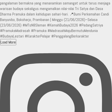
Load More