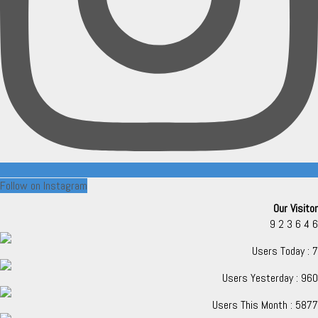
Follow on Instagram
Our Visitor
9
2
3
6
4
6
Users Today : 7
Users Yesterday : 960
Users This Month : 5877