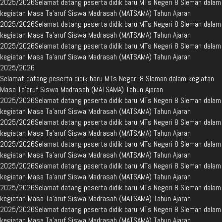
2025/2026
Selamat datang peserta didik baru MTs Negeri 8 Sleman dalam
kegiatan Masa Ta'aruf Siswa Madrasah (MATSAMA) Tahun Ajaran
2025/2026
Selamat datang peserta didik baru MTs Negeri 8 Sleman dalam
kegiatan Masa Ta'aruf Siswa Madrasah (MATSAMA) Tahun Ajaran
2025/2026
Selamat datang peserta didik baru MTs Negeri 8 Sleman dalam
kegiatan Masa Ta'aruf Siswa Madrasah (MATSAMA) Tahun Ajaran
2025/2026
Selamat datang peserta didik baru MTs Negeri 8 Sleman dalam kegiatan
Masa Ta'aruf Siswa Madrasah (MATSAMA) Tahun Ajaran
2025/2026
Selamat datang peserta didik baru MTs Negeri 8 Sleman dalam
kegiatan Masa Ta'aruf Siswa Madrasah (MATSAMA) Tahun Ajaran
2025/2026
Selamat datang peserta didik baru MTs Negeri 8 Sleman dalam
kegiatan Masa Ta'aruf Siswa Madrasah (MATSAMA) Tahun Ajaran
2025/2026
Selamat datang peserta didik baru MTs Negeri 8 Sleman dalam
kegiatan Masa Ta'aruf Siswa Madrasah (MATSAMA) Tahun Ajaran
2025/2026
Selamat datang peserta didik baru MTs Negeri 8 Sleman dalam
kegiatan Masa Ta'aruf Siswa Madrasah (MATSAMA) Tahun Ajaran
2025/2026
Selamat datang peserta didik baru MTs Negeri 8 Sleman dalam
kegiatan Masa Ta'aruf Siswa Madrasah (MATSAMA) Tahun Ajaran
2025/2026
Selamat datang peserta didik baru MTs Negeri 8 Sleman dalam
kegiatan Masa Ta'aruf Siswa Madrasah (MATSAMA) Tahun Ajaran