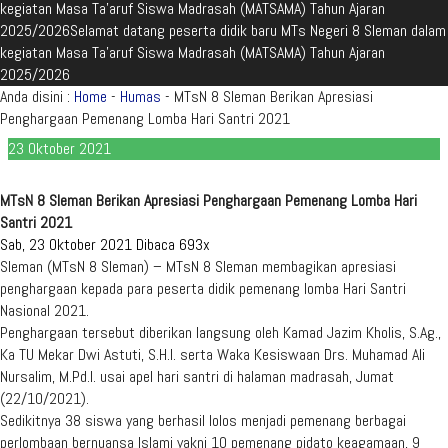
kegiatan Masa Ta'aruf Siswa Madrasah (MATSAMA) Tahun Ajaran
2025/2026
Selamat datang peserta didik baru MTs Negeri 8 Sleman dalam
kegiatan Masa Ta'aruf Siswa Madrasah (MATSAMA) Tahun Ajaran
2025/2026
Anda disini :
Home
-
Humas
- MTsN 8 Sleman Berikan Apresiasi
Penghargaan Pemenang Lomba Hari Santri 2021
23
Oktober
2021
MTsN 8 Sleman Berikan Apresiasi Penghargaan Pemenang Lomba Hari
Santri 2021
Sab, 23 Oktober 2021
Dibaca 693x
Sleman (MTsN 8 Sleman) – MTsN 8 Sleman membagikan apresiasi
penghargaan kepada para peserta didik pemenang lomba Hari Santri
Nasional 2021.
Penghargaan tersebut diberikan langsung oleh Kamad Jazim Kholis, S.Ag.,
Ka TU Mekar Dwi Astuti, S.H.I. serta Waka Kesiswaan Drs. Muhamad Ali
Nursalim, M.Pd.I. usai apel hari santri di halaman madrasah, Jumat
(22/10/2021).
Sedikitnya 38 siswa yang berhasil lolos menjadi pemenang berbagai
perlombaan bernuansa Islami yakni 10 pemenang pidato keagamaan, 9