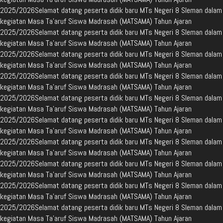
2025/2026
Selamat datang peserta didik baru MTs Negeri 8 Sleman dalam
kegiatan Masa Ta'aruf Siswa Madrasah (MATSAMA) Tahun Ajaran
2025/2026
Selamat datang peserta didik baru MTs Negeri 8 Sleman dalam
kegiatan Masa Ta'aruf Siswa Madrasah (MATSAMA) Tahun Ajaran
2025/2026
Selamat datang peserta didik baru MTs Negeri 8 Sleman dalam
kegiatan Masa Ta'aruf Siswa Madrasah (MATSAMA) Tahun Ajaran
2025/2026
Selamat datang peserta didik baru MTs Negeri 8 Sleman dalam
kegiatan Masa Ta'aruf Siswa Madrasah (MATSAMA) Tahun Ajaran
2025/2026
Selamat datang peserta didik baru MTs Negeri 8 Sleman dalam
kegiatan Masa Ta'aruf Siswa Madrasah (MATSAMA) Tahun Ajaran
2025/2026
Selamat datang peserta didik baru MTs Negeri 8 Sleman dalam
kegiatan Masa Ta'aruf Siswa Madrasah (MATSAMA) Tahun Ajaran
2025/2026
Selamat datang peserta didik baru MTs Negeri 8 Sleman dalam
kegiatan Masa Ta'aruf Siswa Madrasah (MATSAMA) Tahun Ajaran
2025/2026
Selamat datang peserta didik baru MTs Negeri 8 Sleman dalam
kegiatan Masa Ta'aruf Siswa Madrasah (MATSAMA) Tahun Ajaran
2025/2026
Selamat datang peserta didik baru MTs Negeri 8 Sleman dalam
kegiatan Masa Ta'aruf Siswa Madrasah (MATSAMA) Tahun Ajaran
2025/2026
Selamat datang peserta didik baru MTs Negeri 8 Sleman dalam
kegiatan Masa Ta'aruf Siswa Madrasah (MATSAMA) Tahun Ajaran