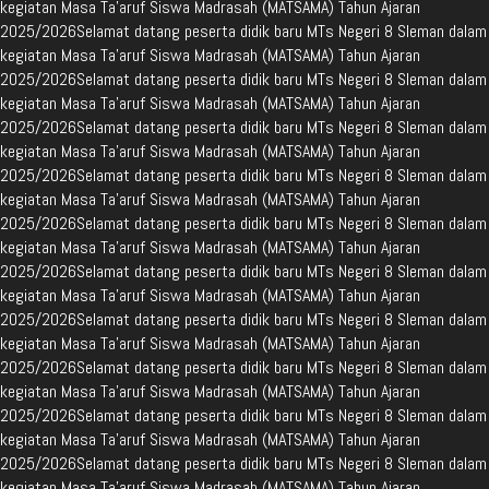
kegiatan Masa Ta'aruf Siswa Madrasah (MATSAMA) Tahun Ajaran
2025/2026
Selamat datang peserta didik baru MTs Negeri 8 Sleman dalam
kegiatan Masa Ta'aruf Siswa Madrasah (MATSAMA) Tahun Ajaran
2025/2026
Selamat datang peserta didik baru MTs Negeri 8 Sleman dalam
kegiatan Masa Ta'aruf Siswa Madrasah (MATSAMA) Tahun Ajaran
2025/2026
Selamat datang peserta didik baru MTs Negeri 8 Sleman dalam
kegiatan Masa Ta'aruf Siswa Madrasah (MATSAMA) Tahun Ajaran
2025/2026
Selamat datang peserta didik baru MTs Negeri 8 Sleman dalam
kegiatan Masa Ta'aruf Siswa Madrasah (MATSAMA) Tahun Ajaran
2025/2026
Selamat datang peserta didik baru MTs Negeri 8 Sleman dalam
kegiatan Masa Ta'aruf Siswa Madrasah (MATSAMA) Tahun Ajaran
2025/2026
Selamat datang peserta didik baru MTs Negeri 8 Sleman dalam
kegiatan Masa Ta'aruf Siswa Madrasah (MATSAMA) Tahun Ajaran
2025/2026
Selamat datang peserta didik baru MTs Negeri 8 Sleman dalam
kegiatan Masa Ta'aruf Siswa Madrasah (MATSAMA) Tahun Ajaran
2025/2026
Selamat datang peserta didik baru MTs Negeri 8 Sleman dalam
kegiatan Masa Ta'aruf Siswa Madrasah (MATSAMA) Tahun Ajaran
2025/2026
Selamat datang peserta didik baru MTs Negeri 8 Sleman dalam
kegiatan Masa Ta'aruf Siswa Madrasah (MATSAMA) Tahun Ajaran
2025/2026
Selamat datang peserta didik baru MTs Negeri 8 Sleman dalam
kegiatan Masa Ta'aruf Siswa Madrasah (MATSAMA) Tahun Ajaran