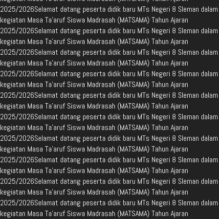
2025/2026
Selamat datang peserta didik baru MTs Negeri 8 Sleman dalam
kegiatan Masa Ta'aruf Siswa Madrasah (MATSAMA) Tahun Ajaran
2025/2026
Selamat datang peserta didik baru MTs Negeri 8 Sleman dalam
kegiatan Masa Ta'aruf Siswa Madrasah (MATSAMA) Tahun Ajaran
2025/2026
Selamat datang peserta didik baru MTs Negeri 8 Sleman dalam
kegiatan Masa Ta'aruf Siswa Madrasah (MATSAMA) Tahun Ajaran
2025/2026
Selamat datang peserta didik baru MTs Negeri 8 Sleman dalam
kegiatan Masa Ta'aruf Siswa Madrasah (MATSAMA) Tahun Ajaran
2025/2026
Selamat datang peserta didik baru MTs Negeri 8 Sleman dalam
kegiatan Masa Ta'aruf Siswa Madrasah (MATSAMA) Tahun Ajaran
2025/2026
Selamat datang peserta didik baru MTs Negeri 8 Sleman dalam
kegiatan Masa Ta'aruf Siswa Madrasah (MATSAMA) Tahun Ajaran
2025/2026
Selamat datang peserta didik baru MTs Negeri 8 Sleman dalam
kegiatan Masa Ta'aruf Siswa Madrasah (MATSAMA) Tahun Ajaran
2025/2026
Selamat datang peserta didik baru MTs Negeri 8 Sleman dalam
kegiatan Masa Ta'aruf Siswa Madrasah (MATSAMA) Tahun Ajaran
2025/2026
Selamat datang peserta didik baru MTs Negeri 8 Sleman dalam
kegiatan Masa Ta'aruf Siswa Madrasah (MATSAMA) Tahun Ajaran
2025/2026
Selamat datang peserta didik baru MTs Negeri 8 Sleman dalam
kegiatan Masa Ta'aruf Siswa Madrasah (MATSAMA) Tahun Ajaran