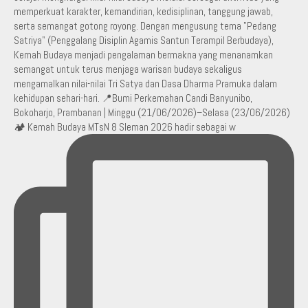
🏕️ Kemah Budaya MTsN 8 Sleman 2026 hadir sebagai w