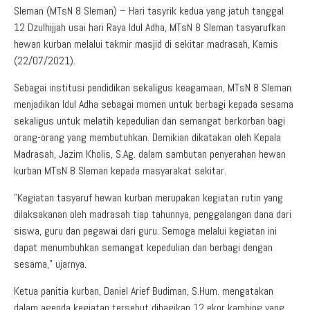
Sleman (MTsN 8 Sleman) – Hari tasyrik kedua yang jatuh tanggal
12 Dzulhijjah usai hari Raya Idul Adha, MTsN 8 Sleman tasyarufkan
hewan kurban melalui takmir masjid di sekitar madrasah, Kamis
(22/07/2021).
Sebagai institusi pendidikan sekaligus keagamaan, MTsN 8 Sleman
menjadikan Idul Adha sebagai momen untuk berbagi kepada sesama
sekaligus untuk melatih kepedulian dan semangat berkorban bagi
orang-orang yang membutuhkan. Demikian dikatakan oleh Kepala
Madrasah, Jazim Kholis, S.Ag. dalam sambutan penyerahan hewan
kurban MTsN 8 Sleman kepada masyarakat sekitar.
”Kegiatan tasyaruf hewan kurban merupakan kegiatan rutin yang
dilaksakanan oleh madrasah tiap tahunnya, penggalangan dana dari
siswa, guru dan pegawai dari guru. Semoga melalui kegiatan ini
dapat menumbuhkan semangat kepedulian dan berbagi dengan
sesama,” ujarnya.
Ketua panitia kurban, Daniel Arief Budiman, S.Hum. mengatakan
dalam agenda kegiatan tersebut dibagikan 12 ekor kambing yang