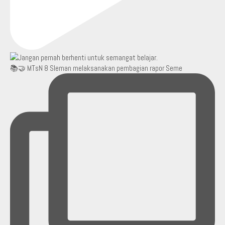
📚🤝 MTsN 8 Sleman melaksanakan pembagian rapor Seme