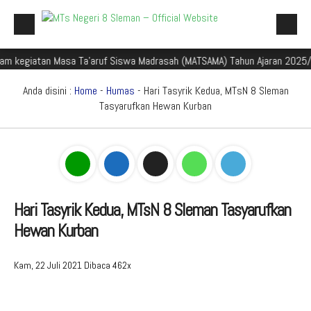
iatan Masa Ta'aruf Siswa Madrasah (MATSAMA) Tahun Ajaran 2025/2026
Beranda
Profil Madrasah
Anda disini :
Home
-
Humas
- Hari Tasyrik Kedua, MTsN 8 Sleman
Tasyarufkan Hewan Kurban
Akademik
Galeri
Aplikasi Madrasah
PMBM
Hari Tasyrik Kedua, MTsN 8 Sleman Tasyarufkan
Hewan Kurban
Perpustakaan Madyadesta
Zona Integritas
Kam, 22 Juli 2021
Dibaca 462x
PPID