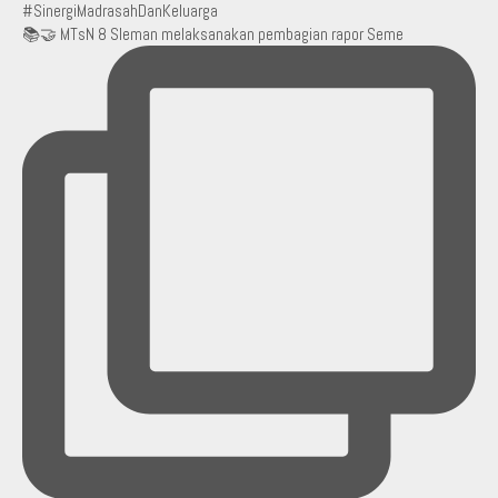
📚🤝 MTsN 8 Sleman melaksanakan pembagian rapor Seme