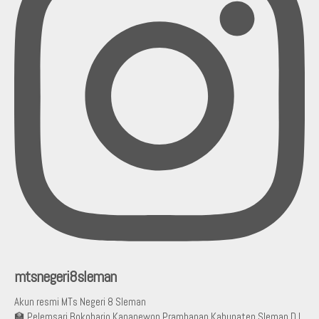
mtsnegeri8sleman
Akun resmi MTs Negeri 8 Sleman
🏫 Pelemsari Bokoharjo Kapanewon Prambanan Kabupaten Sleman D.I.