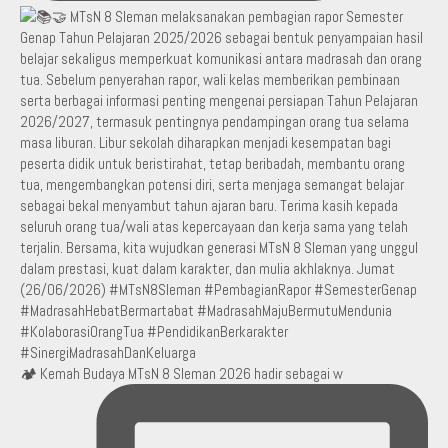
🏕️ Kemah Budaya MTsN 8 Sleman 2026 hadir sebagai w