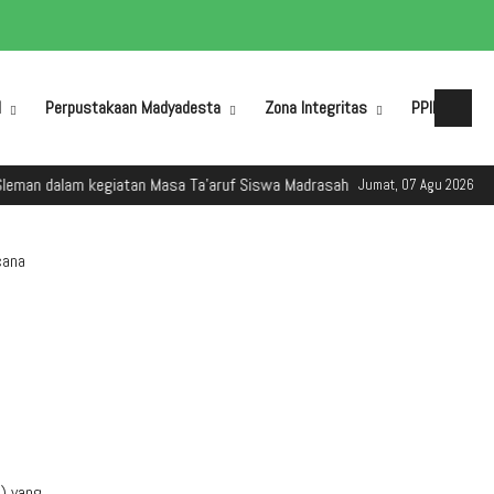
M
Perpustakaan Madyadesta
Zona Integritas
PPID
alam kegiatan Masa Ta'aruf Siswa Madrasah (MATSAMA) Tahun Ajaran 2025
Jumat, 07 Agu 2026
cana
) yang