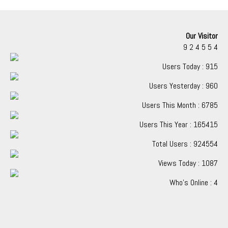
Our Visitor
9
2
4
5
5
4
Users Today : 915
Users Yesterday : 960
Users This Month : 6785
Users This Year : 165415
Total Users : 924554
Views Today : 1087
Who's Online : 4