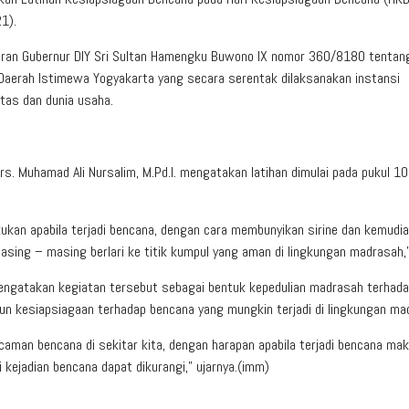
1).
daran Gubernur DIY Sri Sultan Hamengku Buwono IX nomor 360/8180 tentan
Daerah Istimewa Yogyakarta yang secara serentak dilaksanakan instansi
tas dan dunia usaha.
rs. Muhamad Ali Nursalim, M.Pd.I. mengatakan latihan dimulai pada pukul 1
ukan apabila terjadi bencana, dengan cara membunyikan sirine dan kemudi
sing – masing berlari ke titik kumpul yang aman di lingkungan madrasah,”
mengatakan kegiatan tersebut sebagai bentuk kepedulian madrasah terhad
 kesiapsiagaan terhadap bencana yang mungkin terjadi di lingkungan ma
ncaman bencana di sekitar kita, dengan harapan apabila terjadi bencana ma
 kejadian bencana dapat dikurangi,” ujarnya.(imm)