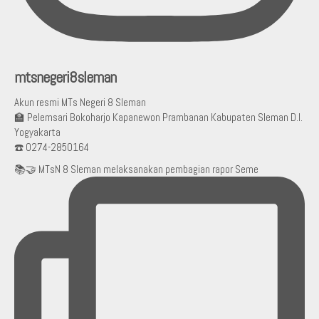
mtsnegeri8sleman
Akun resmi MTs Negeri 8 Sleman
🏫 Pelemsari Bokoharjo Kapanewon Prambanan Kabupaten Sleman D.I.
Yogyakarta
☎️ 0274-2850164
📚🤝 MTsN 8 Sleman melaksanakan pembagian rapor Seme