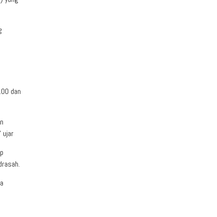
g
0.00 dan
an
 ujar
ap
drasah.
ka