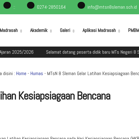
:
:
0274-2850164
info@mtsn8sleman.sch.id
l Madrasah
Akademik
Galeri
Aplikasi Madrasah
PMB
025/2026
Selamat datang peserta didik baru MTs Negeri 8 Sleman d
 disini :
Home
-
Humas
- MTsN 8 Sleman Gelar Latihan Kesiapsiagaan Ben
ihan Kesiapsiagaan Bencana
n Latihan Kesiapsiagaan Bencana pada Hari Kesiapsiagaan Bencana (HKB