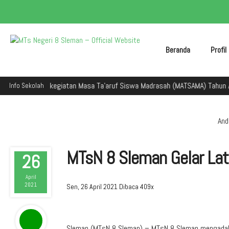
Beranda
Profi
n dalam kegiatan Masa Ta'aruf Siswa Madrasah (MATSAMA) Tahun Ajaran 2
Info Sekolah
Anda
MTsN 8 Sleman Gelar Lat
26
April
2021
Sen, 26 April 2021
Dibaca 409x
Sleman (MTsN 8 Sleman) – MTsN 8 Sleman mengadaka