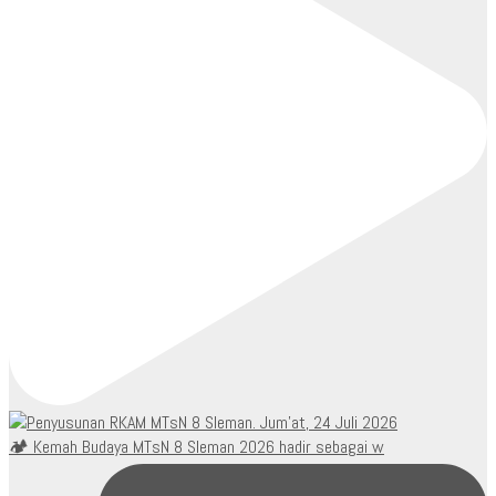
🏕️ Kemah Budaya MTsN 8 Sleman 2026 hadir sebagai w