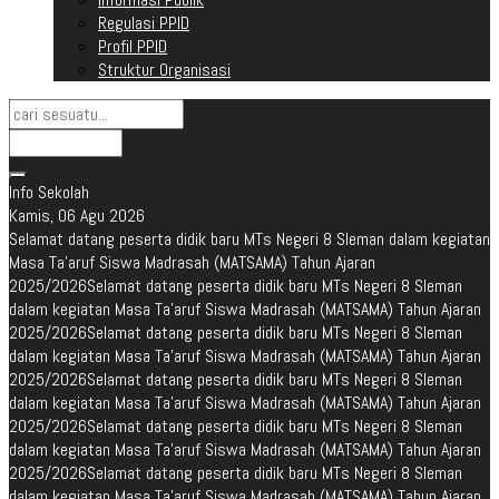
Regulasi PPID
Profil PPID
Struktur Organisasi
Info Sekolah
Kamis, 06 Agu 2026
Selamat datang peserta didik baru MTs Negeri 8 Sleman dalam kegiatan
Masa Ta'aruf Siswa Madrasah (MATSAMA) Tahun Ajaran
2025/2026
Selamat datang peserta didik baru MTs Negeri 8 Sleman
dalam kegiatan Masa Ta'aruf Siswa Madrasah (MATSAMA) Tahun Ajaran
2025/2026
Selamat datang peserta didik baru MTs Negeri 8 Sleman
dalam kegiatan Masa Ta'aruf Siswa Madrasah (MATSAMA) Tahun Ajaran
2025/2026
Selamat datang peserta didik baru MTs Negeri 8 Sleman
dalam kegiatan Masa Ta'aruf Siswa Madrasah (MATSAMA) Tahun Ajaran
2025/2026
Selamat datang peserta didik baru MTs Negeri 8 Sleman
dalam kegiatan Masa Ta'aruf Siswa Madrasah (MATSAMA) Tahun Ajaran
2025/2026
Selamat datang peserta didik baru MTs Negeri 8 Sleman
dalam kegiatan Masa Ta'aruf Siswa Madrasah (MATSAMA) Tahun Ajaran