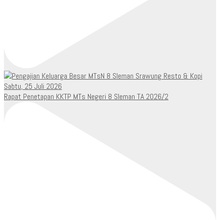
Rapat Penetapan KKTP MTs Negeri 8 Sleman TA 2026/2