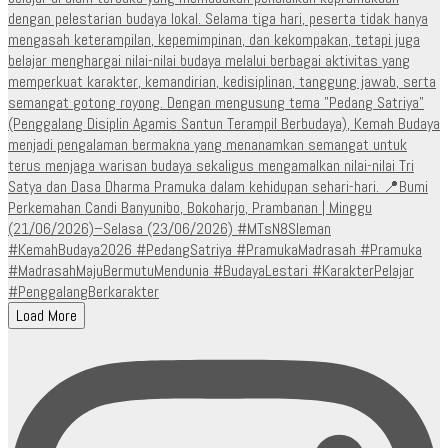
Load More