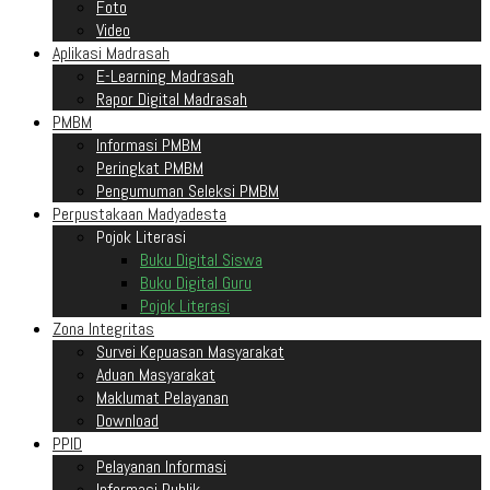
Foto
Video
Aplikasi Madrasah
E-Learning Madrasah
Rapor Digital Madrasah
PMBM
Informasi PMBM
Peringkat PMBM
Pengumuman Seleksi PMBM
Perpustakaan Madyadesta
Pojok Literasi
Buku Digital Siswa
Buku Digital Guru
Pojok Literasi
Zona Integritas
Survei Kepuasan Masyarakat
Aduan Masyarakat
Maklumat Pelayanan
Download
PPID
Pelayanan Informasi
Informasi Publik