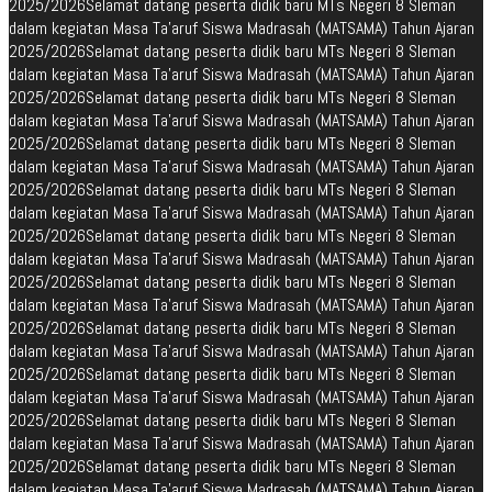
2025/2026
Selamat datang peserta didik baru MTs Negeri 8 Sleman
dalam kegiatan Masa Ta'aruf Siswa Madrasah (MATSAMA) Tahun Ajaran
2025/2026
Selamat datang peserta didik baru MTs Negeri 8 Sleman
dalam kegiatan Masa Ta'aruf Siswa Madrasah (MATSAMA) Tahun Ajaran
2025/2026
Selamat datang peserta didik baru MTs Negeri 8 Sleman
dalam kegiatan Masa Ta'aruf Siswa Madrasah (MATSAMA) Tahun Ajaran
2025/2026
Selamat datang peserta didik baru MTs Negeri 8 Sleman
dalam kegiatan Masa Ta'aruf Siswa Madrasah (MATSAMA) Tahun Ajaran
2025/2026
Selamat datang peserta didik baru MTs Negeri 8 Sleman
dalam kegiatan Masa Ta'aruf Siswa Madrasah (MATSAMA) Tahun Ajaran
2025/2026
Selamat datang peserta didik baru MTs Negeri 8 Sleman
dalam kegiatan Masa Ta'aruf Siswa Madrasah (MATSAMA) Tahun Ajaran
2025/2026
Selamat datang peserta didik baru MTs Negeri 8 Sleman
dalam kegiatan Masa Ta'aruf Siswa Madrasah (MATSAMA) Tahun Ajaran
2025/2026
Selamat datang peserta didik baru MTs Negeri 8 Sleman
dalam kegiatan Masa Ta'aruf Siswa Madrasah (MATSAMA) Tahun Ajaran
2025/2026
Selamat datang peserta didik baru MTs Negeri 8 Sleman
dalam kegiatan Masa Ta'aruf Siswa Madrasah (MATSAMA) Tahun Ajaran
2025/2026
Selamat datang peserta didik baru MTs Negeri 8 Sleman
dalam kegiatan Masa Ta'aruf Siswa Madrasah (MATSAMA) Tahun Ajaran
2025/2026
Selamat datang peserta didik baru MTs Negeri 8 Sleman
dalam kegiatan Masa Ta'aruf Siswa Madrasah (MATSAMA) Tahun Ajaran