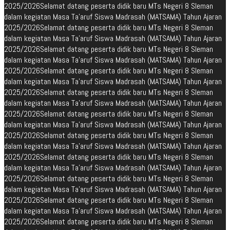
2025/2026
Selamat datang peserta didik baru MTs Negeri 8 Sleman
dalam kegiatan Masa Ta'aruf Siswa Madrasah (MATSAMA) Tahun Ajaran
2025/2026
Selamat datang peserta didik baru MTs Negeri 8 Sleman
dalam kegiatan Masa Ta'aruf Siswa Madrasah (MATSAMA) Tahun Ajaran
2025/2026
Selamat datang peserta didik baru MTs Negeri 8 Sleman
dalam kegiatan Masa Ta'aruf Siswa Madrasah (MATSAMA) Tahun Ajaran
2025/2026
Selamat datang peserta didik baru MTs Negeri 8 Sleman
dalam kegiatan Masa Ta'aruf Siswa Madrasah (MATSAMA) Tahun Ajaran
2025/2026
Selamat datang peserta didik baru MTs Negeri 8 Sleman
dalam kegiatan Masa Ta'aruf Siswa Madrasah (MATSAMA) Tahun Ajaran
2025/2026
Selamat datang peserta didik baru MTs Negeri 8 Sleman
dalam kegiatan Masa Ta'aruf Siswa Madrasah (MATSAMA) Tahun Ajaran
2025/2026
Selamat datang peserta didik baru MTs Negeri 8 Sleman
dalam kegiatan Masa Ta'aruf Siswa Madrasah (MATSAMA) Tahun Ajaran
2025/2026
Selamat datang peserta didik baru MTs Negeri 8 Sleman
dalam kegiatan Masa Ta'aruf Siswa Madrasah (MATSAMA) Tahun Ajaran
2025/2026
Selamat datang peserta didik baru MTs Negeri 8 Sleman
dalam kegiatan Masa Ta'aruf Siswa Madrasah (MATSAMA) Tahun Ajaran
2025/2026
Selamat datang peserta didik baru MTs Negeri 8 Sleman
dalam kegiatan Masa Ta'aruf Siswa Madrasah (MATSAMA) Tahun Ajaran
2025/2026
Selamat datang peserta didik baru MTs Negeri 8 Sleman