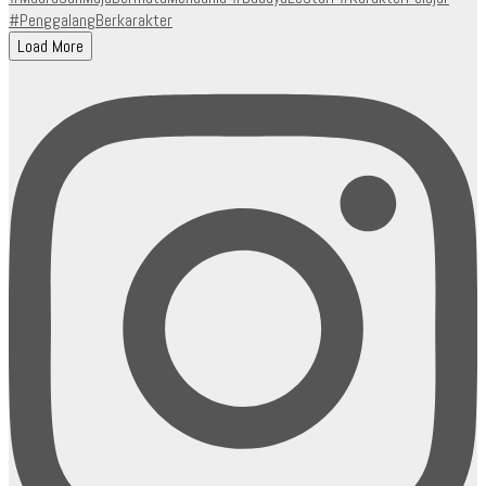
Load More