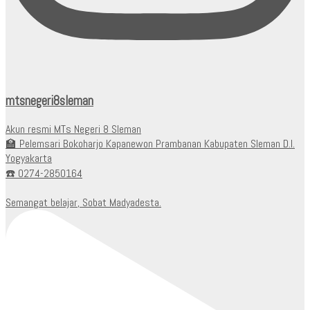
mtsnegeri8sleman
Akun resmi MTs Negeri 8 Sleman
🏫 Pelemsari Bokoharjo Kapanewon Prambanan Kabupaten Sleman D.I.
Yogyakarta
☎️ 0274-2850164
Semangat belajar, Sobat Madyadesta.