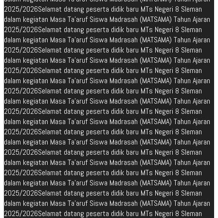
2025/2026
Selamat datang peserta didik baru MTs Negeri 8 Sleman
dalam kegiatan Masa Ta'aruf Siswa Madrasah (MATSAMA) Tahun Ajaran
2025/2026
Selamat datang peserta didik baru MTs Negeri 8 Sleman
dalam kegiatan Masa Ta'aruf Siswa Madrasah (MATSAMA) Tahun Ajaran
2025/2026
Selamat datang peserta didik baru MTs Negeri 8 Sleman
dalam kegiatan Masa Ta'aruf Siswa Madrasah (MATSAMA) Tahun Ajaran
2025/2026
Selamat datang peserta didik baru MTs Negeri 8 Sleman
dalam kegiatan Masa Ta'aruf Siswa Madrasah (MATSAMA) Tahun Ajaran
2025/2026
Selamat datang peserta didik baru MTs Negeri 8 Sleman
dalam kegiatan Masa Ta'aruf Siswa Madrasah (MATSAMA) Tahun Ajaran
2025/2026
Selamat datang peserta didik baru MTs Negeri 8 Sleman
dalam kegiatan Masa Ta'aruf Siswa Madrasah (MATSAMA) Tahun Ajaran
2025/2026
Selamat datang peserta didik baru MTs Negeri 8 Sleman
dalam kegiatan Masa Ta'aruf Siswa Madrasah (MATSAMA) Tahun Ajaran
2025/2026
Selamat datang peserta didik baru MTs Negeri 8 Sleman
dalam kegiatan Masa Ta'aruf Siswa Madrasah (MATSAMA) Tahun Ajaran
2025/2026
Selamat datang peserta didik baru MTs Negeri 8 Sleman
dalam kegiatan Masa Ta'aruf Siswa Madrasah (MATSAMA) Tahun Ajaran
2025/2026
Selamat datang peserta didik baru MTs Negeri 8 Sleman
dalam kegiatan Masa Ta'aruf Siswa Madrasah (MATSAMA) Tahun Ajaran
2025/2026
Selamat datang peserta didik baru MTs Negeri 8 Sleman