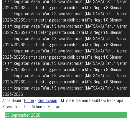
dalam kegiatan Masa Ta'aruf Siswa Madrasah (MATSAMA) Tahun Ajaran
2025/2026
Selamat datang peserta didik baru MTs Negeri 8 Sleman
dalam kegiatan Masa Ta'aruf Siswa Madrasah (MATSAMA) Tahun Ajaran
2025/2026
Selamat datang peserta didik baru MTs Negeri 8 Sleman
dalam kegiatan Masa Ta'aruf Siswa Madrasah (MATSAMA) Tahun Ajaran
2025/2026
Selamat datang peserta didik baru MTs Negeri 8 Sleman
dalam kegiatan Masa Ta'aruf Siswa Madrasah (MATSAMA) Tahun Ajaran
2025/2026
Selamat datang peserta didik baru MTs Negeri 8 Sleman
dalam kegiatan Masa Ta'aruf Siswa Madrasah (MATSAMA) Tahun Ajaran
2025/2026
Selamat datang peserta didik baru MTs Negeri 8 Sleman
dalam kegiatan Masa Ta'aruf Siswa Madrasah (MATSAMA) Tahun Ajaran
2025/2026
Selamat datang peserta didik baru MTs Negeri 8 Sleman
dalam kegiatan Masa Ta'aruf Siswa Madrasah (MATSAMA) Tahun Ajaran
2025/2026
Selamat datang peserta didik baru MTs Negeri 8 Sleman
dalam kegiatan Masa Ta'aruf Siswa Madrasah (MATSAMA) Tahun Ajaran
2025/2026
Anda disini :
Home
-
Kesiswaan
- MTsN 8 Sleman Fasilitasi Beberapa
Siswa Ikut Ujian Online di Madrasah
23
September
2020