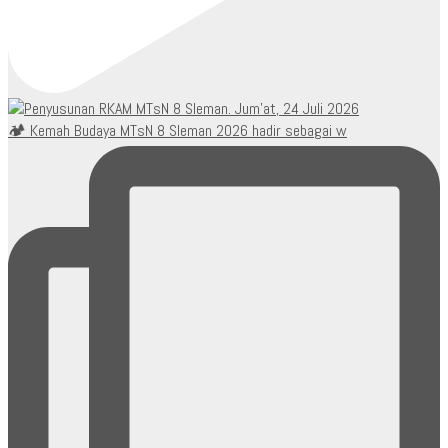
🏕️ Kemah Budaya MTsN 8 Sleman 2026 hadir sebagai w