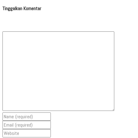
Tinggalkan Komentar