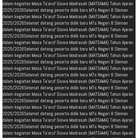
dalam kegiatan Masa Ta'aruf Siswa Madrasah (MATSAMA) Tahun Ajaran
2025/2026
Selamat datang peserta didik baru MTs Negeri 8 Sleman
dalam kegiatan Masa Ta'aruf Siswa Madrasah (MATSAMA) Tahun Ajaran
2025/2026
Selamat datang peserta didik baru MTs Negeri 8 Sleman
dalam kegiatan Masa Ta'aruf Siswa Madrasah (MATSAMA) Tahun Ajaran
2025/2026
Selamat datang peserta didik baru MTs Negeri 8 Sleman
dalam kegiatan Masa Ta'aruf Siswa Madrasah (MATSAMA) Tahun Ajaran
2025/2026
Selamat datang peserta didik baru MTs Negeri 8 Sleman
dalam kegiatan Masa Ta'aruf Siswa Madrasah (MATSAMA) Tahun Ajaran
2025/2026
Selamat datang peserta didik baru MTs Negeri 8 Sleman
dalam kegiatan Masa Ta'aruf Siswa Madrasah (MATSAMA) Tahun Ajaran
2025/2026
Selamat datang peserta didik baru MTs Negeri 8 Sleman
dalam kegiatan Masa Ta'aruf Siswa Madrasah (MATSAMA) Tahun Ajaran
2025/2026
Selamat datang peserta didik baru MTs Negeri 8 Sleman
dalam kegiatan Masa Ta'aruf Siswa Madrasah (MATSAMA) Tahun Ajaran
2025/2026
Selamat datang peserta didik baru MTs Negeri 8 Sleman
dalam kegiatan Masa Ta'aruf Siswa Madrasah (MATSAMA) Tahun Ajaran
2025/2026
Selamat datang peserta didik baru MTs Negeri 8 Sleman
dalam kegiatan Masa Ta'aruf Siswa Madrasah (MATSAMA) Tahun Ajaran
2025/2026
Selamat datang peserta didik baru MTs Negeri 8 Sleman
dalam kegiatan Masa Ta'aruf Siswa Madrasah (MATSAMA) Tahun Ajaran