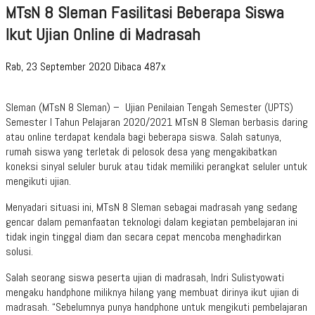
MTsN 8 Sleman Fasilitasi Beberapa Siswa
Ikut Ujian Online di Madrasah
Rab, 23 September 2020
Dibaca 487x
Sleman (MTsN 8 Sleman) – Ujian Penilaian Tengah Semester (UPTS)
Semester I Tahun Pelajaran 2020/2021 MTsN 8 Sleman berbasis daring
atau online terdapat kendala bagi beberapa siswa. Salah satunya,
rumah siswa yang terletak di pelosok desa yang mengakibatkan
koneksi sinyal seluler buruk atau tidak memiliki perangkat seluler untuk
mengikuti ujian.
Menyadari situasi ini, MTsN 8 Sleman sebagai madrasah yang sedang
gencar dalam pemanfaatan teknologi dalam kegiatan pembelajaran ini
tidak ingin tinggal diam dan secara cepat mencoba menghadirkan
solusi.
Salah seorang siswa peserta ujian di madrasah, Indri Sulistyowati
mengaku handphone miliknya hilang yang membuat dirinya ikut ujian di
madrasah. “Sebelumnya punya handphone untuk mengikuti pembelajaran