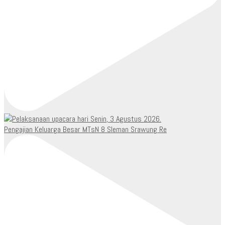
Pengajian Keluarga Besar MTsN 8 Sleman Srawung Re