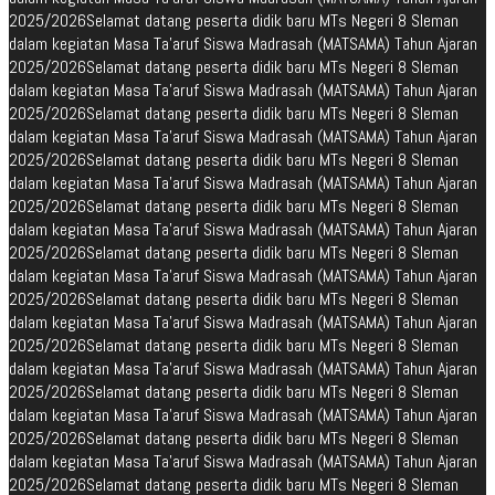
2025/2026
Selamat datang peserta didik baru MTs Negeri 8 Sleman
dalam kegiatan Masa Ta'aruf Siswa Madrasah (MATSAMA) Tahun Ajaran
2025/2026
Selamat datang peserta didik baru MTs Negeri 8 Sleman
dalam kegiatan Masa Ta'aruf Siswa Madrasah (MATSAMA) Tahun Ajaran
2025/2026
Selamat datang peserta didik baru MTs Negeri 8 Sleman
dalam kegiatan Masa Ta'aruf Siswa Madrasah (MATSAMA) Tahun Ajaran
2025/2026
Selamat datang peserta didik baru MTs Negeri 8 Sleman
dalam kegiatan Masa Ta'aruf Siswa Madrasah (MATSAMA) Tahun Ajaran
2025/2026
Selamat datang peserta didik baru MTs Negeri 8 Sleman
dalam kegiatan Masa Ta'aruf Siswa Madrasah (MATSAMA) Tahun Ajaran
2025/2026
Selamat datang peserta didik baru MTs Negeri 8 Sleman
dalam kegiatan Masa Ta'aruf Siswa Madrasah (MATSAMA) Tahun Ajaran
2025/2026
Selamat datang peserta didik baru MTs Negeri 8 Sleman
dalam kegiatan Masa Ta'aruf Siswa Madrasah (MATSAMA) Tahun Ajaran
2025/2026
Selamat datang peserta didik baru MTs Negeri 8 Sleman
dalam kegiatan Masa Ta'aruf Siswa Madrasah (MATSAMA) Tahun Ajaran
2025/2026
Selamat datang peserta didik baru MTs Negeri 8 Sleman
dalam kegiatan Masa Ta'aruf Siswa Madrasah (MATSAMA) Tahun Ajaran
2025/2026
Selamat datang peserta didik baru MTs Negeri 8 Sleman
dalam kegiatan Masa Ta'aruf Siswa Madrasah (MATSAMA) Tahun Ajaran
2025/2026
Selamat datang peserta didik baru MTs Negeri 8 Sleman