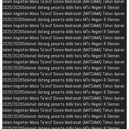
dalam kegiatan Masa Ta'aruf Siswa Madrasah (MATSAMA) Tahun Ajaran
2025/2026
Selamat datang peserta didik baru MTs Negeri 8 Sleman
dalam kegiatan Masa Ta'aruf Siswa Madrasah (MATSAMA) Tahun Ajaran
2025/2026
Selamat datang peserta didik baru MTs Negeri 8 Sleman
dalam kegiatan Masa Ta'aruf Siswa Madrasah (MATSAMA) Tahun Ajaran
2025/2026
Selamat datang peserta didik baru MTs Negeri 8 Sleman
dalam kegiatan Masa Ta'aruf Siswa Madrasah (MATSAMA) Tahun Ajaran
2025/2026
Selamat datang peserta didik baru MTs Negeri 8 Sleman
dalam kegiatan Masa Ta'aruf Siswa Madrasah (MATSAMA) Tahun Ajaran
2025/2026
Selamat datang peserta didik baru MTs Negeri 8 Sleman
dalam kegiatan Masa Ta'aruf Siswa Madrasah (MATSAMA) Tahun Ajaran
2025/2026
Selamat datang peserta didik baru MTs Negeri 8 Sleman
dalam kegiatan Masa Ta'aruf Siswa Madrasah (MATSAMA) Tahun Ajaran
2025/2026
Selamat datang peserta didik baru MTs Negeri 8 Sleman
dalam kegiatan Masa Ta'aruf Siswa Madrasah (MATSAMA) Tahun Ajaran
2025/2026
Selamat datang peserta didik baru MTs Negeri 8 Sleman
dalam kegiatan Masa Ta'aruf Siswa Madrasah (MATSAMA) Tahun Ajaran
2025/2026
Selamat datang peserta didik baru MTs Negeri 8 Sleman
dalam kegiatan Masa Ta'aruf Siswa Madrasah (MATSAMA) Tahun Ajaran
2025/2026
Selamat datang peserta didik baru MTs Negeri 8 Sleman
dalam kegiatan Masa Ta'aruf Siswa Madrasah (MATSAMA) Tahun Ajaran
2025/2026
Selamat datang peserta didik baru MTs Negeri 8 Sleman