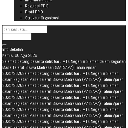
Regulasi PPID
Profil PPID
Struktur Organisasi
Info Sekolah
Kamis, 06 Agu 2026
Selamat datang peserta didik baru MTs Negeri 8 Sleman dalam kegiatan
Masa Ta'aruf Siswa Madrasah (MATSAMA) Tahun Ajaran
2025/2026
Selamat datang peserta didik baru MTs Negeri 8 Sleman
dalam kegiatan Masa Ta'aruf Siswa Madrasah (MATSAMA) Tahun Ajaran
2025/2026
Selamat datang peserta didik baru MTs Negeri 8 Sleman
dalam kegiatan Masa Ta'aruf Siswa Madrasah (MATSAMA) Tahun Ajaran
2025/2026
Selamat datang peserta didik baru MTs Negeri 8 Sleman
dalam kegiatan Masa Ta'aruf Siswa Madrasah (MATSAMA) Tahun Ajaran
2025/2026
Selamat datang peserta didik baru MTs Negeri 8 Sleman
dalam kegiatan Masa Ta'aruf Siswa Madrasah (MATSAMA) Tahun Ajaran
2025/2026
Selamat datang peserta didik baru MTs Negeri 8 Sleman
dalam kegiatan Masa Ta'aruf Siswa Madrasah (MATSAMA) Tahun Ajaran