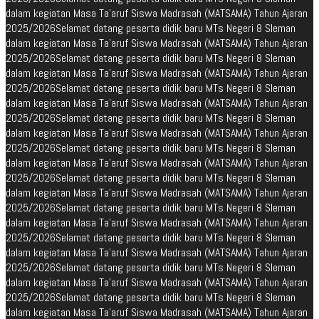
dalam kegiatan Masa Ta'aruf Siswa Madrasah (MATSAMA) Tahun Ajaran
2025/2026
Selamat datang peserta didik baru MTs Negeri 8 Sleman
dalam kegiatan Masa Ta'aruf Siswa Madrasah (MATSAMA) Tahun Ajaran
2025/2026
Selamat datang peserta didik baru MTs Negeri 8 Sleman
dalam kegiatan Masa Ta'aruf Siswa Madrasah (MATSAMA) Tahun Ajaran
2025/2026
Selamat datang peserta didik baru MTs Negeri 8 Sleman
dalam kegiatan Masa Ta'aruf Siswa Madrasah (MATSAMA) Tahun Ajaran
2025/2026
Selamat datang peserta didik baru MTs Negeri 8 Sleman
dalam kegiatan Masa Ta'aruf Siswa Madrasah (MATSAMA) Tahun Ajaran
2025/2026
Selamat datang peserta didik baru MTs Negeri 8 Sleman
dalam kegiatan Masa Ta'aruf Siswa Madrasah (MATSAMA) Tahun Ajaran
2025/2026
Selamat datang peserta didik baru MTs Negeri 8 Sleman
dalam kegiatan Masa Ta'aruf Siswa Madrasah (MATSAMA) Tahun Ajaran
2025/2026
Selamat datang peserta didik baru MTs Negeri 8 Sleman
dalam kegiatan Masa Ta'aruf Siswa Madrasah (MATSAMA) Tahun Ajaran
2025/2026
Selamat datang peserta didik baru MTs Negeri 8 Sleman
dalam kegiatan Masa Ta'aruf Siswa Madrasah (MATSAMA) Tahun Ajaran
2025/2026
Selamat datang peserta didik baru MTs Negeri 8 Sleman
dalam kegiatan Masa Ta'aruf Siswa Madrasah (MATSAMA) Tahun Ajaran
2025/2026
Selamat datang peserta didik baru MTs Negeri 8 Sleman
dalam kegiatan Masa Ta'aruf Siswa Madrasah (MATSAMA) Tahun Ajaran