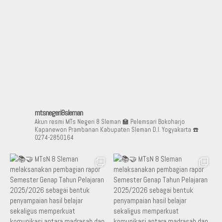
mtsnegeri8sleman
Akun resmi MTs Negeri 8 Sleman
🏫 Pelemsari Bokoharjo
Kapanewon Prambanan Kabupaten Sleman D.I. Yogyakarta
☎️
0274-2850164