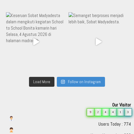
Load More
Follow on Instagram
Our Visitor
9
2
4
4
1
3
Users Today : 774