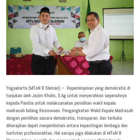
Aduan Masyarakat
Pelayanan Informasi
Video Edukasi
Buku Digital Guru
Maklumat Pelayanan
Informasi Publik
Pojok Literasi
Download
Regulasi PPID
Profil PPID
Struktur Organisasi
Yogyakarta (MTsN 8 Sleman) – Kepemimpinan yang demokratis di
tunjukan oleh Jazim Kholis, S.Ag untuk menyerahkan sepenuhnya
kepada Panitia untuk melaksanakan pemilihan wakil kepala
madrasah bidang Kesiswaan. Pengangkatan Wakil Kepala Madrasah
dengan pemilihan secara demokratis, transparan, dan terbuka
diharapkan dapat menjembatani antara kepentingan lembaga dan
tuntutan profesionalitas. Hal serupa juga dilakukan di MTsN 8