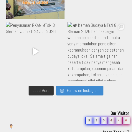
Load More
Follow on Instagram
Our Visitor
9
2
3
6
4
6