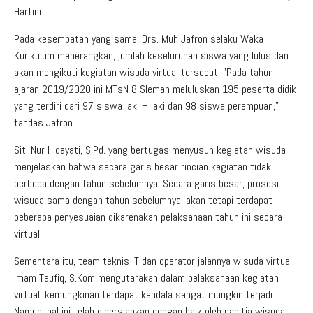
Hartini.
Pada kesempatan yang sama, Drs. Muh Jafron selaku Waka
Kurikulum menerangkan, jumlah keseluruhan siswa yang lulus dan
akan mengikuti kegiatan wisuda virtual tersebut. ”Pada tahun
ajaran 2019/2020 ini MTsN 8 Sleman meluluskan 195 peserta didik
yang terdiri dari 97 siswa laki – laki dan 98 siswa perempuan,”
tandas Jafron.
Siti Nur Hidayati, S.Pd. yang bertugas menyusun kegiatan wisuda
menjelaskan bahwa secara garis besar rincian kegiatan tidak
berbeda dengan tahun sebelumnya. Secara garis besar, prosesi
wisuda sama dengan tahun sebelumnya, akan tetapi terdapat
beberapa penyesuaian dikarenakan pelaksanaan tahun ini secara
virtual.
Sementara itu, team teknis IT dan operator jalannya wisuda virtual,
Imam Taufiq, S.Kom mengutarakan dalam pelaksanaan kegiatan
virtual, kemungkinan terdapat kendala sangat mungkin terjadi.
Namun, hal ini telah dipersiapkan dengan baik oleh panitia wisuda.