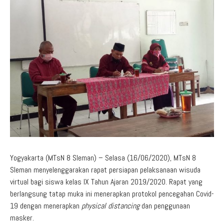
Aduan Masyarakat
Pelayanan Informasi
Video Edukasi
Buku Digital Guru
Maklumat Pelayanan
Informasi Publik
Pojok Literasi
Download
Regulasi PPID
Profil PPID
Struktur Organisasi
Yogyakarta (MTsN 8 Sleman) – Selasa (16/06/2020), MTsN 8
Sleman menyelenggarakan rapat persiapan pelaksanaan wisuda
virtual bagi siswa kelas IX Tahun Ajaran 2019/2020. Rapat yang
berlangsung tatap muka ini menerapkan protokol pencegahan Covid-
19 dengan menerapkan
physical distancing
dan penggunaan
masker.