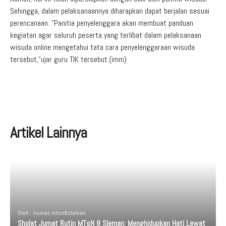
Sehingga, dalam pelaksanaannya diharapkan dapat berjalan sesuai
perencanaan. ”Panitia penyelenggara akan membuat panduan
kegiatan agar seluruh peserta yang terlibat dalam pelaksanaan
wisuda online mengetahui tata cara penyelenggaraan wisuda
tersebut,”ujar guru TIK tersebut.(imm)
Artikel Lainnya
Oleh : humas mtsn8sleman
Sholat Jumat Rutin MTsN 8 Sleman: Menghidupkan Hati Lewat