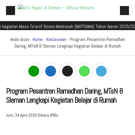
an Masa Ta'aruf Siswa Madrasah (MATSAMA) Tahun Ajaran 2025/2026
Beranda
Profil Madrasah
Anda disini :
Home
-
Kesiswaan
- Program Pesantren Ramadhan
Daring, MTsN 8 Sleman Lengkapi Kegiatan Belajar di Rumah
Akademik
Galeri
Aplikasi Madrasah
PMBM
Program Pesantren Ramadhan Daring, MTsN 8
Sleman Lengkapi Kegiatan Belajar di Rumah
Perpustakaan Madyadesta
Zona Integritas
Jum, 24 April 2020
Dibaca 896x
PPID