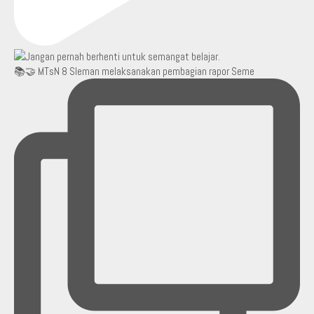
📚🤝 MTsN 8 Sleman melaksanakan pembagian rapor Seme