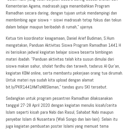
Kementerian Agama, madrasah juga menambahkan Program
Ramadhan secara daring, dengan tujuan untuk mendampingi dan
membimbing agar siswa – siswi madrasah tetap fokus dan tekun
dalam belajar maupun beribadah di rumah,” ujarnya.
Ketua tim koordinator keagamaan, Daniel Arief Budiman, S.Hum
mengatakan, Panduan Aktivitas Siswa Program Ramadhan 1441 H
ini berisikan jadwal kegiatan belajar siswa beserta bimbingan
materi ibadah. ”Panduan aktivitas telah kita susun dimulai dari
siswa makan sahur, sholat fardhu dan tarawih, tadarus Al-Qur’an,
kegiatan KBM online, serta membantu pekerjaan orang tua dirumah.
Untuk materi nya sudah kita upload dengan alamat
bit.ly/PKR1441HMTsN8Sleman,” tandas guru SKI tersebut.
Sedangkan untuk program pesantren Ramadhan dilaksanakan
tanggal 27-28 April 2020 dengan kegiatan menulis kisah/cerita
Islam seperti kisah para Nabi dan Rasul, Sahabat Nabi maupun
penyebar Islam di Nusantara (Wali Songo dan lain-lain). Selain itu
juga kegiatan pembuatan poster Islami yang memuat tema