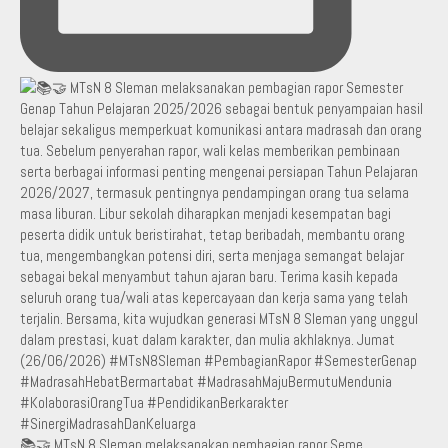
📚🤝 MTsN 8 Sleman melaksanakan pembagian rapor Seme