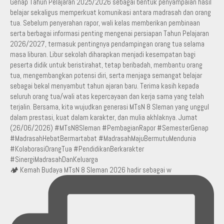
🏕️ Kemah Budaya MTsN 8 Sleman 2026 hadir sebagai w