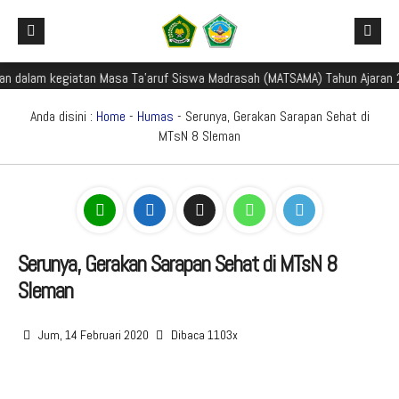
 dalam kegiatan Masa Ta'aruf Siswa Madrasah (MATSAMA) Tahun Ajaran 20
Beranda
Profil Madrasah
Anda disini :
Home
-
Humas
- Serunya, Gerakan Sarapan Sehat di
MTsN 8 Sleman
Akademik
Galeri
Aplikasi Madrasah
PMBM
Serunya, Gerakan Sarapan Sehat di MTsN 8
Sleman
Perpustakaan Madyadesta
Zona Integritas
Jum, 14 Februari 2020
Dibaca 1103x
PPID