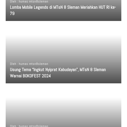
Oleh : humas mtsn8sleman
Lomba Mobile Legends di MTsN 8 Sleman Meriahkan HUT RI ke-
79
Oleh : humas mtsn8sleman
Usung Tema “Ingkut Nyiprat Kabudayan”, MTsN 8 Sleman
Warnai BOKOFEST 2024
Oleh : humas mtsn8sleman