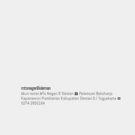
mtsnegeri8sleman
Akun resmi MTs Negeri 8 Sleman
🏫 Pelemsari Bokoharjo
Kapanewon Prambanan Kabupaten Sleman D.I. Yogyakarta
☎️
0274-2850164