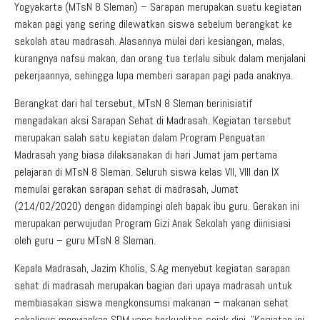
Yogyakarta (MTsN 8 Sleman) – Sarapan merupakan suatu kegiatan
makan pagi yang sering dilewatkan siswa sebelum berangkat ke
sekolah atau madrasah. Alasannya mulai dari kesiangan, malas,
kurangnya nafsu makan, dan orang tua terlalu sibuk dalam menjalani
pekerjaannya, sehingga lupa memberi sarapan pagi pada anaknya.
Berangkat dari hal tersebut, MTsN 8 Sleman berinisiatif
mengadakan aksi Sarapan Sehat di Madrasah. Kegiatan tersebut
merupakan salah satu kegiatan dalam Program Penguatan
Madrasah yang biasa dilaksanakan di hari Jumat jam pertama
pelajaran di MTsN 8 Sleman. Seluruh siswa kelas VII, VIII dan IX
memulai gerakan sarapan sehat di madrasah, Jumat
(214/02/2020) dengan didampingi oleh bapak ibu guru. Gerakan ini
merupakan perwujudan Program Gizi Anak Sekolah yang diinisiasi
oleh guru – guru MTsN 8 Sleman.
Kepala Madrasah, Jazim Kholis, S.Ag menyebut kegiatan sarapan
sehat di madrasah merupakan bagian dari upaya madrasah untuk
membiasakan siswa mengkonsumsi makanan – makanan sehat
sekaligus menyiapkan SDM yang berkualitas sejak dini. ”Kegiatan ini