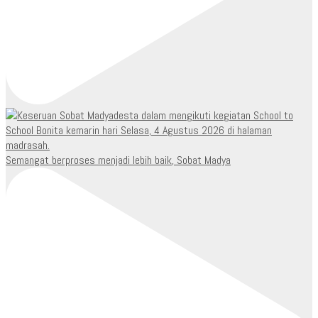
Semangat berproses menjadi lebih baik, Sobat Madya