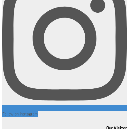
Follow on Instagram
Our Visitor