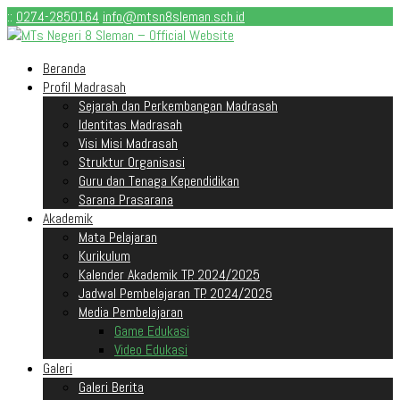
:
:
0274-2850164
info@mtsn8sleman.sch.id
Beranda
Profil Madrasah
Sejarah dan Perkembangan Madrasah
Identitas Madrasah
Visi Misi Madrasah
Struktur Organisasi
Guru dan Tenaga Kependidikan
Sarana Prasarana
Akademik
Mata Pelajaran
Kurikulum
Kalender Akademik TP. 2024/2025
Jadwal Pembelajaran TP. 2024/2025
Media Pembelajaran
Game Edukasi
Video Edukasi
Galeri
Galeri Berita