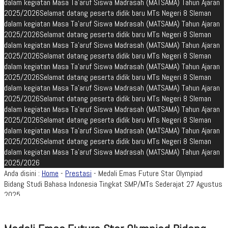
dalam kegiatan Masa Ta'aruf Siswa Madrasah (MATSAMA) Tahun Ajaran
2025/2026
Selamat datang peserta didik baru MTs Negeri 8 Sleman
dalam kegiatan Masa Ta'aruf Siswa Madrasah (MATSAMA) Tahun Ajaran
2025/2026
Selamat datang peserta didik baru MTs Negeri 8 Sleman
dalam kegiatan Masa Ta'aruf Siswa Madrasah (MATSAMA) Tahun Ajaran
2025/2026
Selamat datang peserta didik baru MTs Negeri 8 Sleman
dalam kegiatan Masa Ta'aruf Siswa Madrasah (MATSAMA) Tahun Ajaran
2025/2026
Selamat datang peserta didik baru MTs Negeri 8 Sleman
dalam kegiatan Masa Ta'aruf Siswa Madrasah (MATSAMA) Tahun Ajaran
2025/2026
Selamat datang peserta didik baru MTs Negeri 8 Sleman
dalam kegiatan Masa Ta'aruf Siswa Madrasah (MATSAMA) Tahun Ajaran
2025/2026
Selamat datang peserta didik baru MTs Negeri 8 Sleman
dalam kegiatan Masa Ta'aruf Siswa Madrasah (MATSAMA) Tahun Ajaran
2025/2026
Selamat datang peserta didik baru MTs Negeri 8 Sleman
dalam kegiatan Masa Ta'aruf Siswa Madrasah (MATSAMA) Tahun Ajaran
2025/2026
Anda disini :
Home
-
Prestasi
- Medali Emas Future Star Olympiad
Bidang Studi Bahasa Indonesia Tingkat SMP/MTs Sederajat 27 Agustus
2025