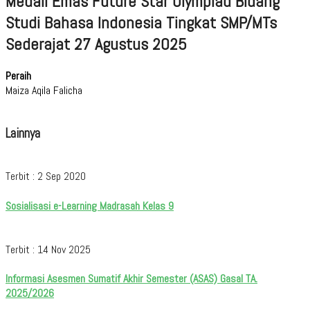
Medali Emas Future Star Olympiad Bidang
Studi Bahasa Indonesia Tingkat SMP/MTs
Sederajat 27 Agustus 2025
Peraih
Maiza Aqila Falicha
Lainnya
Terbit : 2 Sep 2020
Sosialisasi e-Learning Madrasah Kelas 9
Terbit : 14 Nov 2025
Informasi Asesmen Sumatif Akhir Semester (ASAS) Gasal TA.
2025/2026