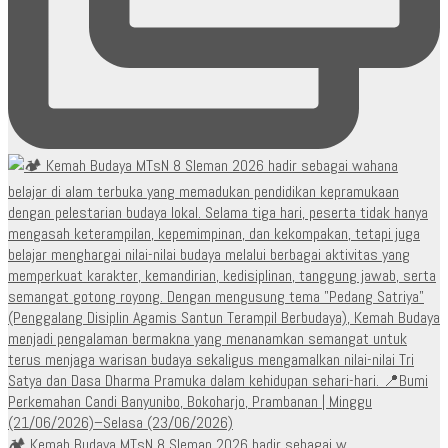
🏕️ Kemah Budaya MTsN 8 Sleman 2026 hadir sebagai w