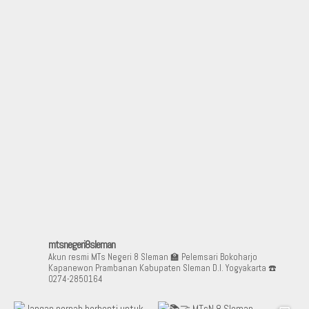
mtsnegeri8sleman
Akun resmi MTs Negeri 8 Sleman
🏫 Pelemsari Bokoharjo
Kapanewon Prambanan Kabupaten Sleman D.I. Yogyakarta
☎️
0274-2850164