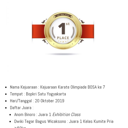
Aduan Masyarakat
Pelayanan Informasi
Video Edukasi
Buku Digital Guru
Maklumat Pelayanan
Informasi Publik
Pojok Literasi
Download
Regulasi PPID
Profil PPID
Struktur Organisasi
Nama Kejuaraan : Kejuaraan Karate Olimpiade BOSA ke 7
Tempat : Bopkri Satu Yogyakarta
Hari/Tanggal : 20 Oktober 2019
Daftar Juara :
Anom Binoro : Juara 1
Exhibition Class
Dwiki Tegar Bagus Wicaksono : Juara 1 Kelas Kumite Pria