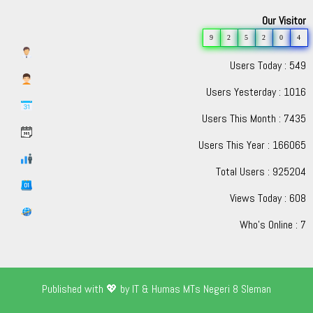
Our Visitor
9
2
5
2
0
4
Users Today : 549
Users Yesterday : 1016
Users This Month : 7435
Users This Year : 166065
Total Users : 925204
Views Today : 608
Who's Online : 7
Published with 💖 by IT & Humas MTs Negeri 8 Sleman