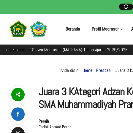
Beranda
Profil Madrasah
 Ta'aruf Siswa Madrasah (MATSAMA) Tahun Ajaran 2025/2026
Selamat
Info Sekolah
Anda disini :
Home
-
Prestasi
- Juara 3 
Juara 3 KAtegori Adzan
SMA Muhammadiyah Pram
Peraih
Fadhil Ahmad Baron