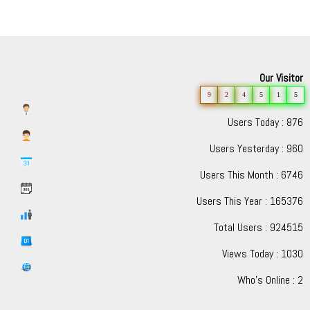
Our Visitor
9
2
4
5
1
5
Users Today : 876
Users Yesterday : 960
Users This Month : 6746
Users This Year : 165376
Total Users : 924515
Views Today : 1030
Who's Online : 2