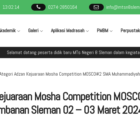
13
:
02
:
15
0274-2850164
info@mtsn8slema
Akademik
Galeri
Aplikasi Madrasah
PMBM
Perpusta
 datang peserta didik baru MTs Negeri 8 Sleman dalam kegiatan Masa Ta
KAtegori Adzan Kejuaraan Mosha Competition MOSCO#2 SMA Muhammadiya
 Kejuaraan Mosha Competition MOS
banan Sleman 02 – 03 Maret 202