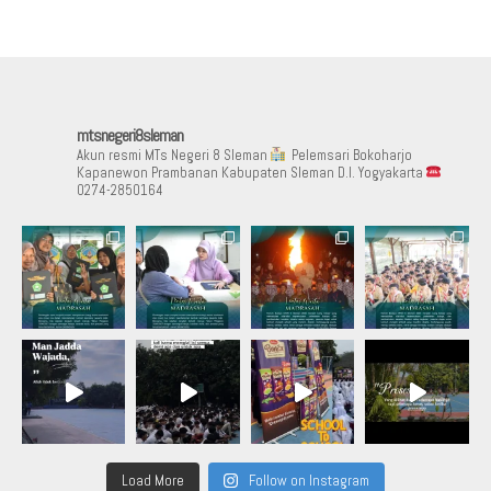
mtsnegeri8sleman
Akun resmi MTs Negeri 8 Sleman
Pelemsari Bokoharjo
Kapanewon Prambanan Kabupaten Sleman D.I. Yogyakarta
0274-2850164
Load More
Follow on Instagram