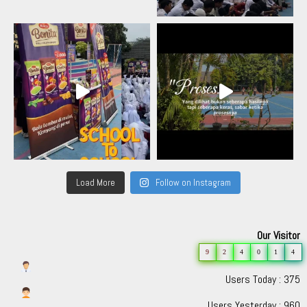
Load More
Follow on Instagram
Our Visitor
9
2
4
0
1
4
Users Today : 375
Users Yesterday : 960