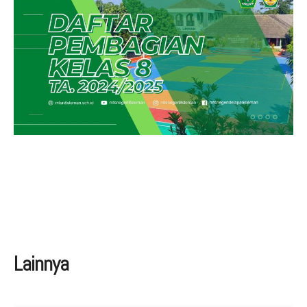
Aduan Masyarakat
Pelayanan Informasi
Video Edukasi
Buku Digital Guru
Maklumat Pelayanan
Informasi Publik
Pojok Literasi
Download
Regulasi PPID
Profil PPID
Struktur Organisasi
Lainnya