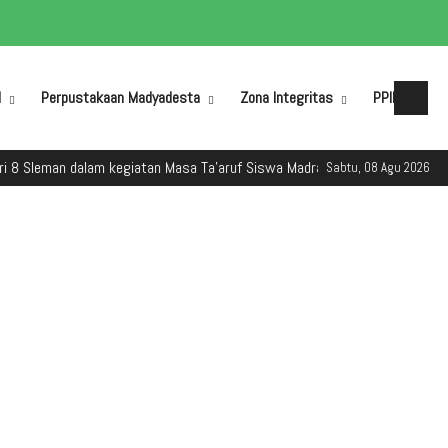
M
Perpustakaan Madyadesta
Zona Integritas
PPID
n dalam kegiatan Masa Ta'aruf Siswa Madrasah (MATSAMA) Tahun Ajaran 2
Sabtu, 08 Agu 2026