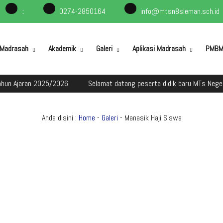
:
:
0274-2850164
info@mtsn8sleman.sch.id
l Madrasah
Akademik
Galeri
Aplikasi Madrasah
PMB
 2025/2026
Selamat datang peserta didik baru MTs Negeri 8 Slema
Anda disini :
Home
-
Galeri
- Manasik Haji Siswa