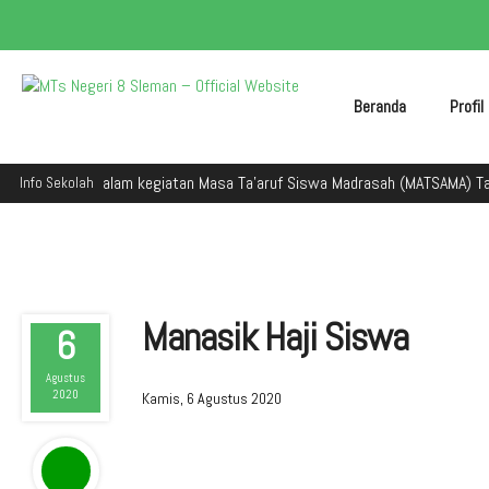
Beranda
Profi
man dalam kegiatan Masa Ta'aruf Siswa Madrasah (MATSAMA) Tahun Ajaran
Info Sekolah
Manasik Haji Siswa
6
Agustus
2020
Kamis, 6 Agustus 2020