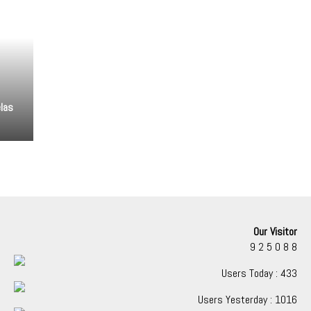
las
Our Visitor
9
2
5
0
8
8
Users Today : 433
Users Yesterday : 1016