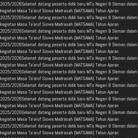
2025/2026
Selamat datang peserta didik baru MTs Negeri 8 Sleman dalam
kegiatan Masa Ta'aruf Siswa Madrasah (MATSAMA) Tahun Ajaran
2025/2026
Selamat datang peserta didik baru MTs Negeri 8 Sleman dalam
kegiatan Masa Ta'aruf Siswa Madrasah (MATSAMA) Tahun Ajaran
2025/2026
Selamat datang peserta didik baru MTs Negeri 8 Sleman dalam
kegiatan Masa Ta'aruf Siswa Madrasah (MATSAMA) Tahun Ajaran
2025/2026
Selamat datang peserta didik baru MTs Negeri 8 Sleman dalam
kegiatan Masa Ta'aruf Siswa Madrasah (MATSAMA) Tahun Ajaran
2025/2026
Selamat datang peserta didik baru MTs Negeri 8 Sleman dalam
kegiatan Masa Ta'aruf Siswa Madrasah (MATSAMA) Tahun Ajaran
2025/2026
Selamat datang peserta didik baru MTs Negeri 8 Sleman dalam
kegiatan Masa Ta'aruf Siswa Madrasah (MATSAMA) Tahun Ajaran
2025/2026
Selamat datang peserta didik baru MTs Negeri 8 Sleman dalam
kegiatan Masa Ta'aruf Siswa Madrasah (MATSAMA) Tahun Ajaran
2025/2026
Selamat datang peserta didik baru MTs Negeri 8 Sleman dalam
kegiatan Masa Ta'aruf Siswa Madrasah (MATSAMA) Tahun Ajaran
2025/2026
Selamat datang peserta didik baru MTs Negeri 8 Sleman dalam
kegiatan Masa Ta'aruf Siswa Madrasah (MATSAMA) Tahun Ajaran
2025/2026
Selamat datang peserta didik baru MTs Negeri 8 Sleman dalam
kegiatan Masa Ta'aruf Siswa Madrasah (MATSAMA) Tahun Ajaran