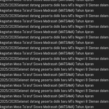
2025/2026
Selamat datang peserta didik baru MTs Negeri 8 Sleman dalam
kegiatan Masa Ta'aruf Siswa Madrasah (MATSAMA) Tahun Ajaran
2025/2026
Selamat datang peserta didik baru MTs Negeri 8 Sleman dalam
kegiatan Masa Ta'aruf Siswa Madrasah (MATSAMA) Tahun Ajaran
2025/2026
Selamat datang peserta didik baru MTs Negeri 8 Sleman dalam
kegiatan Masa Ta'aruf Siswa Madrasah (MATSAMA) Tahun Ajaran
2025/2026
Selamat datang peserta didik baru MTs Negeri 8 Sleman dalam
kegiatan Masa Ta'aruf Siswa Madrasah (MATSAMA) Tahun Ajaran
2025/2026
Selamat datang peserta didik baru MTs Negeri 8 Sleman dalam
kegiatan Masa Ta'aruf Siswa Madrasah (MATSAMA) Tahun Ajaran
2025/2026
Selamat datang peserta didik baru MTs Negeri 8 Sleman dalam
kegiatan Masa Ta'aruf Siswa Madrasah (MATSAMA) Tahun Ajaran
2025/2026
Selamat datang peserta didik baru MTs Negeri 8 Sleman dalam
kegiatan Masa Ta'aruf Siswa Madrasah (MATSAMA) Tahun Ajaran
2025/2026
Selamat datang peserta didik baru MTs Negeri 8 Sleman dalam
kegiatan Masa Ta'aruf Siswa Madrasah (MATSAMA) Tahun Ajaran
2025/2026
Selamat datang peserta didik baru MTs Negeri 8 Sleman dalam
kegiatan Masa Ta'aruf Siswa Madrasah (MATSAMA) Tahun Ajaran
2025/2026
Selamat datang peserta didik baru MTs Negeri 8 Sleman dalam
kegiatan Masa Ta'aruf Siswa Madrasah (MATSAMA) Tahun Ajaran