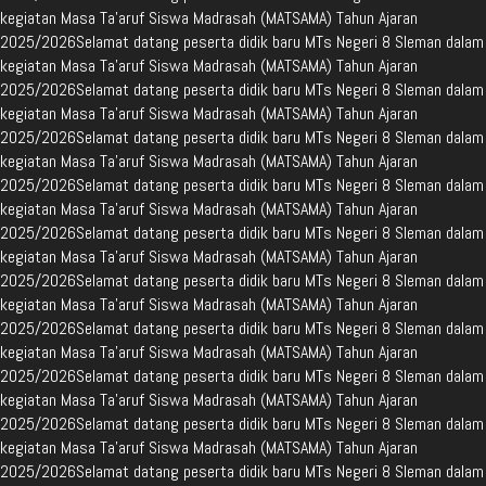
kegiatan Masa Ta'aruf Siswa Madrasah (MATSAMA) Tahun Ajaran
2025/2026
Selamat datang peserta didik baru MTs Negeri 8 Sleman dalam
kegiatan Masa Ta'aruf Siswa Madrasah (MATSAMA) Tahun Ajaran
2025/2026
Selamat datang peserta didik baru MTs Negeri 8 Sleman dalam
kegiatan Masa Ta'aruf Siswa Madrasah (MATSAMA) Tahun Ajaran
2025/2026
Selamat datang peserta didik baru MTs Negeri 8 Sleman dalam
kegiatan Masa Ta'aruf Siswa Madrasah (MATSAMA) Tahun Ajaran
2025/2026
Selamat datang peserta didik baru MTs Negeri 8 Sleman dalam
kegiatan Masa Ta'aruf Siswa Madrasah (MATSAMA) Tahun Ajaran
2025/2026
Selamat datang peserta didik baru MTs Negeri 8 Sleman dalam
kegiatan Masa Ta'aruf Siswa Madrasah (MATSAMA) Tahun Ajaran
2025/2026
Selamat datang peserta didik baru MTs Negeri 8 Sleman dalam
kegiatan Masa Ta'aruf Siswa Madrasah (MATSAMA) Tahun Ajaran
2025/2026
Selamat datang peserta didik baru MTs Negeri 8 Sleman dalam
kegiatan Masa Ta'aruf Siswa Madrasah (MATSAMA) Tahun Ajaran
2025/2026
Selamat datang peserta didik baru MTs Negeri 8 Sleman dalam
kegiatan Masa Ta'aruf Siswa Madrasah (MATSAMA) Tahun Ajaran
2025/2026
Selamat datang peserta didik baru MTs Negeri 8 Sleman dalam
kegiatan Masa Ta'aruf Siswa Madrasah (MATSAMA) Tahun Ajaran
2025/2026
Selamat datang peserta didik baru MTs Negeri 8 Sleman dalam