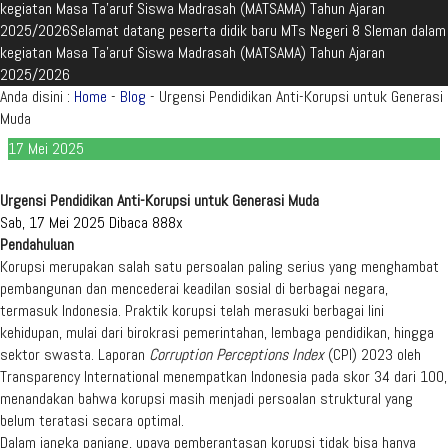
kegiatan Masa Ta'aruf Siswa Madrasah (MATSAMA) Tahun Ajaran
2025/2026
Selamat datang peserta didik baru MTs Negeri 8 Sleman dalam
kegiatan Masa Ta'aruf Siswa Madrasah (MATSAMA) Tahun Ajaran
2025/2026
Anda disini :
Home
-
Blog
- Urgensi Pendidikan Anti-Korupsi untuk Generasi
Muda
17
Mei
2025
Urgensi Pendidikan Anti-Korupsi untuk Generasi Muda
Sab, 17 Mei 2025
Dibaca 888x
Pendahuluan
Korupsi merupakan salah satu persoalan paling serius yang menghambat
pembangunan dan mencederai keadilan sosial di berbagai negara,
termasuk Indonesia. Praktik korupsi telah merasuki berbagai lini
kehidupan, mulai dari birokrasi pemerintahan, lembaga pendidikan, hingga
sektor swasta. Laporan
Corruption Perceptions Index
(CPI) 2023 oleh
Transparency International menempatkan Indonesia pada skor 34 dari 100,
menandakan bahwa korupsi masih menjadi persoalan struktural yang
belum teratasi secara optimal.
Dalam jangka panjang, upaya pemberantasan korupsi tidak bisa hanya