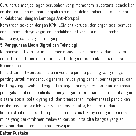
Guru harus menjadi agen perubahan yang memahami substansi pendidikan
antikorupsi, dan mampu menjadi role model dalam kehidupan sehari-hari.
4.
Kolaborasi dengan Lembaga Anti-Korupsi
Kemitraan sekolah dengan KPK, LSM antikorupsi, dan organisasi pemuda
dapat memperkaya kegiatan pendidikan antikorupsi melalui lomba,
kampanye, dan program magang.
5.
Penggunaan Media Digital dan Teknologi
Kampanye antikorupsi melalui media sosial, video pendek, dan aplikasi
edukatif dapat meningkatkan daya tarik generasi muda terhadap isu ini.
Kesimpulan
Pendidikan anti-korupsi adalah investasi jangka panjang yang sangat
penting untuk membentuk generasi muda yang bersih, berintegritas, dan
bertanggung jawab. Di tengah tantangan budaya permisif dan lemahnya
penegakan hukum, pendidikan menjadi garda terdepan dalam membangun
sistem sosial-politik yang adil dan transparan. Implementasi pendidikan
antikorupsi harus dilakukan secara sistematis, kolaboratif, dan
kontekstual dalam sistem pendidikan nasional. Hanya dengan generasi
muda yang berkomitmen melawan korupsi, cita-cita bangsa yang adil,
makmur, dan berdaulat dapat terwujud.
Daftar Pustaka