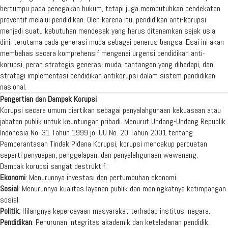
bertumpu pada penegakan hukum, tetapi juga membutuhkan pendekatan
preventif melalui pendidikan. Oleh karena itu, pendidikan anti-korupsi
menjadi suatu kebutuhan mendesak yang harus ditanamkan sejak usia
dini, terutama pada generasi muda sebagai penerus bangsa. Esai ini akan
membahas secara komprehensif mengenai urgensi pendidikan anti-
korupsi, peran strategis generasi muda, tantangan yang dihadapi, dan
strategi implementasi pendidikan antikorupsi dalam sistem pendidikan
nasional.
Pengertian dan Dampak Korupsi
Korupsi secara umum diartikan sebagai penyalahgunaan kekuasaan atau
jabatan publik untuk keuntungan pribadi. Menurut Undang-Undang Republik
Indonesia No. 31 Tahun 1999 jo. UU No. 20 Tahun 2001 tentang
Pemberantasan Tindak Pidana Korupsi, korupsi mencakup perbuatan
seperti penyuapan, penggelapan, dan penyalahgunaan wewenang.
Dampak korupsi sangat destruktif:
Ekonomi
: Menurunnya investasi dan pertumbuhan ekonomi.
Sosial
: Menurunnya kualitas layanan publik dan meningkatnya ketimpangan
sosial.
Politik
: Hilangnya kepercayaan masyarakat terhadap institusi negara.
Pendidikan
: Penurunan integritas akademik dan keteladanan pendidik.