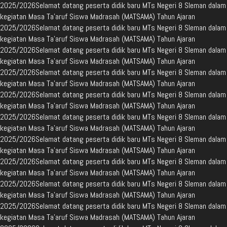
2025/2026
Selamat datang peserta didik baru MTs Negeri 8 Sleman dalam
kegiatan Masa Ta'aruf Siswa Madrasah (MATSAMA) Tahun Ajaran
2025/2026
Selamat datang peserta didik baru MTs Negeri 8 Sleman dalam
kegiatan Masa Ta'aruf Siswa Madrasah (MATSAMA) Tahun Ajaran
2025/2026
Selamat datang peserta didik baru MTs Negeri 8 Sleman dalam
kegiatan Masa Ta'aruf Siswa Madrasah (MATSAMA) Tahun Ajaran
2025/2026
Selamat datang peserta didik baru MTs Negeri 8 Sleman dalam
kegiatan Masa Ta'aruf Siswa Madrasah (MATSAMA) Tahun Ajaran
2025/2026
Selamat datang peserta didik baru MTs Negeri 8 Sleman dalam
kegiatan Masa Ta'aruf Siswa Madrasah (MATSAMA) Tahun Ajaran
2025/2026
Selamat datang peserta didik baru MTs Negeri 8 Sleman dalam
kegiatan Masa Ta'aruf Siswa Madrasah (MATSAMA) Tahun Ajaran
2025/2026
Selamat datang peserta didik baru MTs Negeri 8 Sleman dalam
kegiatan Masa Ta'aruf Siswa Madrasah (MATSAMA) Tahun Ajaran
2025/2026
Selamat datang peserta didik baru MTs Negeri 8 Sleman dalam
kegiatan Masa Ta'aruf Siswa Madrasah (MATSAMA) Tahun Ajaran
2025/2026
Selamat datang peserta didik baru MTs Negeri 8 Sleman dalam
kegiatan Masa Ta'aruf Siswa Madrasah (MATSAMA) Tahun Ajaran
2025/2026
Selamat datang peserta didik baru MTs Negeri 8 Sleman dalam
kegiatan Masa Ta'aruf Siswa Madrasah (MATSAMA) Tahun Ajaran