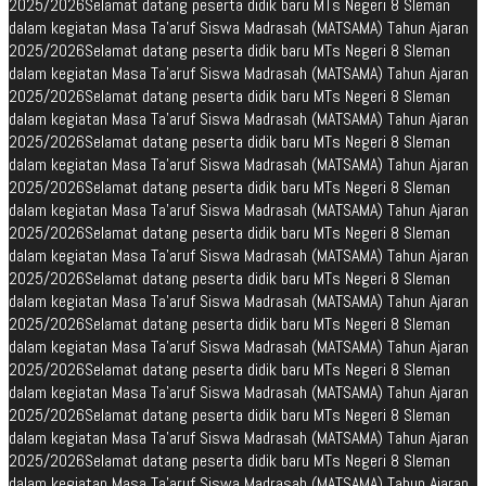
2025/2026
Selamat datang peserta didik baru MTs Negeri 8 Sleman
dalam kegiatan Masa Ta'aruf Siswa Madrasah (MATSAMA) Tahun Ajaran
2025/2026
Selamat datang peserta didik baru MTs Negeri 8 Sleman
dalam kegiatan Masa Ta'aruf Siswa Madrasah (MATSAMA) Tahun Ajaran
2025/2026
Selamat datang peserta didik baru MTs Negeri 8 Sleman
dalam kegiatan Masa Ta'aruf Siswa Madrasah (MATSAMA) Tahun Ajaran
2025/2026
Selamat datang peserta didik baru MTs Negeri 8 Sleman
dalam kegiatan Masa Ta'aruf Siswa Madrasah (MATSAMA) Tahun Ajaran
2025/2026
Selamat datang peserta didik baru MTs Negeri 8 Sleman
dalam kegiatan Masa Ta'aruf Siswa Madrasah (MATSAMA) Tahun Ajaran
2025/2026
Selamat datang peserta didik baru MTs Negeri 8 Sleman
dalam kegiatan Masa Ta'aruf Siswa Madrasah (MATSAMA) Tahun Ajaran
2025/2026
Selamat datang peserta didik baru MTs Negeri 8 Sleman
dalam kegiatan Masa Ta'aruf Siswa Madrasah (MATSAMA) Tahun Ajaran
2025/2026
Selamat datang peserta didik baru MTs Negeri 8 Sleman
dalam kegiatan Masa Ta'aruf Siswa Madrasah (MATSAMA) Tahun Ajaran
2025/2026
Selamat datang peserta didik baru MTs Negeri 8 Sleman
dalam kegiatan Masa Ta'aruf Siswa Madrasah (MATSAMA) Tahun Ajaran
2025/2026
Selamat datang peserta didik baru MTs Negeri 8 Sleman
dalam kegiatan Masa Ta'aruf Siswa Madrasah (MATSAMA) Tahun Ajaran
2025/2026
Selamat datang peserta didik baru MTs Negeri 8 Sleman
dalam kegiatan Masa Ta'aruf Siswa Madrasah (MATSAMA) Tahun Ajaran