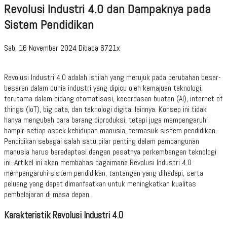
Revolusi Industri 4.0 dan Dampaknya pada
Sistem Pendidikan
Sab, 16 November 2024
Dibaca 6721x
Revolusi Industri 4.0 adalah istilah yang merujuk pada perubahan besar-
besaran dalam dunia industri yang dipicu oleh kemajuan teknologi,
terutama dalam bidang otomatisasi, kecerdasan buatan (AI), internet of
things (IoT), big data, dan teknologi digital lainnya. Konsep ini tidak
hanya mengubah cara barang diproduksi, tetapi juga mempengaruhi
hampir setiap aspek kehidupan manusia, termasuk sistem pendidikan.
Pendidikan sebagai salah satu pilar penting dalam pembangunan
manusia harus beradaptasi dengan pesatnya perkembangan teknologi
ini. Artikel ini akan membahas bagaimana Revolusi Industri 4.0
mempengaruhi sistem pendidikan, tantangan yang dihadapi, serta
peluang yang dapat dimanfaatkan untuk meningkatkan kualitas
pembelajaran di masa depan.
Karakteristik Revolusi Industri 4.0