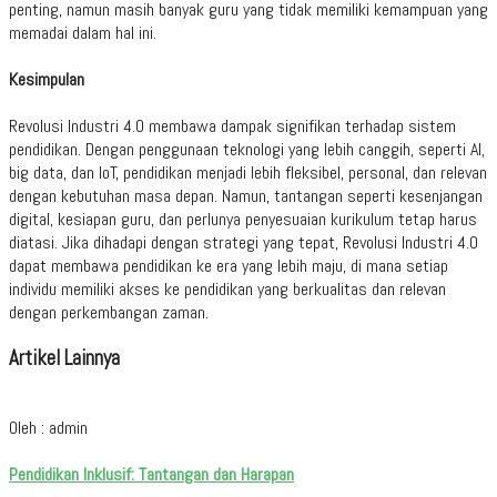
penting, namun masih banyak guru yang tidak memiliki kemampuan yang
memadai dalam hal ini.
Kesimpulan
Revolusi Industri 4.0 membawa dampak signifikan terhadap sistem
pendidikan. Dengan penggunaan teknologi yang lebih canggih, seperti AI,
big data, dan IoT, pendidikan menjadi lebih fleksibel, personal, dan relevan
dengan kebutuhan masa depan. Namun, tantangan seperti kesenjangan
digital, kesiapan guru, dan perlunya penyesuaian kurikulum tetap harus
diatasi. Jika dihadapi dengan strategi yang tepat, Revolusi Industri 4.0
dapat membawa pendidikan ke era yang lebih maju, di mana setiap
individu memiliki akses ke pendidikan yang berkualitas dan relevan
dengan perkembangan zaman.
Artikel Lainnya
Oleh : admin
Pendidikan Inklusif: Tantangan dan Harapan