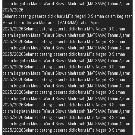
dalam kegiatan Masa Ta'aruf Siswa Madrasah (MATSAMA) Tahun Ajaran
2025/2026
Selamat datang peserta didik baru MTs Negeri 8 Sleman dalam kegiatan
Masa Ta'aruf Siswa Madrasah (MATSAMA) Tahun Ajaran
2025/2026
Selamat datang peserta didik baru MTs Negeri 8 Sleman
dalam kegiatan Masa Ta'aruf Siswa Madrasah (MATSAMA) Tahun Ajaran
2025/2026
Selamat datang peserta didik baru MTs Negeri 8 Sleman
dalam kegiatan Masa Ta'aruf Siswa Madrasah (MATSAMA) Tahun Ajaran
2025/2026
Selamat datang peserta didik baru MTs Negeri 8 Sleman
dalam kegiatan Masa Ta'aruf Siswa Madrasah (MATSAMA) Tahun Ajaran
2025/2026
Selamat datang peserta didik baru MTs Negeri 8 Sleman
dalam kegiatan Masa Ta'aruf Siswa Madrasah (MATSAMA) Tahun Ajaran
2025/2026
Selamat datang peserta didik baru MTs Negeri 8 Sleman
dalam kegiatan Masa Ta'aruf Siswa Madrasah (MATSAMA) Tahun Ajaran
2025/2026
Selamat datang peserta didik baru MTs Negeri 8 Sleman
dalam kegiatan Masa Ta'aruf Siswa Madrasah (MATSAMA) Tahun Ajaran
2025/2026
Selamat datang peserta didik baru MTs Negeri 8 Sleman
dalam kegiatan Masa Ta'aruf Siswa Madrasah (MATSAMA) Tahun Ajaran
2025/2026
Selamat datang peserta didik baru MTs Negeri 8 Sleman
dalam kegiatan Masa Ta'aruf Siswa Madrasah (MATSAMA) Tahun Ajaran
2025/2026
Selamat datang peserta didik baru MTs Negeri 8 Sleman