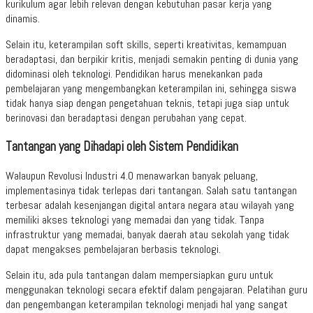
kurikulum agar lebih relevan dengan kebutuhan pasar kerja yang
dinamis.
Selain itu, keterampilan soft skills, seperti kreativitas, kemampuan
beradaptasi, dan berpikir kritis, menjadi semakin penting di dunia yang
didominasi oleh teknologi. Pendidikan harus menekankan pada
pembelajaran yang mengembangkan keterampilan ini, sehingga siswa
tidak hanya siap dengan pengetahuan teknis, tetapi juga siap untuk
berinovasi dan beradaptasi dengan perubahan yang cepat.
Tantangan yang Dihadapi oleh Sistem Pendidikan
Walaupun Revolusi Industri 4.0 menawarkan banyak peluang,
implementasinya tidak terlepas dari tantangan. Salah satu tantangan
terbesar adalah kesenjangan digital antara negara atau wilayah yang
memiliki akses teknologi yang memadai dan yang tidak. Tanpa
infrastruktur yang memadai, banyak daerah atau sekolah yang tidak
dapat mengakses pembelajaran berbasis teknologi.
Selain itu, ada pula tantangan dalam mempersiapkan guru untuk
menggunakan teknologi secara efektif dalam pengajaran. Pelatihan guru
dan pengembangan keterampilan teknologi menjadi hal yang sangat