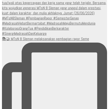
📚🤝 MTsN 8 Sleman melaksanakan pembagian rapor Seme