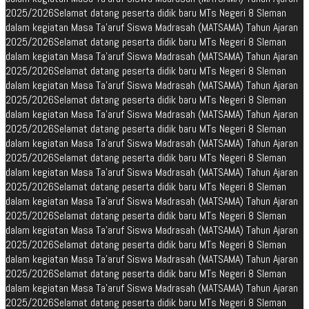
2025/2026
Selamat datang peserta didik baru MTs Negeri 8 Sleman
dalam kegiatan Masa Ta'aruf Siswa Madrasah (MATSAMA) Tahun Ajaran
2025/2026
Selamat datang peserta didik baru MTs Negeri 8 Sleman
dalam kegiatan Masa Ta'aruf Siswa Madrasah (MATSAMA) Tahun Ajaran
2025/2026
Selamat datang peserta didik baru MTs Negeri 8 Sleman
dalam kegiatan Masa Ta'aruf Siswa Madrasah (MATSAMA) Tahun Ajaran
2025/2026
Selamat datang peserta didik baru MTs Negeri 8 Sleman
dalam kegiatan Masa Ta'aruf Siswa Madrasah (MATSAMA) Tahun Ajaran
2025/2026
Selamat datang peserta didik baru MTs Negeri 8 Sleman
dalam kegiatan Masa Ta'aruf Siswa Madrasah (MATSAMA) Tahun Ajaran
2025/2026
Selamat datang peserta didik baru MTs Negeri 8 Sleman
dalam kegiatan Masa Ta'aruf Siswa Madrasah (MATSAMA) Tahun Ajaran
2025/2026
Selamat datang peserta didik baru MTs Negeri 8 Sleman
dalam kegiatan Masa Ta'aruf Siswa Madrasah (MATSAMA) Tahun Ajaran
2025/2026
Selamat datang peserta didik baru MTs Negeri 8 Sleman
dalam kegiatan Masa Ta'aruf Siswa Madrasah (MATSAMA) Tahun Ajaran
2025/2026
Selamat datang peserta didik baru MTs Negeri 8 Sleman
dalam kegiatan Masa Ta'aruf Siswa Madrasah (MATSAMA) Tahun Ajaran
2025/2026
Selamat datang peserta didik baru MTs Negeri 8 Sleman
dalam kegiatan Masa Ta'aruf Siswa Madrasah (MATSAMA) Tahun Ajaran
2025/2026
Selamat datang peserta didik baru MTs Negeri 8 Sleman