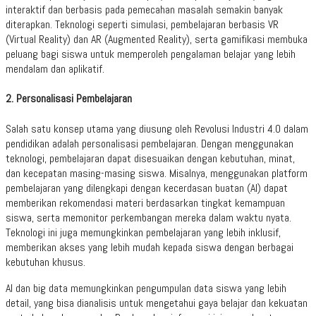
interaktif dan berbasis pada pemecahan masalah semakin banyak
diterapkan. Teknologi seperti simulasi, pembelajaran berbasis VR
(Virtual Reality) dan AR (Augmented Reality), serta gamifikasi membuka
peluang bagi siswa untuk memperoleh pengalaman belajar yang lebih
mendalam dan aplikatif.
2.
Personalisasi Pembelajaran
Salah satu konsep utama yang diusung oleh Revolusi Industri 4.0 dalam
pendidikan adalah personalisasi pembelajaran. Dengan menggunakan
teknologi, pembelajaran dapat disesuaikan dengan kebutuhan, minat,
dan kecepatan masing-masing siswa. Misalnya, menggunakan platform
pembelajaran yang dilengkapi dengan kecerdasan buatan (AI) dapat
memberikan rekomendasi materi berdasarkan tingkat kemampuan
siswa, serta memonitor perkembangan mereka dalam waktu nyata.
Teknologi ini juga memungkinkan pembelajaran yang lebih inklusif,
memberikan akses yang lebih mudah kepada siswa dengan berbagai
kebutuhan khusus.
AI dan big data memungkinkan pengumpulan data siswa yang lebih
detail, yang bisa dianalisis untuk mengetahui gaya belajar dan kekuatan