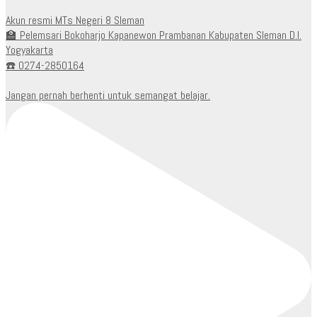
Akun resmi MTs Negeri 8 Sleman
🏫 Pelemsari Bokoharjo Kapanewon Prambanan Kabupaten Sleman D.I.
Yogyakarta
☎️ 0274-2850164
Jangan pernah berhenti untuk semangat belajar.